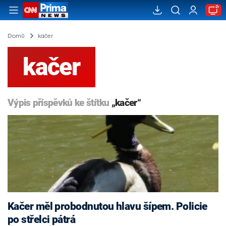
Domů
kačer
kačer
Výpis příspěvků ke štítku
„kačer“
Kačer měl probodnutou hlavu šípem. Policie
po střelci pátrá