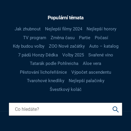
Populární témata
Jak zhubnout
Nejlepší filmy 2024
Nejlepší horory
TV program
Změna času
Partie
Počasí
Kdy budou volby
ZOO Nové začátky
Auto – katalog
7 pádů Honzy Dědka
Volby 2025
Svařené víno
Tatarák podle Pohlreicha
Aloe vera
Pěstování lichořeřišnice
Výpočet ascendentu
Tvarohové knedlíky
Nejlepší palačinky
Švestkový koláč