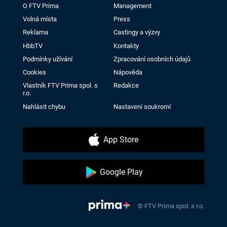
O FTV Prima
Management
Volná místa
Press
Reklama
Castingy a výzvy
HbbTV
Kontakty
Podmínky užívání
Zpracování osobních údajů
Cookies
Nápověda
Vlastník FTV Prima spol. s
Redakce
r.o.
Nahlásit chybu
Nastavení soukromí
App Store
Google Play
© FTV Prima spol. s r.o.