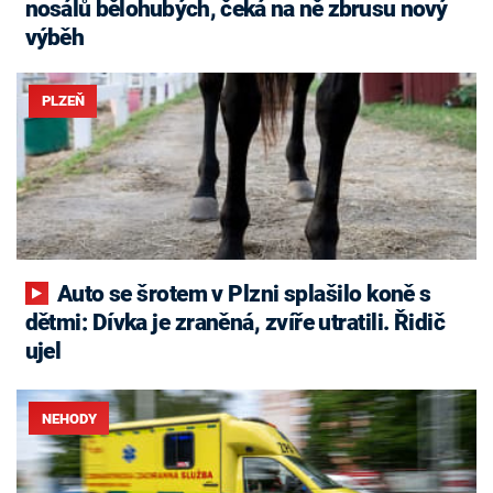
nosálů bělohubých, čeká na ně zbrusu nový
výběh
PLZEŇ
Auto se šrotem v Plzni splašilo koně s
dětmi: Dívka je zraněná, zvíře utratili. Řidič
ujel
NEHODY