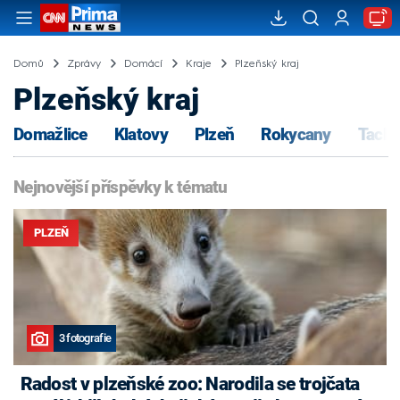
Domů
Zprávy
Domácí
Kraje
Plzeňský kraj
Plzeňský kraj
Domažlice
Klatovy
Plzeň
Rokycany
Tach
Nejnovější příspěvky k tématu
PLZEŇ
3 fotografie
Radost v plzeňské zoo: Narodila se trojčata