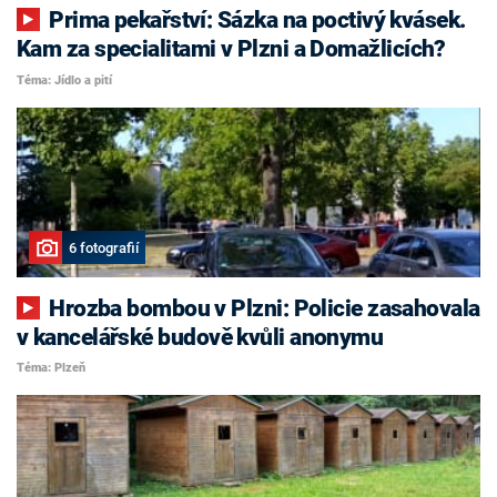
Prima pekařství: Sázka na poctivý kvásek.
Kam za specialitami v Plzni a Domažlicích?
Téma: Jídlo a pití
6 fotografií
Hrozba bombou v Plzni: Policie zasahovala
v kancelářské budově kvůli anonymu
Téma: Plzeň