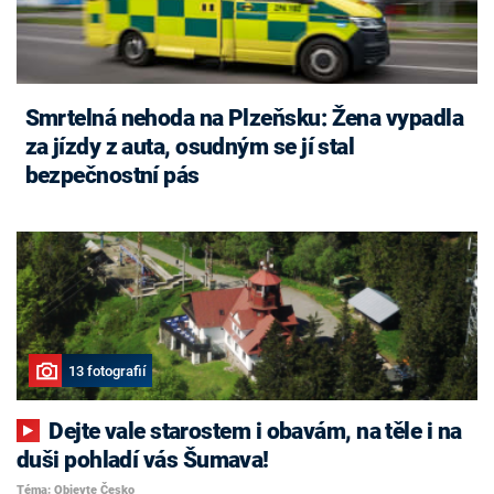
Smrtelná nehoda na Plzeňsku: Žena vypadla
za jízdy z auta, osudným se jí stal
bezpečnostní pás
13 fotografií
Dejte vale starostem i obavám, na těle i na
duši pohladí vás Šumava!
Téma: Objevte Česko