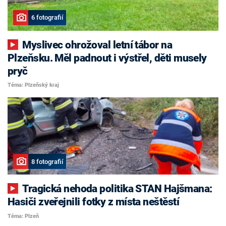
6 fotografií
Myslivec ohrožoval letní tábor na
Plzeňsku. Měl padnout i výstřel, děti musely
pryč
Téma: Plzeňský kraj
8 fotografií
Tragická nehoda politika STAN Hajšmana:
Hasiči zveřejnili fotky z místa neštěstí
Téma: Plzeň