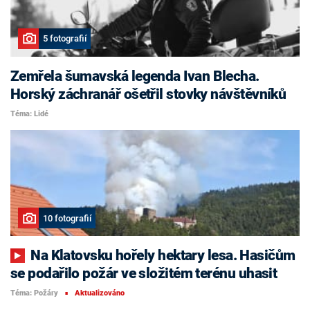
5 fotografií
Zemřela šumavská legenda Ivan Blecha.
Horský záchranář ošetřil stovky návštěvníků
Téma: Lidé
10 fotografií
Na Klatovsku hořely hektary lesa. Hasičům
se podařilo požár ve složitém terénu uhasit
Téma: Požáry
Aktualizováno
■