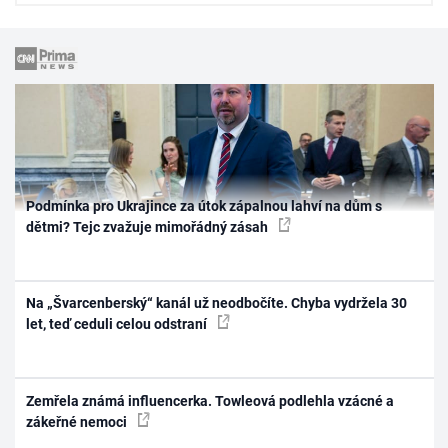
Podmínka pro Ukrajince za útok zápalnou lahví na dům s
dětmi? Tejc zvažuje mimořádný zásah
Na „Švarcenberský“ kanál už neodbočíte. Chyba vydržela 30
let, teď ceduli celou odstraní
Zemřela známá influencerka. Towleová podlehla vzácné a
zákeřné nemoci