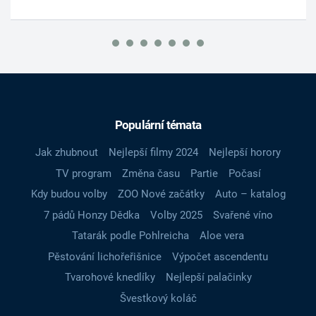
Populární témata
Jak zhubnout
Nejlepší filmy 2024
Nejlepší horory
TV program
Změna času
Partie
Počasí
Kdy budou volby
ZOO Nové začátky
Auto – katalog
7 pádů Honzy Dědka
Volby 2025
Svařené víno
Tatarák podle Pohlreicha
Aloe vera
Pěstování lichořeřišnice
Výpočet ascendentu
Tvarohové knedlíky
Nejlepší palačinky
Švestkový koláč