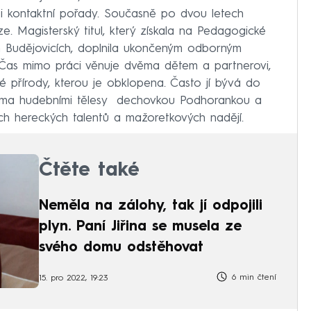
y i kontaktní pořady. Současně po dvou letech
e. Magisterský titul, který získala na Pedagogické
ch Budějovicích, doplnila ukončeným odborným
Čas mimo práci věnuje dvěma dětem a partnerovi,
é přírody, kterou je obklopena. Často jí bývá do
věma hudebními tělesy dechovkou Podhorankou a
ch hereckých talentů a mažoretkových nadějí.
Čtěte také
Neměla na zálohy, tak jí odpojili
plyn. Paní Jiřina se musela ze
svého domu odstěhovat
6 min čtení
15. pro 2022, 19:23