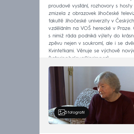
proudové vysílání, rozhovory s host
zmizela z obrazovek Jihočeské televiz
fakultě Jihočeské univerzity v Český
vzděláním na VOŠ herecké v Praze. 
s nimiž ráda podniká výlety do krásn
zpěvu nejen v soukromí, ale i se d
Kvintetkami. Věnuje se výchově nový
(katerina.halova@iprima.cz)
5
fotografií