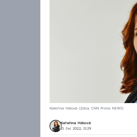
Kateřina Hálová
Zdroj: CNN Prima NEWS
Kateřina Hálová
15. čvc 2022, 12:29