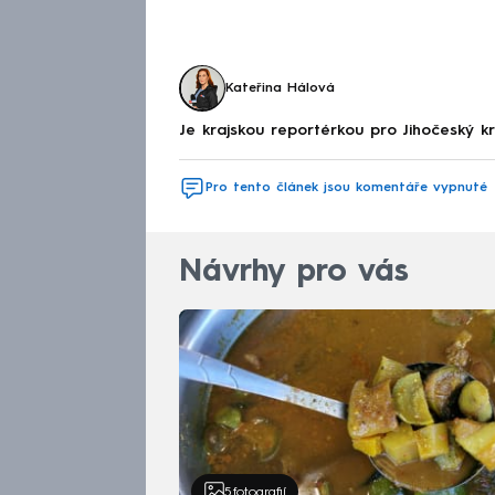
Kateřina Hálová
Je krajskou reportérkou pro Jihočeský 
Pro tento článek jsou komentáře vypnuté
Návrhy pro vás
5
fotografií