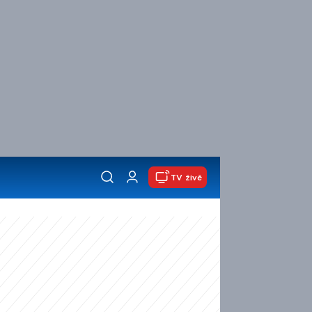
TV živě