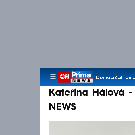
Domácí
Zahranič
Pořady
Kateřina Hálová -
NEWS