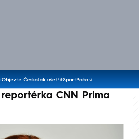
í
Objevte Česko
Jak ušetřit
Sport
Počasí
 reportérka CNN Prima