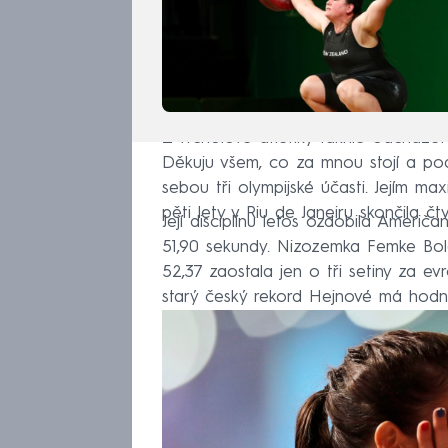
Z vrcholové atletiky takhle odcházet
Děkuju všem, co za mnou stojí a pod
sebou tři olympijské účasti. Jejím 
pěti lety v Riu de Janeiru skončila čtv
Její disciplínu letos ozdobila Amer
51,90 sekundy. Nizozemka Femke Bo
52,37 zaostala jen o tři setiny za e
starý český rekord Hejnové má hodn