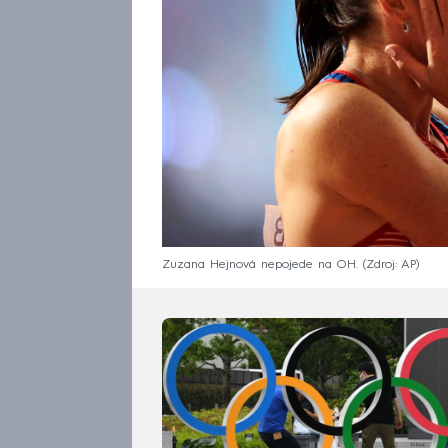
Zuzana Hejnová nepojede na OH.
Zdroj: AP