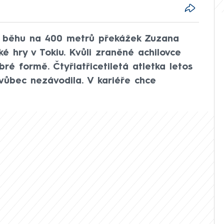
v běhu na 400 metrů překážek Zuzana
é hry v Tokiu. Kvůli zraněné achilovce
ré formě. Čtyřiatřicetiletá atletka letos
 vůbec nezávodila. V kariéře chce