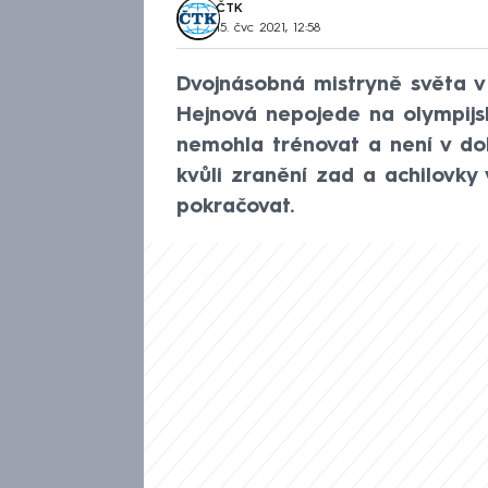
ČTK
15. čvc 2021, 12:58
Dvojnásobná mistryně světa 
Hejnová nepojede na olympijsk
nemohla trénovat a není v dob
kvůli zranění zad a achilovky
pokračovat.