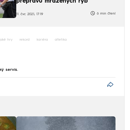
přepravu mražených ryb
6 min čtení
11. čvc 2021, 17:19
jské hry
rekord
kariéra
atletika
ký servis.