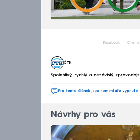
Facebook
Olympi
ČTK
Spolehlivý, rychlý a nezávislý zpravodajs
Pro tento článek jsou komentáře vypnuté
Návrhy pro vás