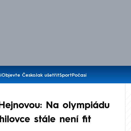
í
Objevte Česko
Jak ušetřit
Sport
Počasí
 Hejnovou: Na olympiádu
ilovce stále není fit