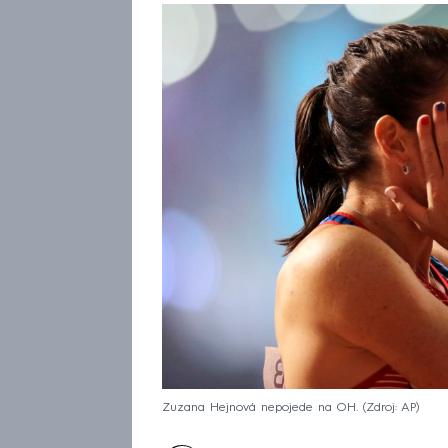
Zuzana Hejnová nepojede na OH.
Zdroj: AP