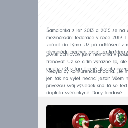
Šampionka z let 2013 a 2015 se na ol
mezinárodní federace v roce 2019. I
zařadil do týmu. Už při odhlášení z 
olympiádu nechce odjet za každou c
„Kvůli achilovce jsem nemohla v pos
trénovat. Už se cítím výrazně líp, al
musíte být v top formě. A v ní nejs
Nebyla by konkurenceschopná. „Je mi t
jen tak na výlet nechci jezdit. Všem 
přivezou svůj výsledek snů. Já se teď
doplnila svěřenkyně Dany Jandové.