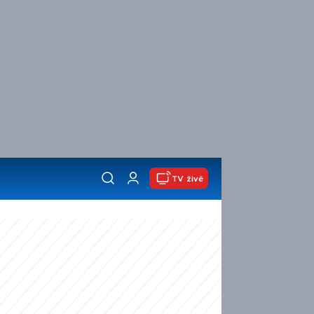
TV živě