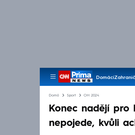
Domácí
Zahranič
Pořady
Domů
Sport
OH 2024
Konec nadějí pro
nepojede, kvůli ach