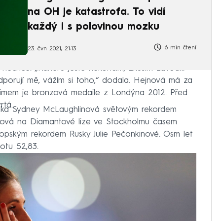
na OH je katastrofa. To vidí
každý i s polovinou mozku
6 min čtení
23. čvn 2021, 21:13
 nechce. „Kariéru ještě nekončím, zkusím závodit.
porují mě, vážím si toho,“ dodala. Hejnová má za
maximem je bronzová medaile z Londýna 2012. Před
rtá.
ičanka Sydney McLaughlinová světovým rekordem
lová na Diamantové lize ve Stockholmu časem
vropským rekordem Rusky Julie Pečonkinové. Osm let
otu 52,83.