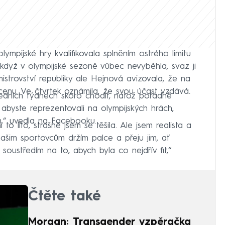
ympijské hry kvalifikovala splněním ostrého limitu
 když v olympijské sezoně vůbec nevyběhla, svaz ji
mistrovství republiky ale Hejnová avizovala, že na
enu. Ve čtvrtek oznámila, že svou účast vzdává.
ledních týdnech skoro chodit, natož pořádně
e abyste reprezentovali na olympijských hrách,
em,“ uvedla na Facebooku.
o líto, strašně jsem se těšila. Ale jsem realista a
našim sportovcům držím palce a přeju jim, ať
 soustředím na to, abych byla co nejdřív fit,“
Čtěte také
Morgan: Transgender vzpěračka