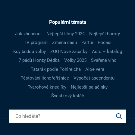
Populární témata
Jak zhubnout
Nejlepší filmy 2024
Nejlepší horory
TV program
Změna času
Partie
Počasí
Kdy budou volby
ZOO Nové začátky
Auto – katalog
7 pádů Honzy Dědka
Volby 2025
Svařené víno
Tatarák podle Pohlreicha
Aloe vera
Pěstování lichořeřišnice
Výpočet ascendentu
Tvarohové knedlíky
Nejlepší palačinky
Švestkový koláč