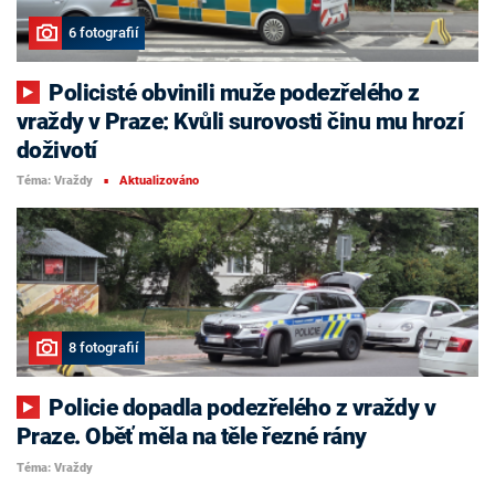
6 fotografií
Policisté obvinili muže podezřelého z
vraždy v Praze: Kvůli surovosti činu mu hrozí
doživotí
Téma: Vraždy
Aktualizováno
■
8 fotografií
Policie dopadla podezřelého z vraždy v
Praze. Oběť měla na těle řezné rány
Téma: Vraždy