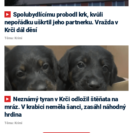
Spolubydlícímu probodl krk, kvůli
nepořádku uškrtil jeho partnerku. Vražda v
Krči dál děsí
Téma: Krimi
Neznámý tyran v Krči odložil štěňata na
mráz. V krabici neměla šanci, zasáhl náhodný
hrdina
Téma: Krimi