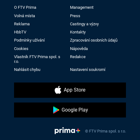
O FTV Prima
Management
Volná místa
Press
Reklama
Castingy a výzvy
HbbTV
Kontakty
Podmínky užívání
Zpracování osobních údajů
Cookies
Nápověda
Vlastník FTV Prima spol. s
Redakce
r.o.
Nahlásit chybu
Nastavení soukromí
App Store
Google Play
© FTV Prima spol. s r.o.