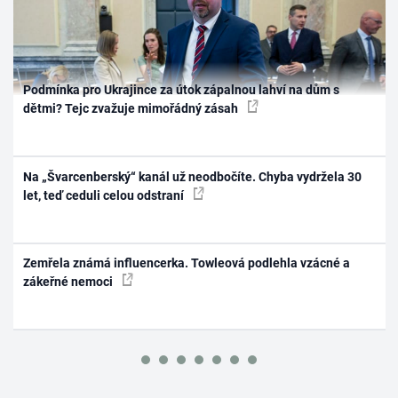
Podmínka pro Ukrajince za útok zápalnou lahví na dům s
dětmi? Tejc zvažuje mimořádný zásah
Na „Švarcenberský“ kanál už neodbočíte. Chyba vydržela 30
let, teď ceduli celou odstraní
Zemřela známá influencerka. Towleová podlehla vzácné a
zákeřné nemoci