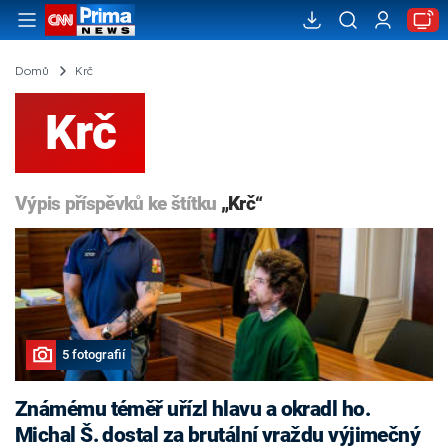
Domů
Krč
Krč
Výpis příspěvků ke štítku
„Krč“
5 fotografií
Známému téměř uřízl hlavu a okradl ho.
Michal Š. dostal za brutální vraždu výjimečný