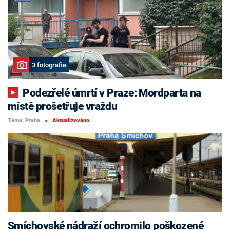
3 fotografie
Podezřelé úmrtí v Praze: Mordparta na
místě prošetřuje vraždu
Téma: Praha
Aktualizováno
■
Smíchovské nádraží ochromilo poškozené