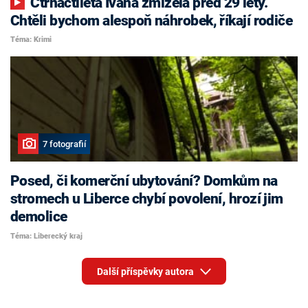
Čtrnáctiletá Ivana zmizela před 29 lety.
Chtěli bychom alespoň náhrobek, říkají rodiče
Téma: Krimi
7 fotografií
Posed, či komerční ubytování? Domkům na
stromech u Liberce chybí povolení, hrozí jim
demolice
Téma: Liberecký kraj
Další příspěvky autora