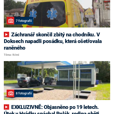
7 fotografií
Záchranář skončil zbitý na chodníku. V
Doksech napadli posádku, která ošetřovala
raněného
Téma: Krimi
8 fotografií
EXKLUZIVNĚ: Objasněno po 19 letech.
Útok v Hrádku spáchal Polák, rodina oběti