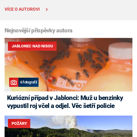
VÍCE O AUTOROVI
Nejnovější příspěvky autora
JABLONEC NAD NISOU
6 fotografií
Kuriózní případ v Jablonci: Muž u benzinky
vypustil roj včel a odjel. Věc šetří policie
POŽÁRY