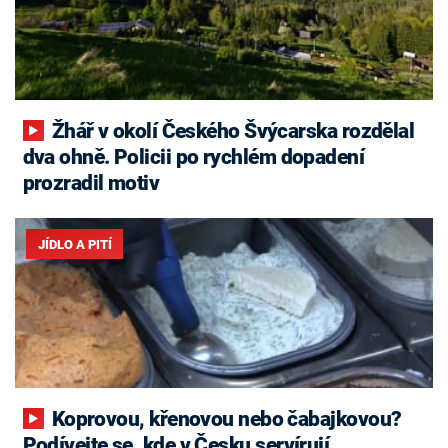
Žhář v okolí Českého Švýcarska rozdělal
dva ohně. Policii po rychlém dopadení
prozradil motiv
JÍDLO A PITÍ
Koprovou, křenovou nebo čabajkovou?
Podívejte se, kde v Česku servírují