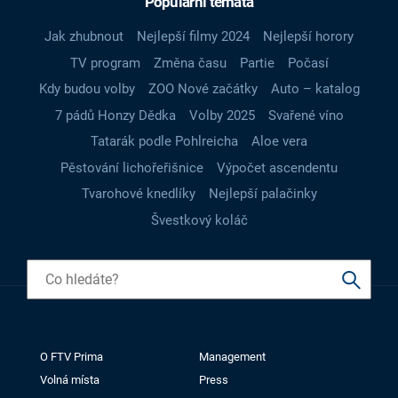
Populární témata
Jak zhubnout
Nejlepší filmy 2024
Nejlepší horory
TV program
Změna času
Partie
Počasí
Kdy budou volby
ZOO Nové začátky
Auto – katalog
7 pádů Honzy Dědka
Volby 2025
Svařené víno
Tatarák podle Pohlreicha
Aloe vera
Pěstování lichořeřišnice
Výpočet ascendentu
Tvarohové knedlíky
Nejlepší palačinky
Švestkový koláč
O FTV Prima
Management
Volná místa
Press