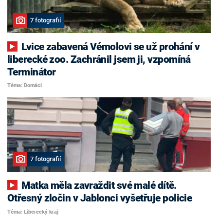
7 fotografií
Lvice zabavená Vémolovi se už prohání v
liberecké zoo. Zachránil jsem ji, vzpomíná
Terminátor
Téma: Domácí
7 fotografií
Matka měla zavraždit své malé dítě.
Otřesný zločin v Jablonci vyšetřuje policie
Téma: Liberecký kraj