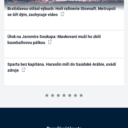
Bratislavou otřásl výbuch: Hoří rafinerie Slovnaft. Metropolí
se šíří dým, zachycuje video
Útok na Jaromíra Soukupa: Maskovaní muži ho zbili
baseballovou pálkou
Sparta bez kapitána. Haraslín míří do Saúdské Arábie, uvádí
zdroje