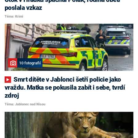
poslala vzkaz
Téma: Krimi
10 fotografií
Smrt dítěte v Jablonci šetří policie jako
vraždu. Matka se pokusila zabít i sebe, tvrdí
zdroj
Téma: Jablonec nad Nisou