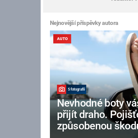
Nejnovější příspěvky autora
AUTO
5 fotografií
Nevhodné boty vá
přijít draho. Poj
způsobenou škod