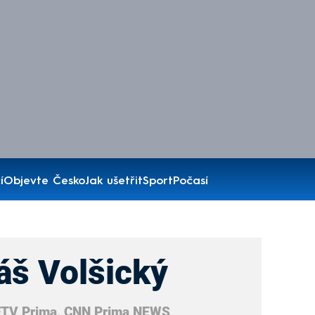
í
Objevte Česko
Jak ušetřit
Sport
Počasí
áš Volšický
FTV Prima, CNN Prima NEWS