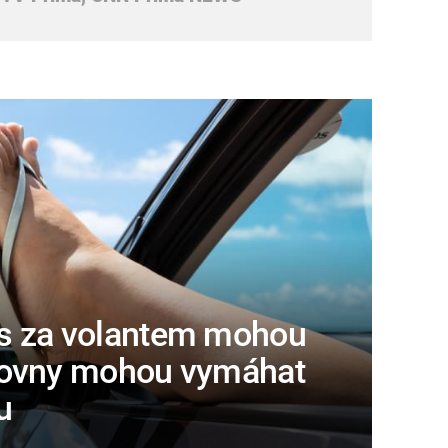
s za volantem mohou
išťovny mohou vymáhat
u