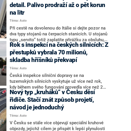
detail. Palivo prodraží až o pět korun
na litr
Téma: Auto
Při cestě na dovolenou do Itálie si dejte pozor na
dva typy stojanů na čerpacích stanicích. U stojanů
typu „servito“ totiž zaplatíte přirážku za obsluhu, a
Rok s inspekcí na českých silnicích: Z
to i v případě, kdy odmítnete její služby a
natankujete si sami. Výběru stojanu, kde budete
přestupků vybrala 70 milionů,
tankovat, tedy vždy věnujte zvýšenou pozornost.
skladba hříšníků překvapí
Téma: Auto
Česká inspekce silniční dopravy se na
tuzemských silnicích vyskytuje už více než rok,
kdy během svého fungování provedla více než 24
Nový typ „kruháků“ v Česku děsí
tisíc kontrol. Zaměřuje se na české i zahraniční
dopravce, respektive jejich řidiče.
řidiče. Stačí znát způsob projetí,
návod je jednoduchý
Téma: Auto
V Česku se stále více objevují speciální kruhové
objezdy, jejichž cílem je přispět k lepší plynulosti