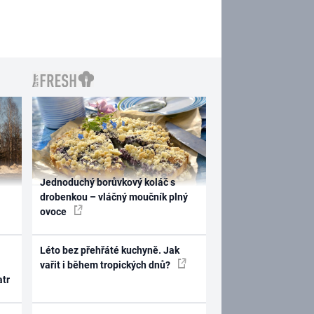
Jednoduchý borůvkový koláč s
drobenkou – vláčný moučník plný
ovoce
Léto bez přehřáté kuchyně. Jak
vařit i během tropických dnů?
atr