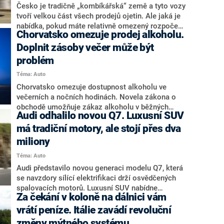
Česko je tradičně „kombíkářská“ země a tyto vozy
tvoří velkou část všech prodejů ojetin. Ale jaká je
nabídka, pokud máte relativně omezený rozpočet
Chorvatsko omezuje prodej alkoholu.
a hledáte nejlepší koupi do 150 tisíc korun?
Připravili jsme přehled pěti dostupných ojetých
Doplnit zásoby večer může být
kombíků, které představují bezpečnou volbu a
problém
vždy je dobře prodáte, když se budete chtít
Téma: Auto
posunout dál.
Chorvatsko omezuje dostupnost alkoholu ve
večerních a nočních hodinách. Novela zákona o
obchodě umožňuje zákaz alkoholu v běžných
Audi odhalilo novou Q7. Luxusní SUV
prodejnách i na čerpacích stanicích ve večerních a
nočních hodinách. Upozornil na to zpravodajský
má tradiční motory, ale stojí přes dva
web Croatia Week. Jak moc přísné omezení bude,
miliony
bude záležet na rozhodnutí samosprávy v
Téma: Auto
konkrétní destinaci.
Audi představilo novou generaci modelu Q7, která
se navzdory sílící elektrifikaci drží osvědčených
spalovacích motorů. Luxusní SUV nabídne
Za čekání v koloně na dálnici vám
modernější technologie, až sedm míst k sezení a
výhradně šestiválcové diesely. Zájemci si však za
vrátí peníze. Itálie zavádí revoluční
novinku připlatí – základní cena na českém trhu
změny mýtného systému