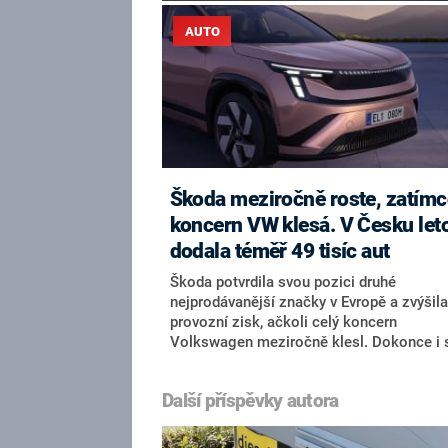
AUTO
Škoda meziročně roste, zatím
koncern VW klesá. V Česku let
dodala téměř 49 tisíc aut
Škoda potvrdila svou pozici druhé
nejprodávanější značky v Evropě a zvýšila
provozní zisk, ačkoli celý koncern
Volkswagen meziročně klesl. Dokonce i 
prodejem elektromobilů je stále úspěšnějš
čemuž značce stačila pouhá polovina z
Další příspěvky autora
aktuální nabídky bateriových modelů.