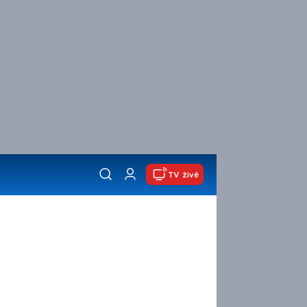
TV živě