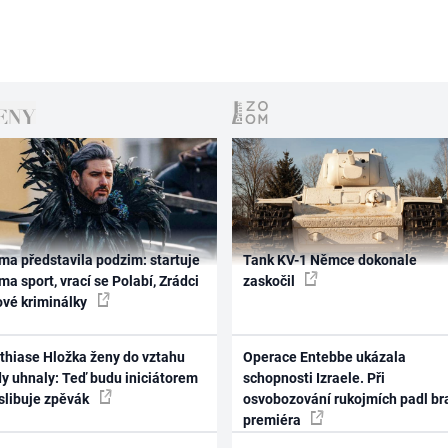
ma představila podzim: startuje
Tank KV-1 Němce dokonale
ma sport, vrací se Polabí, Zrádci
zaskočil
ové kriminálky
thiase Hložka ženy do vztahu
Operace Entebbe ukázala
dy uhnaly: Teď budu iniciátorem
schopnosti Izraele. Při
 slibuje zpěvák
osvobozování rukojmích padl br
premiéra