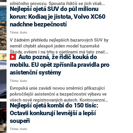
silničního provozu. Spousta řidičů se jich však
Nejlepší ojetá SUV do půl milionu
zbytečně bojí, přitom stačí pochopit správný
postup průjezdu a cesta je mnohem příjemnější.
korun: Kodiaq je jistota, Volvo XC60
Jak tyto „kruháče“ na své cestě bezpečně
nadchne bezpečností
překonat? Přečtěte si základní doporučení.
Téma: Auto
V žádném přehledu nejlepších bazarových SUV by
neměl chybět alespoň jeden model tuzemské
Škody, ovšem i na trhu s ojetinami má tato značka
Auto pozná, že řidič kouká do
silnou konkurenci. Volkswagen je skvělým
univerzálem, Mazda cílí na řidičské nadšence a
mobilu. EU opět zpřísnila pravidla pro
Volvo zaujme vysokou bezpečností. Obecně
asistenční systémy
nejlepší volbou však může být hybrid od Toyoty.
Téma: Auto
Podívejte se na náš přehled nejlepších ojetých
SUV za cenu do 500 tisíc korun.
Evropská unie zavádí novou směrnici přikazující
pokročilejší asistenční a bezpečnostní výbavu ve
všech nově registrovaných autech. Kontroverzní
Nejlepší ojetá kombi do 150 tisíc:
novinkou je sledování pozornosti a únavy řidiče,
které doplňuje rozšířené nouzové brzdění s
Octavii konkurují levnější a lepší
detekcí cyklistů i chodců. Vylepšením musí projít
soupeři
také systém pro udržování jízdního pruhu.
Téma: Auto