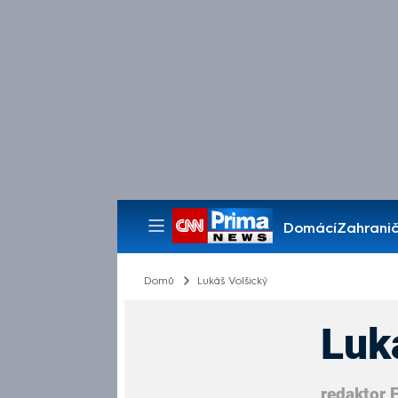
Domácí
Zahranič
Pořady
Domů
Lukáš Volšický
Luk
redaktor 