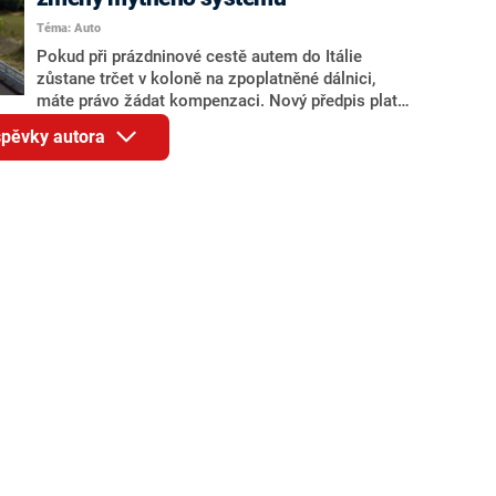
překračuje dva miliony korun.
Téma: Auto
Pokud při prázdninové cestě autem do Itálie
zůstane trčet v koloně na zpoplatněné dálnici,
máte právo žádat kompenzaci. Nový předpis platí
od 1. června 2026 a velmi striktně určuje situace,
íspěvky autora
při nichž máte na refundaci uhrazeného dálničního
poplatku skutečně nárok. Jak tato novinka funguje
a kolik peněz můžete dostat zpět, zjistíte v našem
článku.