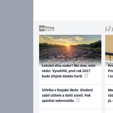
Letošní vlna veder? Nic moc, míní
Pri
vědci. Vysvětlili, proč rok 2027
Pri
bude zřejmě daleko horší
i n
Střelba v thajské škole: Student
Ma
zabil učitele a další zranil. Pak
vž
spáchal sebevraždu
já,