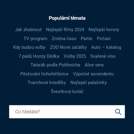
Populární témata
Jak zhubnout
Nejlepší filmy 2024
Nejlepší horory
TV program
Změna času
Partie
Počasí
Kdy budou volby
ZOO Nové začátky
Auto – katalog
7 pádů Honzy Dědka
Volby 2025
Svařené víno
Tatarák podle Pohlreicha
Aloe vera
Pěstování lichořeřišnice
Výpočet ascendentu
Tvarohové knedlíky
Nejlepší palačinky
Švestkový koláč