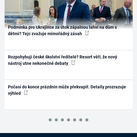
Podmínka pro Ukrajince za útok zápalnou lahví na dům s
dětmi? Tejc zvažuje mimořádný zásah
Rozpohybují české školství ředitelé? Resort věří, že nový
nástroj utne nekonečné debaty
Počasí do konce prázdnin může překvapit. Detaily prozrazuje
výhled