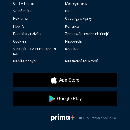
O FTV Prima
Management
Volná místa
Press
Reklama
Castingy a výzvy
HbbTV
Kontakty
Podmínky užívání
Zpracování osobních údajů
Cookies
Nápověda
Vlastník FTV Prima spol. s
Redakce
r.o.
Nahlásit chybu
Nastavení soukromí
App Store
Google Play
© FTV Prima spol. s r.o.