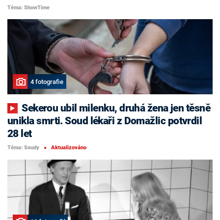
Téma: ShowTime
4 fotografie
Sekerou ubil milenku, druhá žena jen těsně
unikla smrti. Soud lékaři z Domažlic potvrdil
28 let
Téma: Soudy
Aktualizováno
■