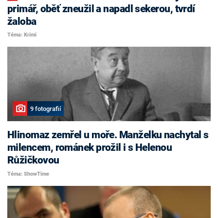
primář, oběť zneužil a napadl sekerou, tvrdí
žaloba
Téma: Krimi
9 fotografií
Hlinomaz zemřel u moře. Manželku nachytal s
milencem, románek prožil i s Helenou
Růžičkovou
Téma: ShowTime