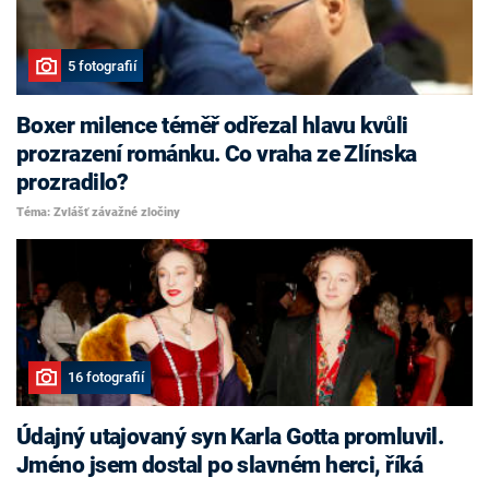
5 fotografií
Boxer milence téměř odřezal hlavu kvůli
prozrazení románku. Co vraha ze Zlínska
prozradilo?
Téma: Zvlášť závažné zločiny
16 fotografií
Údajný utajovaný syn Karla Gotta promluvil.
Jméno jsem dostal po slavném herci, říká