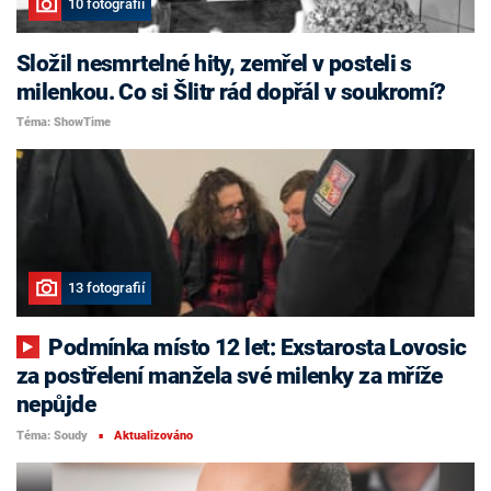
10 fotografií
Složil nesmrtelné hity, zemřel v posteli s
milenkou. Co si Šlitr rád dopřál v soukromí?
Téma: ShowTime
13 fotografií
Podmínka místo 12 let: Exstarosta Lovosic
za postřelení manžela své milenky za mříže
nepůjde
Téma: Soudy
Aktualizováno
■