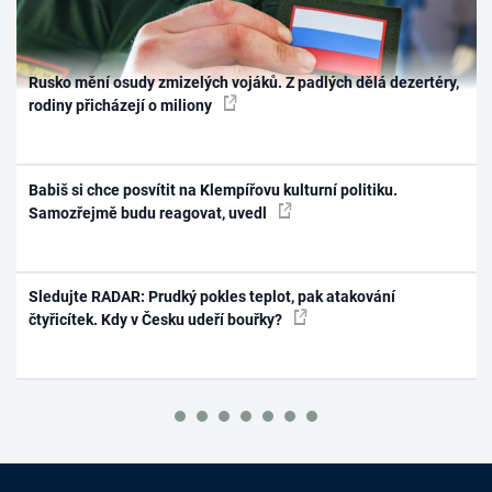
Rusko mění osudy zmizelých vojáků. Z padlých dělá dezertéry,
rodiny přicházejí o miliony
Babiš si chce posvítit na Klempířovu kulturní politiku.
Samozřejmě budu reagovat, uvedl
Sledujte RADAR: Prudký pokles teplot, pak atakování
čtyřicítek. Kdy v Česku udeří bouřky?