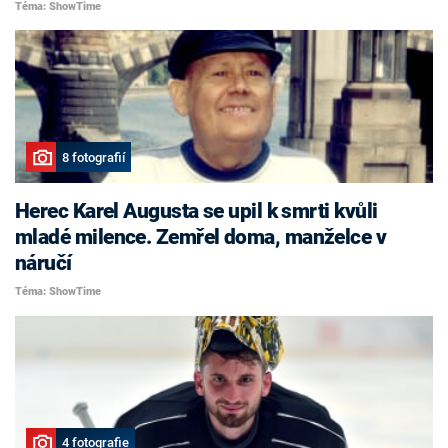
Téma: ShowTime
8 fotografií
Herec Karel Augusta se upil k smrti kvůli
mladé milence. Zemřel doma, manželce v
náručí
Téma: ShowTime
4 fotografie