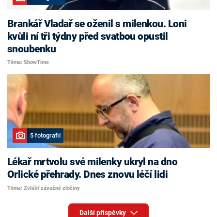
Brankář Vladař se oženil s milenkou. Loni
kvůli ní tři týdny před svatbou opustil
snoubenku
Téma: ShowTime
5 fotografií
Lékař mrtvolu své milenky ukryl na dno
Orlické přehrady. Dnes znovu léčí lidi
Téma: Zvlášť závažné zločiny
Další příspěvky