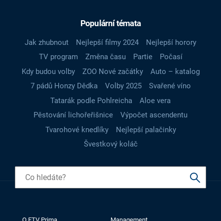
Populární témata
Jak zhubnout
Nejlepší filmy 2024
Nejlepší horory
TV program
Změna času
Partie
Počasí
Kdy budou volby
ZOO Nové začátky
Auto – katalog
7 pádů Honzy Dědka
Volby 2025
Svařené víno
Tatarák podle Pohlreicha
Aloe vera
Pěstování lichořeřišnice
Výpočet ascendentu
Tvarohové knedlíky
Nejlepší palačinky
Švestkový koláč
O FTV Prima
Management