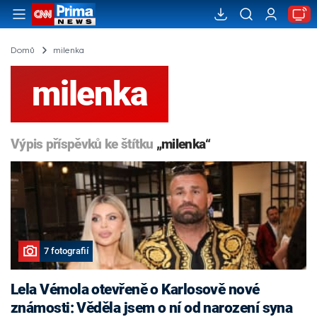
Domů
milenka
milenka
Výpis příspěvků ke štítku
„milenka“
7 fotografií
Lela Vémola otevřeně o Karlosově nové
známosti: Věděla jsem o ní od narození syna