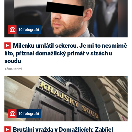
10 fotografií
Milenku umlátil sekerou. Je mi to nesmírně
líto, přiznal domažlický primář v slzách u
soudu
Téma: Krimi
10 fotografií
Brutální vražda v Domažlicích: Zabíjel