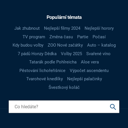
Populární témata
Jak zhubnout
Nejlepší filmy 2024
Nejlepší horory
TV program
Změna času
Partie
Počasí
Kdy budou volby
ZOO Nové začátky
Auto – katalog
7 pádů Honzy Dědka
Volby 2025
Svařené víno
Tatarák podle Pohlreicha
Aloe vera
Pěstování lichořeřišnice
Výpočet ascendentu
Tvarohové knedlíky
Nejlepší palačinky
Švestkový koláč