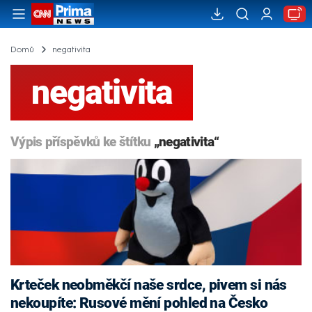
Domů
negativita
negativita
Výpis příspěvků ke štítku
„negativita“
Krteček neobměkčí naše srdce, pivem si nás
nekoupíte: Rusové mění pohled na Česko