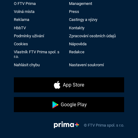
O FTV Prima
Management
Volná místa
Press
Reklama
Castingy a výzvy
HbbTV
Kontakty
Podmínky užívání
Zpracování osobních údajů
Cookies
Nápověda
Vlastník FTV Prima spol. s
Redakce
r.o.
Nahlásit chybu
Nastavení soukromí
App Store
Google Play
© FTV Prima spol. s r.o.