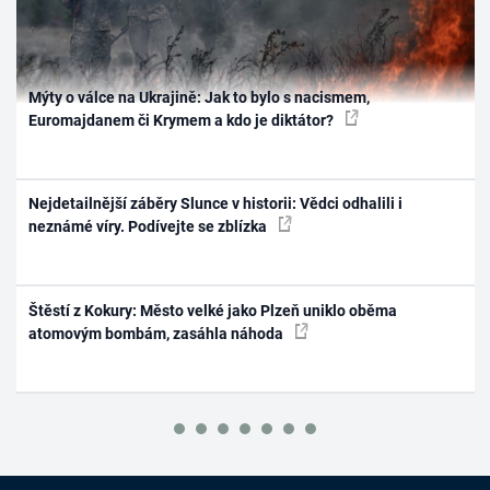
Mýty o válce na Ukrajině: Jak to bylo s nacismem,
Euromajdanem či Krymem a kdo je diktátor?
Nejdetailnější záběry Slunce v historii: Vědci odhalili i
neznámé víry. Podívejte se zblízka
Štěstí z Kokury: Město velké jako Plzeň uniklo oběma
atomovým bombám, zasáhla náhoda