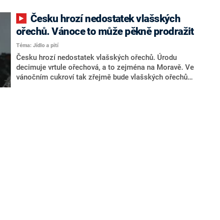
Česku hrozí nedostatek vlašských
ořechů. Vánoce to může pěkně prodražit
Téma: Jídlo a pití
Česku hrozí nedostatek vlašských ořechů. Úrodu
decimuje vrtule ořechová, a to zejména na Moravě. Ve
vánočním cukroví tak zřejmě bude vlašských ořechů
méně. Je možné, že se jejich nedostatek odrazí ve
vyšší ceně.