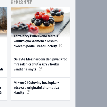
Tartaletky z lineckého těsta s
vanilkovým krémem a lesním
ovocem podle Bread Society
Oslavte Mezinárodní den piva: Proč
mrazák ničí chuť a kdy v horku
atr
vsadit na šnyt?
Mrkvové těstoviny bez lepku –
o
zdravá a originální alternativa
ně
klasiky