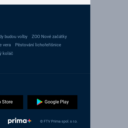
dy budou volby
ZOO Nové začátky
e vera
Pěstování lichořeřišnice
ý koláč
 Store
Google Play
© FTV Prima spol. s r.o.