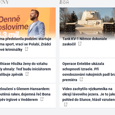
ma představila podzim: startuje
Tank KV-1 Němce dokonale
ma sport, vrací se Polabí, Zrádci
zaskočil
ové kriminálky
thiase Hložka ženy do vztahu
Operace Entebbe ukázala
dy uhnaly: Teď budu iniciátorem
schopnosti Izraele. Při
 slibuje zpěvák
osvobozování rukojmích padl br
premiéra
zloučení s Glenem Hansardem:
Video zachytilo výzkumníka na
outěná rakev, dojemná řeč Bona
okraji lávového jezera. Je to jak
zpěv Irglové s Vedderem
pohled do Slunce, hlásil vzruše