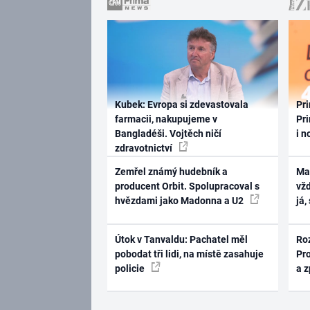
Kubek: Evropa si zdevastovala
Pri
farmacii, nakupujeme v
Pri
Bangladéši. Vojtěch ničí
i n
zdravotnictví
Zemřel známý hudebník a
Ma
producent Orbit. Spolupracoval s
vž
hvězdami jako Madonna a U2
já,
Útok v Tanvaldu: Pachatel měl
Ro
pobodat tři lidi, na místě zasahuje
Pr
policie
a 