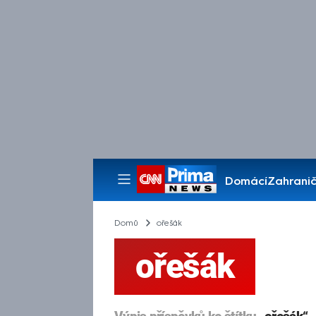
Domácí
Zahranič
Pořady
Domů
ořešák
ořešák