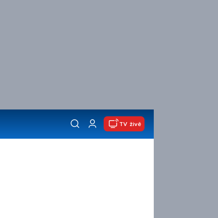
TV živě