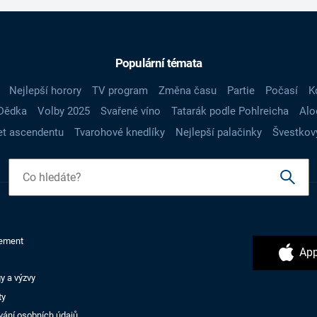
Populární témata
Nejlepší horory
TV program
Změna času
Partie
Počasí
K
Dědka
Volby 2025
Svařené víno
Tatarák podle Pohlreicha
Alo
t ascendentu
Tvarohové knedlíky
Nejlepší palačinky
Švestkov
ement
App
y a výzvy
ty
vání osobních údajů