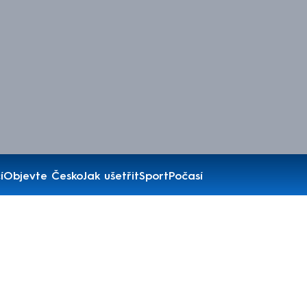
í
Objevte Česko
Jak ušetřit
Sport
Počasí