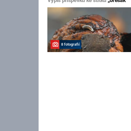
Výpis příspěvků ke štítku
„ořešák“
8 fotografií