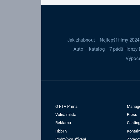
Jak zhubnout
Nejlepší filmy 2024
Auto – katalog
7 pádů Honzy 
Výpoče
O FTV Prima
Manag
Volná místa
Press
Reklama
Casting
HbbTV
Kontak
Podmínky užívání
Zpraco