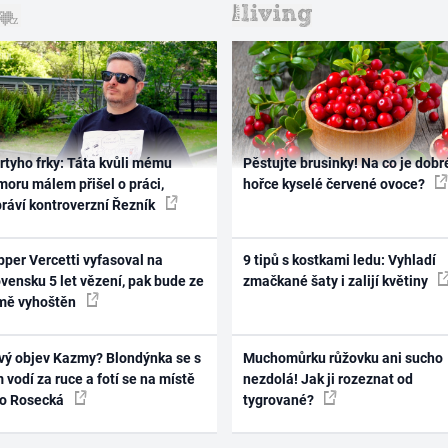
rtyho frky: Táta kvůli mému
Pěstujte brusinky! Na co je dobr
oru málem přišel o práci,
hořce kyselé červené ovoce?
práví kontroverzní Řezník
per Vercetti vyfasoval na
9 tipů s kostkami ledu: Vyhladí
vensku 5 let vězení, pak bude ze
zmačkané šaty i zalijí květiny
mě vyhoštěn
vý objev Kazmy? Blondýnka se s
Muchomůrku růžovku ani sucho
 vodí za ruce a fotí se na místě
nezdolá! Jak ji rozeznat od
ko Rosecká
tygrované?