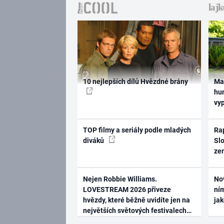
10 nejlepších dílů Hvězdné brány
Ma
hum
vy
TOP filmy a seriály podle mladých
Rap
diváků
Slo
ze
Nejen Robbie Williams.
No
LOVESTREAM 2026 přiveze
ním
hvězdy, které běžně uvidíte jen na
ja
největších světových festivalech