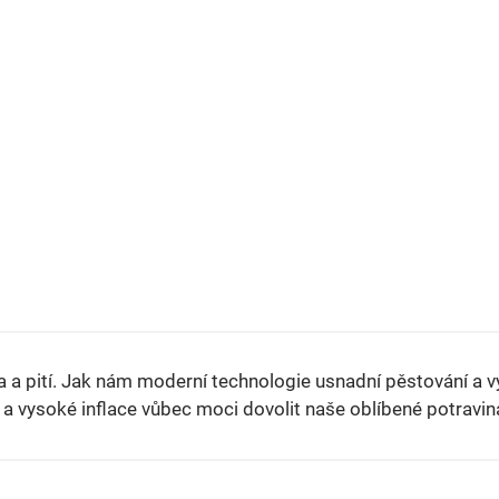
restaurace, hotely, školní jídelny i další provozy napříč
oborem.
dla a pití. Jak nám moderní technologie usnadní pěstování a 
 a vysoké inflace vůbec moci dovolit naše oblíbené potravi