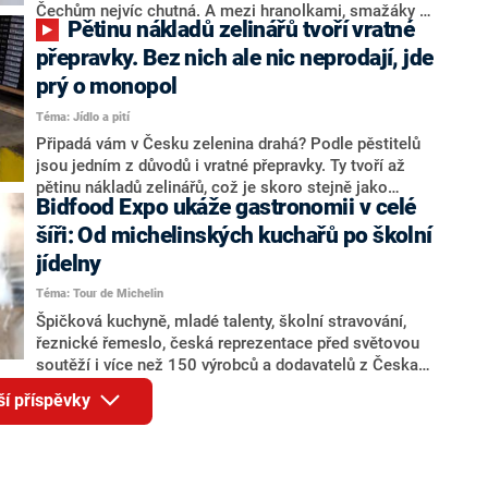
Čechům nejvíc chutná. A mezi hranolkami, smažáky a
Pětinu nákladů zelinářů tvoří vratné
tradičními pokrmy objevil i jeden hodně bizarní úlovek.
přepravky. Bez nich ale nic neprodají, jde
prý o monopol
Téma: Jídlo a pití
Připadá vám v Česku zelenina drahá? Podle pěstitelů
jsou jedním z důvodů i vratné přepravky. Ty tvoří až
pětinu nákladů zelinářů, což je skoro stejně jako
Bidfood Expo ukáže gastronomii v celé
náklady na mzdy. Distribuci přepravek navíc zajišťují v
Česku jen dvě firmy a pěstitelé to označují za
šíři: Od michelinských kuchařů po školní
monopol. Antimonopolní úřad se tím prý začne
jídelny
zabývat.
Téma: Tour de Michelin
Špičková kuchyně, mladé talenty, školní stravování,
řeznické řemeslo, česká reprezentace před světovou
soutěží i více než 150 výrobců a dodavatelů z Česka i
zahraničí. To vše nabídne 16. ročník Bidfood Expo,
ší příspěvky
který se uskuteční od 13. do 15. října 2026 v
prostorách PVA Expo Praha Letňany. Největší odborná
gastronomická akce v Česku letos propojí přední
české i zahraniční kuchaře s tématy, která dnes řeší