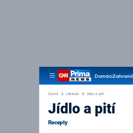
Domácí
Zahranič
Pořady
Domů
Lifestyle
Jídlo a pití
Jídlo a pití
Recepty