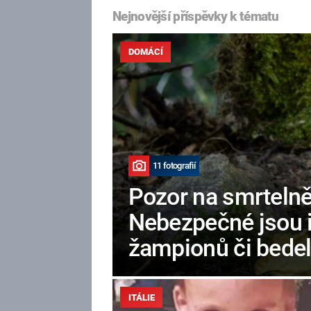
Nejnovější příspěvky k tématu
DOMÁCÍ
11 fotografií
Pozor na smrtelně
Nebezpečné jsou i
žampionů či bede
ITÁLIE