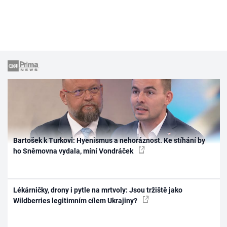
Bartošek k Turkovi: Hyenismus a nehoráznost. Ke stíhání by
ho Sněmovna vydala, míní Vondráček
Lékárničky, drony i pytle na mrtvoly: Jsou tržiště jako
Wildberries legitimním cílem Ukrajiny?