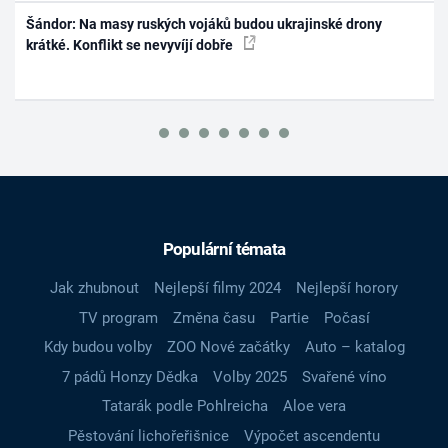
Šándor: Na masy ruských vojáků budou ukrajinské drony
krátké. Konflikt se nevyvíjí dobře
Populární témata
Jak zhubnout
Nejlepší filmy 2024
Nejlepší horory
TV program
Změna času
Partie
Počasí
Kdy budou volby
ZOO Nové začátky
Auto – katalog
7 pádů Honzy Dědka
Volby 2025
Svařené víno
Tatarák podle Pohlreicha
Aloe vera
Pěstování lichořeřišnice
Výpočet ascendentu