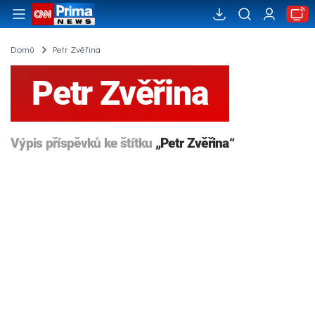
Domů
Petr Zvěřina
Petr Zvěřina
Výpis příspěvků ke štítku
„Petr Zvěřina“