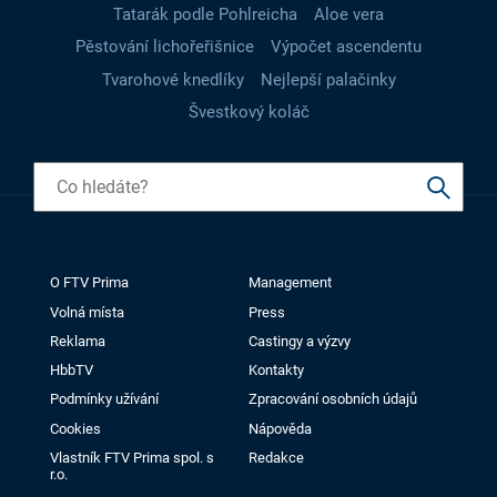
Tatarák podle Pohlreicha
Aloe vera
Pěstování lichořeřišnice
Výpočet ascendentu
Tvarohové knedlíky
Nejlepší palačinky
Švestkový koláč
O FTV Prima
Management
Volná místa
Press
Reklama
Castingy a výzvy
HbbTV
Kontakty
Podmínky užívání
Zpracování osobních údajů
Cookies
Nápověda
Vlastník FTV Prima spol. s
Redakce
r.o.