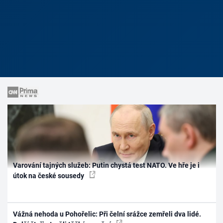
Varování tajných služeb: Putin chystá test NATO. Ve hře je i
útok na české sousedy
Vážná nehoda u Pohořelic: Při čelní srážce zemřeli dva lidé.