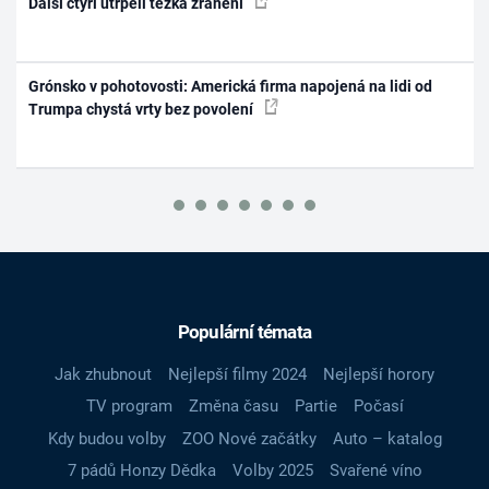
Další čtyři utrpěli těžká zranění
Grónsko v pohotovosti: Americká firma napojená na lidi od
Trumpa chystá vrty bez povolení
Populární témata
Jak zhubnout
Nejlepší filmy 2024
Nejlepší horory
TV program
Změna času
Partie
Počasí
Kdy budou volby
ZOO Nové začátky
Auto – katalog
7 pádů Honzy Dědka
Volby 2025
Svařené víno