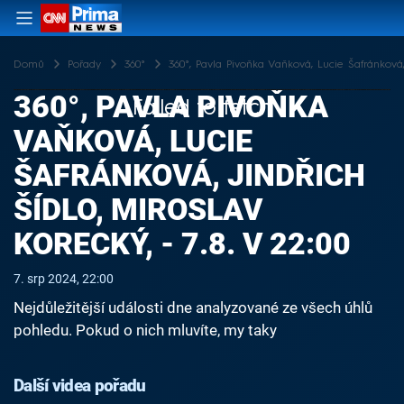
Domů
Pořady
360°
360°, Pavla Pivoňka Vaňková, Lucie Šafránková, J
360°, PAVLA PIVOŇKA
Failed to fetch
VAŇKOVÁ, LUCIE
ŠAFRÁNKOVÁ, JINDŘICH
ŠÍDLO, MIROSLAV
KORECKÝ, - 7.8. V 22:00
7. srp 2024, 22:00
Nejdůležitější události dne analyzované ze všech úhlů
pohledu. Pokud o nich mluvíte, my taky
Další videa pořadu