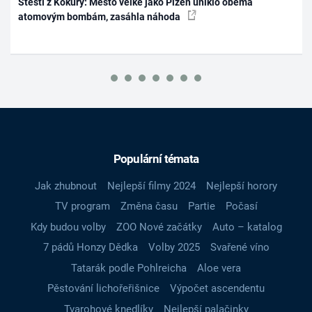
Štěstí z Kokury: Město velké jako Plzeň uniklo oběma
atomovým bombám, zasáhla náhoda
Populární témata
Jak zhubnout
Nejlepší filmy 2024
Nejlepší horory
TV program
Změna času
Partie
Počasí
Kdy budou volby
ZOO Nové začátky
Auto – katalog
7 pádů Honzy Dědka
Volby 2025
Svařené víno
Tatarák podle Pohlreicha
Aloe vera
Pěstování lichořeřišnice
Výpočet ascendentu
Tvarohové knedlíky
Nejlepší palačinky