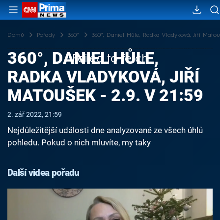
Domů
Pořady
360°
360°, Daniel Hůle, Radka Vladyková, Jiří Matouš
360°, DANIEL HŮLE,
Failed to fetch
RADKA VLADYKOVÁ, JIŘÍ
MATOUŠEK - 2.9. V 21:59
2. zář 2022, 21:59
Nejdůležitější události dne analyzované ze všech úhlů
pohledu. Pokud o nich mluvíte, my taky
Další videa pořadu