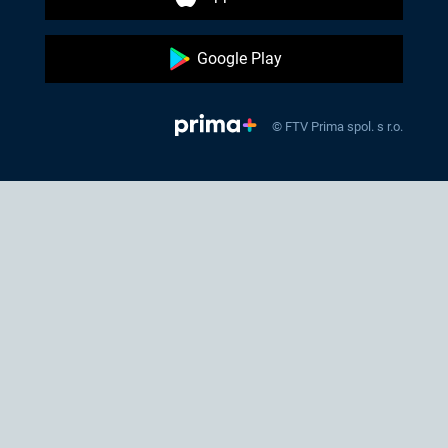
Google Play
© FTV Prima spol. s r.o.