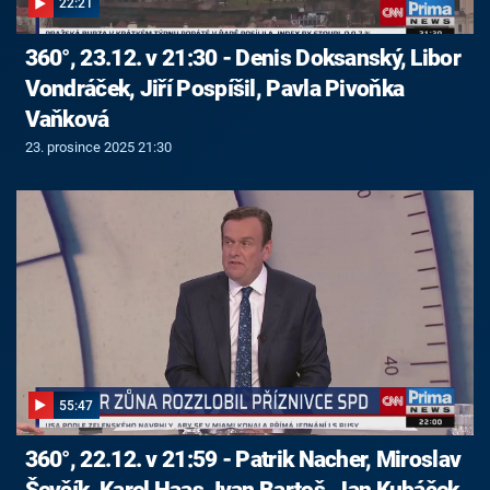
22:21
360°, 23.12. v 21:30 - Denis Doksanský, Libor
Vondráček, Jiří Pospíšil, Pavla Pivoňka
Vaňková
23. prosince 2025 21:30
55:47
360°, 22.12. v 21:59 - Patrik Nacher, Miroslav
Ševčík, Karel Haas, Ivan Bartoš, Jan Kubáček,