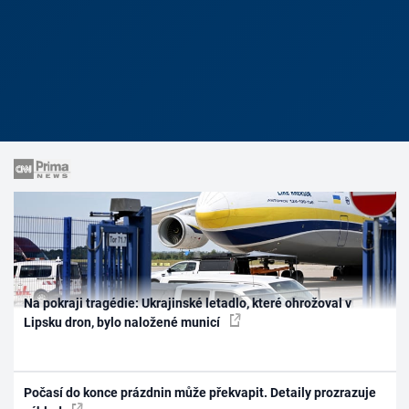
Na pokraji tragédie: Ukrajinské letadlo, které ohrožoval v
Lipsku dron, bylo naložené municí
Počasí do konce prázdnin může překvapit. Detaily prozrazuje