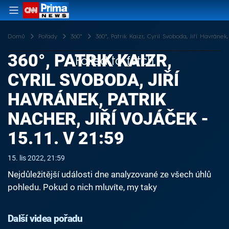
Domů
Pořady
360°
360°, Patrik Kaizr, Cyril Svoboda, Jiří Havránek, 
360°, PATRIK KAIZR,
Failed to fetch
CYRIL SVOBODA, JIŘÍ
HAVRÁNEK, PATRIK
NACHER, JIŘÍ VOJÁČEK -
15.11. V 21:59
15. lis 2022, 21:59
Nejdůležitější události dne analyzované ze všech úhlů
pohledu. Pokud o nich mluvíte, my taky
Další videa pořadu