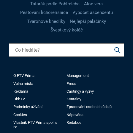
Tatarák podle Pohlreicha
Aloe vera
Pěstování lichořeřišnice
Výpočet ascendentu
Tvarohové knedlíky
Nejlepší palačinky
Švestkový koláč
O FTV Prima
Management
Volná místa
Press
Reklama
Castingy a výzvy
HbbTV
Kontakty
Podmínky užívání
Zpracování osobních údajů
Cookies
Nápověda
Vlastník FTV Prima spol. s
Redakce
r.o.