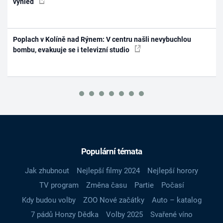
výhled
Poplach v Kolíně nad Rýnem: V centru našli nevybuchlou
bombu, evakuuje se i televizní studio
Populární témata
Jak zhubnout
Nejlepší filmy 2024
Nejlepší horory
TV program
Změna času
Partie
Počasí
Kdy budou volby
ZOO Nové začátky
Auto – katalog
7 pádů Honzy Dědka
Volby 2025
Svařené víno