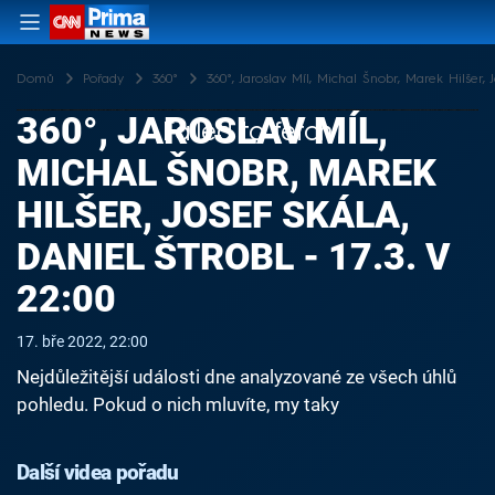
Domů
Pořady
360°
360°, Jaroslav Míl, Michal Šnobr, Marek Hilšer, J
360°, JAROSLAV MÍL,
Failed to fetch
MICHAL ŠNOBR, MAREK
HILŠER, JOSEF SKÁLA,
DANIEL ŠTROBL - 17.3. V
22:00
17. bře 2022, 22:00
Nejdůležitější události dne analyzované ze všech úhlů
pohledu. Pokud o nich mluvíte, my taky
Další videa pořadu