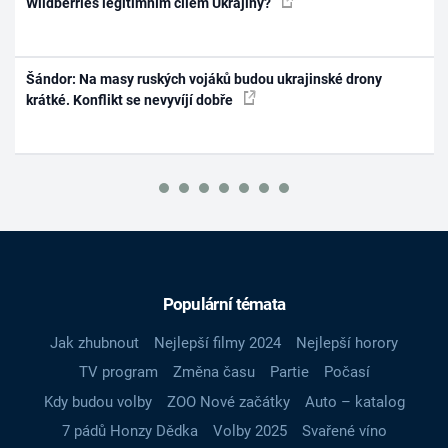
Wildberries legitimním cílem Ukrajiny?
Šándor: Na masy ruských vojáků budou ukrajinské drony
krátké. Konflikt se nevyvíjí dobře
Populární témata
Jak zhubnout
Nejlepší filmy 2024
Nejlepší horory
TV program
Změna času
Partie
Počasí
Kdy budou volby
ZOO Nové začátky
Auto – katalog
7 pádů Honzy Dědka
Volby 2025
Svařené víno