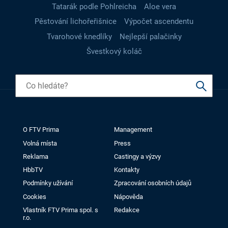
Tatarák podle Pohlreicha
Aloe vera
Pěstování lichořeřišnice
Výpočet ascendentu
Tvarohové knedlíky
Nejlepší palačinky
Švestkový koláč
O FTV Prima
Management
Volná místa
Press
Reklama
Castingy a výzvy
HbbTV
Kontakty
Podmínky užívání
Zpracování osobních údajů
Cookies
Nápověda
Vlastník FTV Prima spol. s
Redakce
r.o.