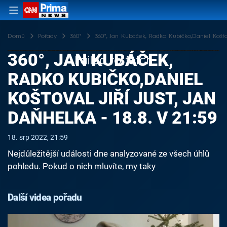
Domů
Pořady
360°
360°, Jan Kubáček, Radko Kubičko,Daniel Koštoval
360°, JAN KUBÁČEK,
Failed to fetch
RADKO KUBIČKO,DANIEL
KOŠTOVAL JIŘÍ JUST, JAN
DAŇHELKA - 18.8. V 21:59
18. srp 2022, 21:59
Nejdůležitější události dne analyzované ze všech úhlů
pohledu. Pokud o nich mluvíte, my taky
Další videa pořadu