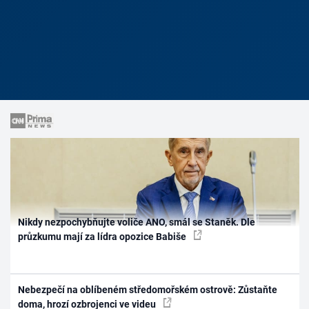
Nikdy nezpochybňujte voliče ANO, smál se Staněk. Dle
průzkumu mají za lídra opozice Babiše
Nebezpečí na oblíbeném středomořském ostrově: Zůstaňte
doma, hrozí ozbrojenci ve videu