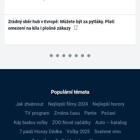
Zrádný sběr hub v Evropě: Můžete být za pytláky. Platí
omezení na kila i plošné zákazy
Populární témata
Jak zhubnout
Nejlepší filmy 2024
Nejlepší horory
TV program
Změna času
Partie
Počasí
Kdy budou volby
ZOO Nové začátky
Auto – katalog
7 pádů Honzy Dědka
Volby 2025
Svařené víno