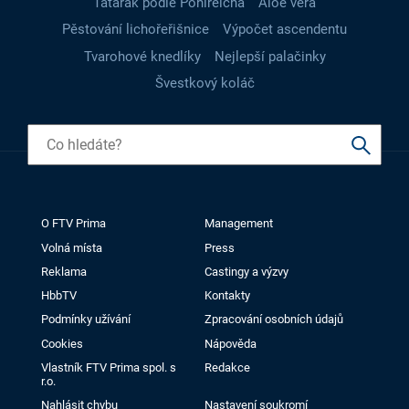
Tatarák podle Pohlreicha
Aloe vera
Pěstování lichořeřišnice
Výpočet ascendentu
Tvarohové knedlíky
Nejlepší palačinky
Švestkový koláč
O FTV Prima
Management
Volná místa
Press
Reklama
Castingy a výzvy
HbbTV
Kontakty
Podmínky užívání
Zpracování osobních údajů
Cookies
Nápověda
Vlastník FTV Prima spol. s
Redakce
r.o.
Nahlásit chybu
Nastavení soukromí