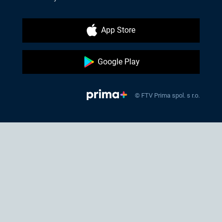
App Store
Google Play
© FTV Prima spol. s r.o.