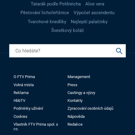
Tatarák podle Pohlreicha
Aloe vera
Pěstování lichořeřišnice
Výpočet ascendentu
Tvarohové knedlíky
Nejlepší palačinky
Švestkový koláč
O FTV Prima
Management
Volná místa
Press
Reklama
Castingy a výzvy
HbbTV
Kontakty
Podmínky užívání
Zpracování osobních údajů
Cookies
Nápověda
Vlastník FTV Prima spol. s
Redakce
r.o.