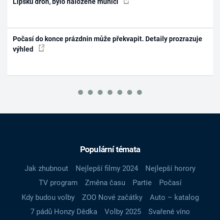
Lipsku dron, bylo naložené municí
Počasí do konce prázdnin může překvapit. Detaily prozrazuje
výhled
Populární témata
Jak zhubnout
Nejlepší filmy 2024
Nejlepší horory
TV program
Změna času
Partie
Počasí
Kdy budou volby
ZOO Nové začátky
Auto – katalog
7 pádů Honzy Dědka
Volby 2025
Svařené víno