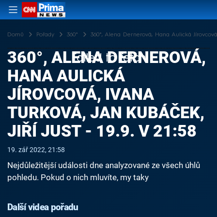
Domů
Pořady
360°
360°, Alena Dernerová, Hana Aulická Jírovcová, I
360°, ALENA DERNEROVÁ,
Failed to fetch
HANA AULICKÁ
JÍROVCOVÁ, IVANA
TURKOVÁ, JAN KUBÁČEK,
JIŘÍ JUST - 19.9. V 21:58
19. zář 2022, 21:58
Nejdůležitější události dne analyzované ze všech úhlů
pohledu. Pokud o nich mluvíte, my taky
Další videa pořadu