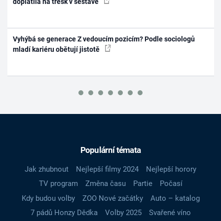
doplatila na třesk v sestavě
Vyhýbá se generace Z vedoucím pozicím? Podle sociologů
mladí kariéru obětují jistotě
Populární témata
Jak zhubnout
Nejlepší filmy 2024
Nejlepší horory
TV program
Změna času
Partie
Počasí
Kdy budou volby
ZOO Nové začátky
Auto – katalog
7 pádů Honzy Dědka
Volby 2025
Svařené víno