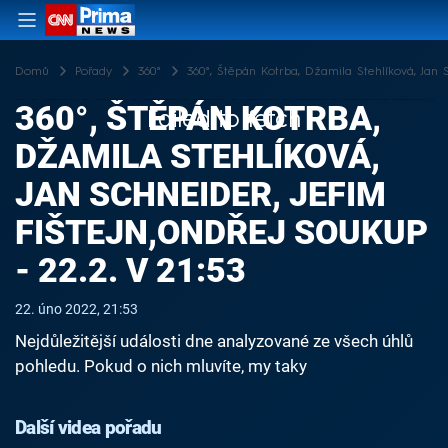
Domů
Pořady
360°
360°, Štěpán Kotrba, Džamila Stehlíková, Jan S
360°, ŠTĚPÁN KOTRBA,
Failed to fetch
DŽAMILA STEHLÍKOVÁ,
JAN SCHNEIDER, JEFIM
FIŠTEJN,ONDŘEJ SOUKUP
- 22.2. V 21:53
22. úno 2022, 21:53
Nejdůležitější události dne analyzované ze všech úhlů
pohledu. Pokud o nich mluvíte, my taky
Další videa pořadu