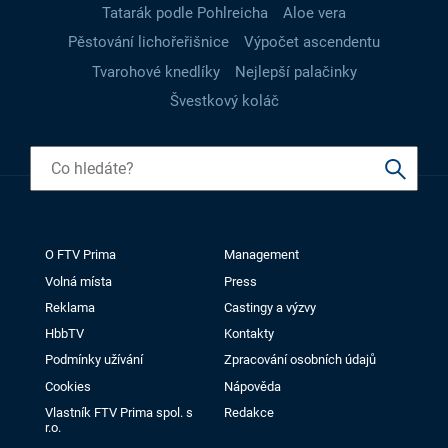
Tatarák podle Pohlreicha
Aloe vera
Pěstování lichořeřišnice
Výpočet ascendentu
Tvarohové knedlíky
Nejlepší palačinky
Švestkový koláč
O FTV Prima
Management
Volná místa
Press
Reklama
Castingy a výzvy
HbbTV
Kontakty
Podmínky užívání
Zpracování osobních údajů
Cookies
Nápověda
Vlastník FTV Prima spol. s
Redakce
r.o.