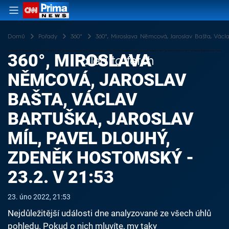
Domů
Pořady
360°
360°, Miroslava Němcová, Jaroslav Bašta, Václa
360°, MIROSLAVA
Failed to fetch
NĚMCOVÁ, JAROSLAV
BAŠTA, VÁCLAV
BARTUŠKA, JAROSLAV
MÍL, PAVEL DLOUHÝ,
ZDENĚK HOSTOMSKÝ -
23.2. V 21:53
23. úno 2022, 21:53
Nejdůležitější události dne analyzované ze všech úhlů
pohledu. Pokud o nich mluvíte, my taky