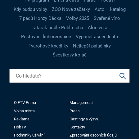
TV program
Změna času
Partie
Počasí
Kdy budou volby
ZOO Nové začátky
Auto – katalog
7 pádů Honzy Dědka
Volby 2025
Svařené víno
Tatarák podle Pohlreicha
Aloe vera
Pěstování lichořeřišnice
Výpočet ascendentu
Tvarohové knedlíky
Nejlepší palačinky
Švestkový koláč
O FTV Prima
Management
Volná místa
Press
Reklama
Castingy a výzvy
HbbTV
Kontakty
Podmínky užívání
Zpracování osobních údajů