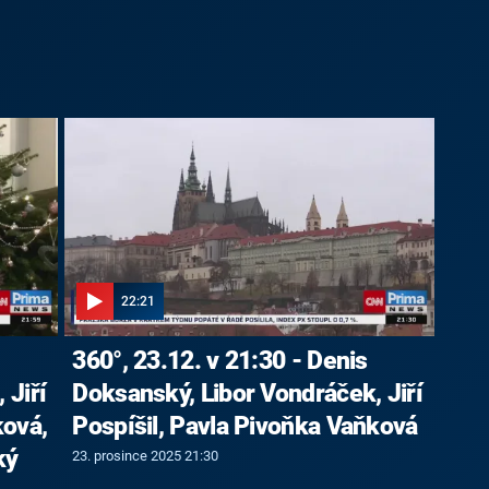
22:21
360°, 23.12. v 21:30 - Denis
 Jiří
Doksanský, Libor Vondráček, Jiří
ková,
Pospíšil, Pavla Pivoňka Vaňková
ký
23. prosince 2025 21:30