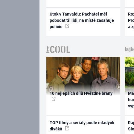
Útok v Tanvaldu: Pachatel měl
Ro
pobodat tři lidi, na místě zasahuje
Pr
policie
a 
10 nejlepších dílů Hvězdné brány
Ma
hum
vy
TOP filmy a seriály podle mladých
Rap
diváků
Slo