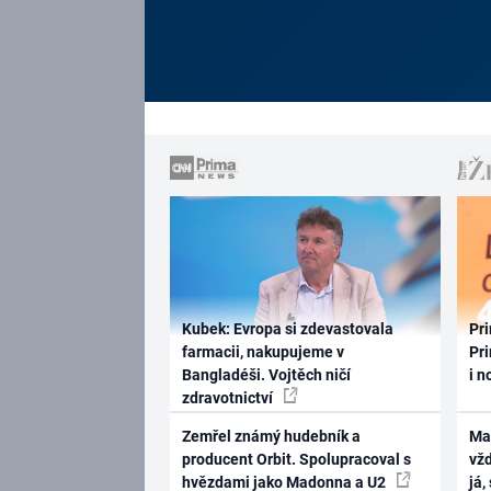
Kubek: Evropa si zdevastovala
Pri
farmacii, nakupujeme v
Pri
Bangladéši. Vojtěch ničí
i n
zdravotnictví
Zemřel známý hudebník a
Ma
producent Orbit. Spolupracoval s
vž
hvězdami jako Madonna a U2
já,