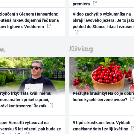
premiéra
zloučení s Glenem Hansardem:
Video zachytilo výzkumníka na
outěná rakev, dojemná řeč Bona
okraji lávového jezera. Je to jak
zpěv Irglové s Vedderem
pohled do Slunce, hlásil vzruše
rtyho frky: Táta kvůli mému
Pěstujte brusinky! Na co je dobr
oru málem přišel o práci,
hořce kyselé červené ovoce?
práví kontroverzní Řezník
per Vercetti vyfasoval na
9 tipů s kostkami ledu: Vyhladí
vensku 5 let vězení, pak bude ze
zmačkané šaty i zalijí květiny