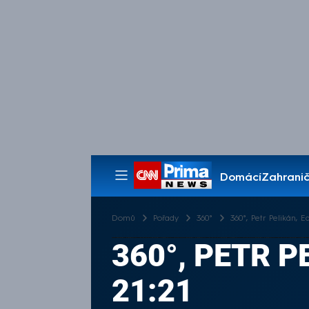
Domácí
Zahranič
Pořady
Domů
Pořady
360°
360°, Petr Pelikán, E
360°, PETR P
21:21