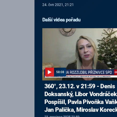
24. čvn 2021, 21:21
Další videa pořadu
58:08
360°, 23.12. v 21:59 - Denis
Doksanský, Libor Vondráček,
Pospíšil, Pavla Pivoňka Vaň
Jan Palička, Miroslav Korec
23. prosince 2025 21:59