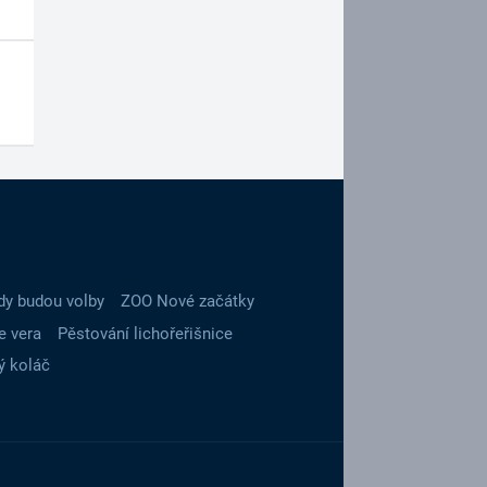
dy budou volby
ZOO Nové začátky
e vera
Pěstování lichořeřišnice
ý koláč