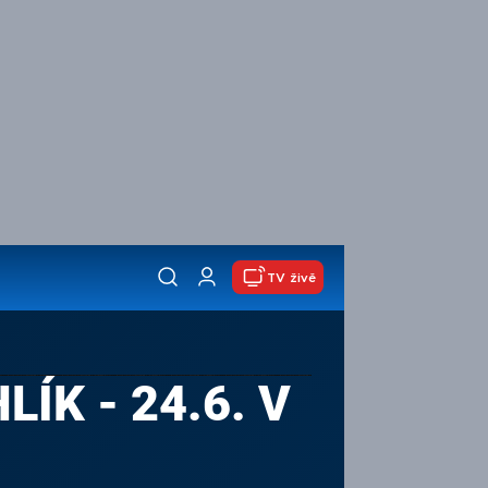
TV živě
ÍK - 24.6. V