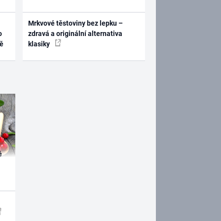
Mrkvové těstoviny bez lepku –
o
zdravá a originální alternativa
ně
klasiky
é