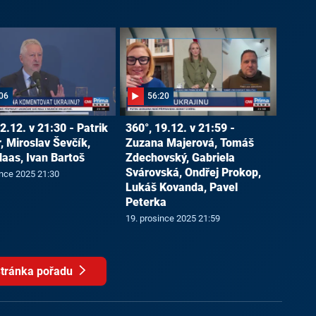
06
56:20
2.12. v 21:30 - Patrik
360°, 19.12. v 21:59 -
, Miroslav Ševčík,
Zuzana Majerová, Tomáš
Haas, Ivan Bartoš
Zdechovský, Gabriela
Svárovská, Ondřej Prokop,
ince 2025 21:30
Lukáš Kovanda, Pavel
Peterka
19. prosince 2025 21:59
tránka pořadu