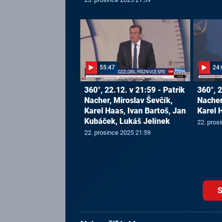
55:47
24:
360°, 22.12. v 21:59 - Patrik
360°, 2
Nacher, Miroslav Ševčík,
Nacher
Karel Haas, Ivan Bartoš, Jan
Karel 
Kubáček, Lukáš Jelínek
22. pros
22. prosince 2025 21:59
S