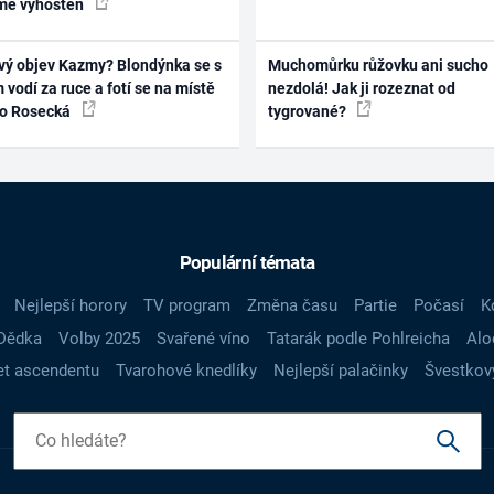
mě vyhoštěn
vý objev Kazmy? Blondýnka se s
Muchomůrku růžovku ani sucho
 vodí za ruce a fotí se na místě
nezdolá! Jak ji rozeznat od
ko Rosecká
tygrované?
Populární témata
Nejlepší horory
TV program
Změna času
Partie
Počasí
K
Dědka
Volby 2025
Svařené víno
Tatarák podle Pohlreicha
Alo
t ascendentu
Tvarohové knedlíky
Nejlepší palačinky
Švestkov