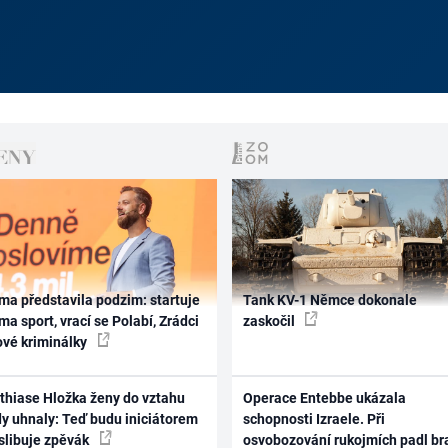
ma představila podzim: startuje
Tank KV-1 Němce dokonale
ma sport, vrací se Polabí, Zrádci
zaskočil
ové kriminálky
thiase Hložka ženy do vztahu
Operace Entebbe ukázala
dy uhnaly: Teď budu iniciátorem
schopnosti Izraele. Při
 slibuje zpěvák
osvobozování rukojmích padl br