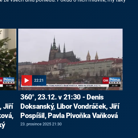
22:21
360°, 23.12. v 21:30 - Denis
 Jiří
Doksanský, Libor Vondráček, Jiří
ková,
Pospíšil, Pavla Pivoňka Vaňková
ký
23. prosince 2025 21:30