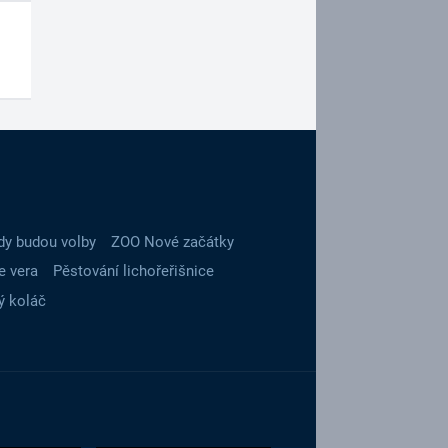
dy budou volby
ZOO Nové začátky
e vera
Pěstování lichořeřišnice
ý koláč