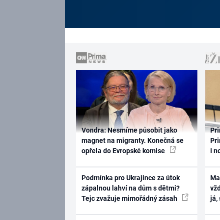
Vondra: Nesmíme působit jako
Pri
magnet na migranty. Konečná se
Pri
opřela do Evropské komise
i n
Podmínka pro Ukrajince za útok
Ma
zápalnou lahví na dům s dětmi?
vž
Tejc zvažuje mimořádný zásah
já,