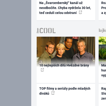
Na „Švarcenberský“ kanál už
Ro
neodbočíte. Chyba vydržela 30 let,
Pr
teď ceduli celou odstraní
a 
10 nejlepších dílů Hvězdné brány
Ma
hum
vy
TOP filmy a seriály podle mladých
Rap
diváků
Slo
ze