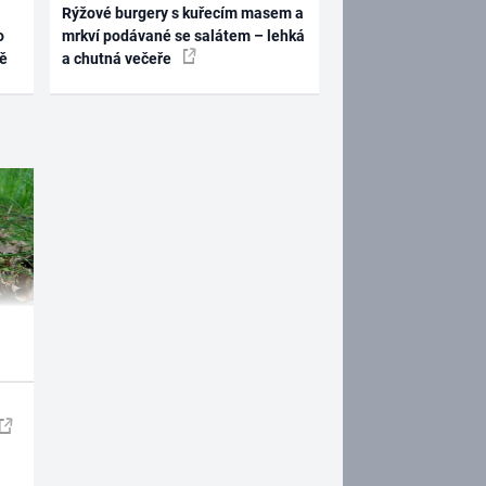
Rýžové burgery s kuřecím masem a
o
mrkví podávané se salátem – lehká
ně
a chutná večeře