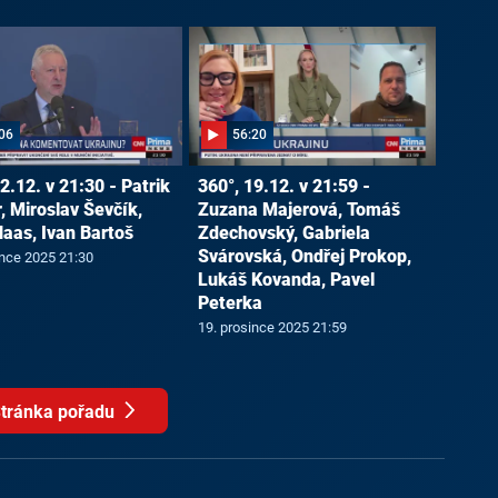
06
56:20
2.12. v 21:30 - Patrik
360°, 19.12. v 21:59 -
, Miroslav Ševčík,
Zuzana Majerová, Tomáš
Haas, Ivan Bartoš
Zdechovský, Gabriela
Svárovská, Ondřej Prokop,
ince 2025 21:30
Lukáš Kovanda, Pavel
Peterka
19. prosince 2025 21:59
tránka pořadu