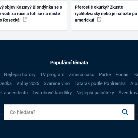
vý objev Kazmy? Blondýnka se s
Přerostlé okurky? Zkuste
 vodí za ruce a fotí se na místě
rychlokvašky nebo je naložte po
ko Rosecká
americku!
Populární témata
Nejlepší horory
TV program
Změna času
Partie
Počasí
K
Dědka
Volby 2025
Svařené víno
Tatarák podle Pohlreicha
Alo
t ascendentu
Tvarohové knedlíky
Nejlepší palačinky
Švestkov