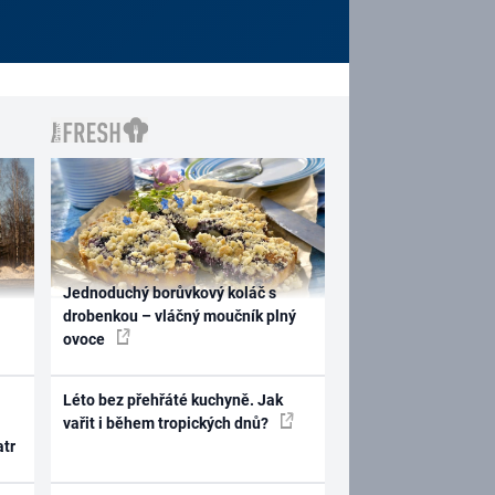
Jednoduchý borůvkový koláč s
drobenkou – vláčný moučník plný
ovoce
Léto bez přehřáté kuchyně. Jak
vařit i během tropických dnů?
atr