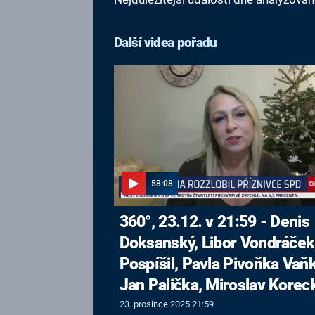
Další videa pořadu
58:08
360°, 23.12. v 21:59 - Denis
Doksanský, Libor Vondráček,
Pospíšil, Pavla Pivoňka Vaň
Jan Palička, Miroslav Korec
23. prosince 2025 21:59