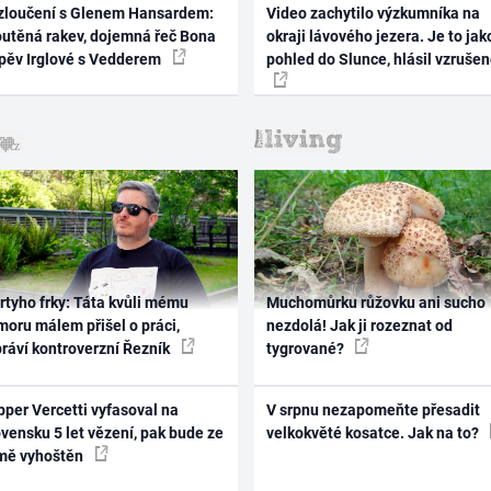
zloučení s Glenem Hansardem:
Video zachytilo výzkumníka na
outěná rakev, dojemná řeč Bona
okraji lávového jezera. Je to jak
zpěv Irglové s Vedderem
pohled do Slunce, hlásil vzruše
rtyho frky: Táta kvůli mému
Muchomůrku růžovku ani sucho
oru málem přišel o práci,
nezdolá! Jak ji rozeznat od
práví kontroverzní Řezník
tygrované?
per Vercetti vyfasoval na
V srpnu nezapomeňte přesadit
vensku 5 let vězení, pak bude ze
velkokvěté kosatce. Jak na to?
mě vyhoštěn