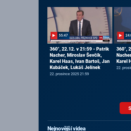
55:47
24:
360°, 22.12. v 21:59 - Patrik
360°, 2
Nacher, Miroslav Ševčík,
Nacher
Karel Haas, Ivan Bartoš, Jan
Karel 
Kubáček, Lukáš Jelínek
22. pros
22. prosince 2025 21:59
S
Nejnovější videa