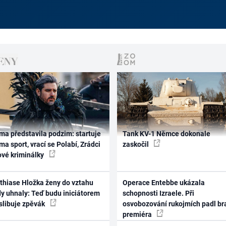
ma představila podzim: startuje
Tank KV-1 Němce dokonale
ma sport, vrací se Polabí, Zrádci
zaskočil
ové kriminálky
thiase Hložka ženy do vztahu
Operace Entebbe ukázala
dy uhnaly: Teď budu iniciátorem
schopnosti Izraele. Při
 slibuje zpěvák
osvobozování rukojmích padl br
premiéra