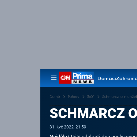
Domácí
Zahranič
Pořady
Domů
Pořady
360°
Schmarcz o manžels
SCHMARCZ O
31. kvě 2022, 21:59
Nejdůležitější události dne analyzova