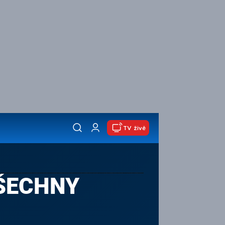
TV živě
ŠECHNY