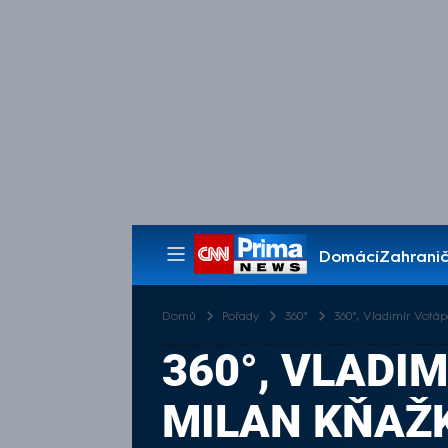
Domácí
Zahranič
Pořady
Domů
Pořady
360°
360°, Vladimír Votáp
360°, VLADI
MILAN KŇAŽKO