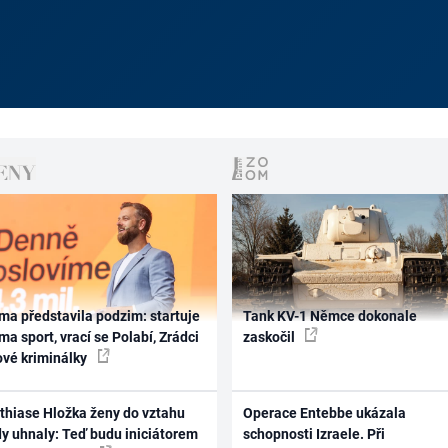
ma představila podzim: startuje
Tank KV-1 Němce dokonale
ma sport, vrací se Polabí, Zrádci
zaskočil
ové kriminálky
thiase Hložka ženy do vztahu
Operace Entebbe ukázala
dy uhnaly: Teď budu iniciátorem
schopnosti Izraele. Při