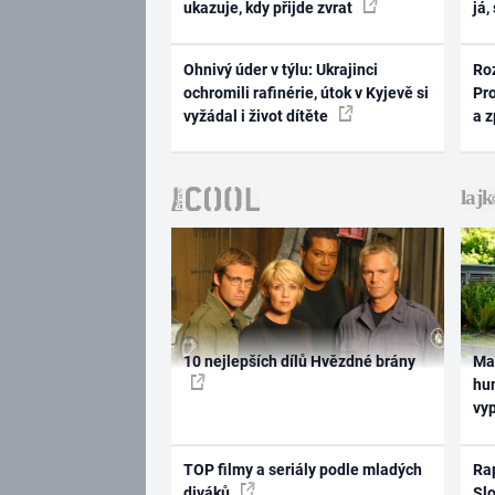
ukazuje, kdy přijde zvrat
já,
Ohnivý úder v týlu: Ukrajinci
Ro
ochromili rafinérie, útok v Kyjevě si
Pr
vyžádal i život dítěte
a 
10 nejlepších dílů Hvězdné brány
Ma
hum
vy
TOP filmy a seriály podle mladých
Rap
diváků
Slo