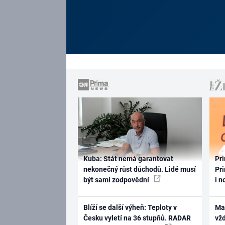
Kuba: Stát nemá garantovat
Pri
nekonečný růst důchodů. Lidé musí
Pri
být sami zodpovědní
i n
Blíží se další výheň: Teploty v
Ma
Česku vyletí na 36 stupňů. RADAR
vž