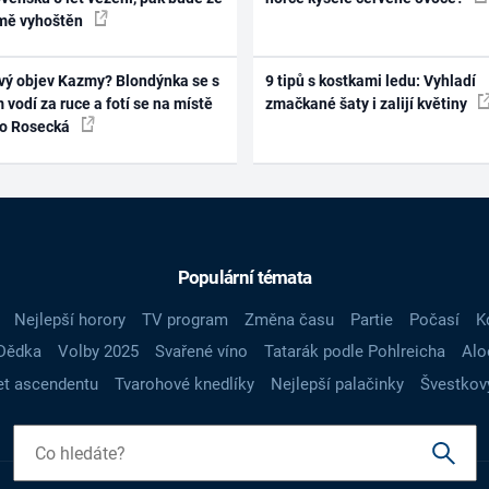
mě vyhoštěn
vý objev Kazmy? Blondýnka se s
9 tipů s kostkami ledu: Vyhladí
 vodí za ruce a fotí se na místě
zmačkané šaty i zalijí květiny
ko Rosecká
Populární témata
Nejlepší horory
TV program
Změna času
Partie
Počasí
K
Dědka
Volby 2025
Svařené víno
Tatarák podle Pohlreicha
Alo
t ascendentu
Tvarohové knedlíky
Nejlepší palačinky
Švestkov