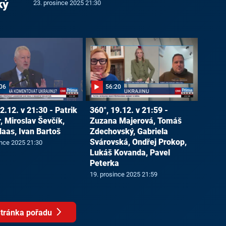
ký
23. prosince 2025 21:30
06
56:20
2.12. v 21:30 - Patrik
360°, 19.12. v 21:59 -
, Miroslav Ševčík,
Zuzana Majerová, Tomáš
Haas, Ivan Bartoš
Zdechovský, Gabriela
Svárovská, Ondřej Prokop,
ince 2025 21:30
Lukáš Kovanda, Pavel
Peterka
19. prosince 2025 21:59
tránka pořadu