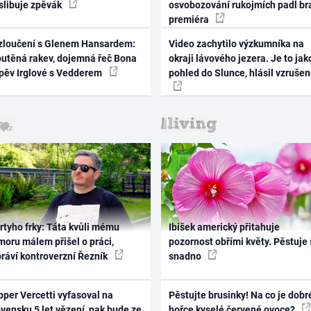
 slibuje zpěvák
osvobozování rukojmích padl br
premiéra
zloučení s Glenem Hansardem:
Video zachytilo výzkumníka na
outěná rakev, dojemná řeč Bona
okraji lávového jezera. Je to jak
zpěv Irglové s Vedderem
pohled do Slunce, hlásil vzruše
rtyho frky: Táta kvůli mému
Ibišek americký přitahuje
oru málem přišel o práci,
pozornost obřími květy. Pěstuje 
práví kontroverzní Řezník
snadno
per Vercetti vyfasoval na
Pěstujte brusinky! Na co je dobr
vensku 5 let vězení, pak bude ze
hořce kyselé červené ovoce?