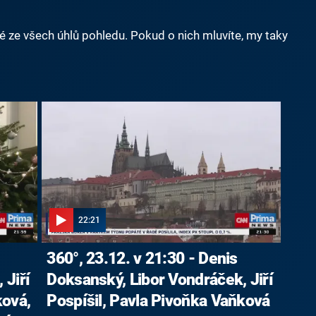
né ze všech úhlů pohledu. Pokud o nich mluvíte, my taky
22:21
360°, 23.12. v 21:30 - Denis
 Jiří
Doksanský, Libor Vondráček, Jiří
ková,
Pospíšil, Pavla Pivoňka Vaňková