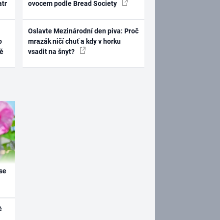
atr
ovocem podle Bread Society
Oslavte Mezinárodní den piva: Proč
o
mrazák ničí chuť a kdy v horku
ně
vsadit na šnyt?
se
é