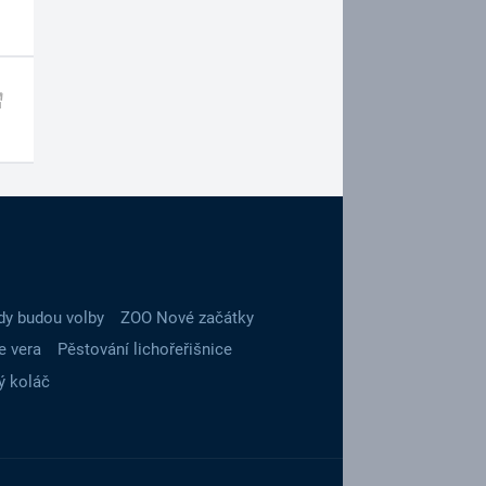
dy budou volby
ZOO Nové začátky
e vera
Pěstování lichořeřišnice
ý koláč