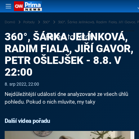
Domů
Pořady
360°
360°, Šárka Jelínková, Radim Fiala, Jiří Gavor, P
360°, ŠÁRKA JELÍNKOVÁ,
Failed to fetch
RADIM FIALA, JIŘÍ GAVOR,
PETR OŠLEJŠEK - 8.8. V
22:00
8. srp 2022, 22:00
Nejdůležitější události dne analyzované ze všech úhlů
pohledu. Pokud o nich mluvíte, my taky
Další videa pořadu