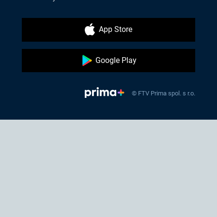
App Store
Google Play
© FTV Prima spol. s r.o.