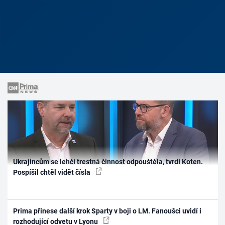
Ukrajincům se lehčí trestná činnost odpouštěla, tvrdí Koten.
Pospíšil chtěl vidět čísla
Prima přinese další krok Sparty v boji o LM. Fanoušci uvidí i
rozhodující odvetu v Lyonu