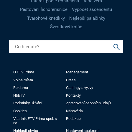
Tatarák podle Pohlreicha
Aloe vera
Pěstování lichořeřišnice
Výpočet ascendentu
Tvarohové knedlíky
Nejlepší palačinky
Švestkový koláč
O FTV Prima
Management
Volná místa
Press
Reklama
Castingy a výzvy
HbbTV
Kontakty
Podmínky užívání
Zpracování osobních údajů
Cookies
Nápověda
Vlastník FTV Prima spol. s
Redakce
r.o.
Nahlásit chybu
Nastavení soukromí