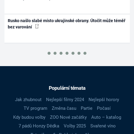
Rusko našlo slabé místo ukrajinské obrany. Útočit může téměř
bez varování
Populární témata
Jak zhubnout
Nejlepší filmy 2024
Nejlepší horory
TV program
Změna času
Partie
Počasí
Kdy budou volby
ZOO Nové začátky
Auto – katalog
7 pádů Honzy Dědka
Volby 2025
Svařené víno