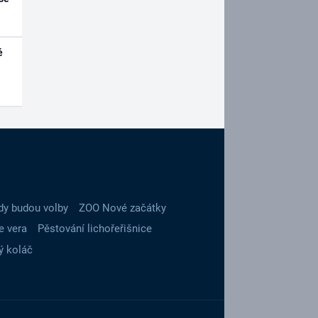
é
dy budou volby
ZOO Nové začátky
e vera
Pěstování lichořeřišnice
ý koláč