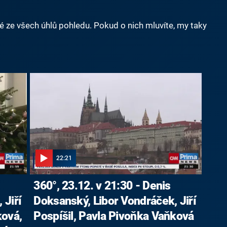
né ze všech úhlů pohledu. Pokud o nich mluvíte, my taky
22:21
360°, 23.12. v 21:30 - Denis
 Jiří
Doksanský, Libor Vondráček, Jiří
ková,
Pospíšil, Pavla Pivoňka Vaňková