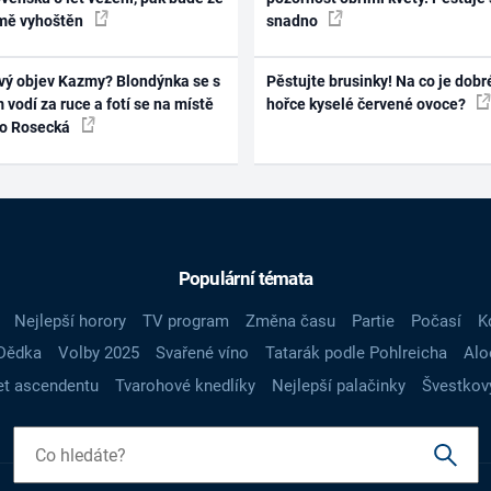
mě vyhoštěn
snadno
vý objev Kazmy? Blondýnka se s
Pěstujte brusinky! Na co je dobr
 vodí za ruce a fotí se na místě
hořce kyselé červené ovoce?
ko Rosecká
Populární témata
Nejlepší horory
TV program
Změna času
Partie
Počasí
K
Dědka
Volby 2025
Svařené víno
Tatarák podle Pohlreicha
Alo
t ascendentu
Tvarohové knedlíky
Nejlepší palačinky
Švestkov