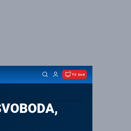
TV živě
 SVOBODA,