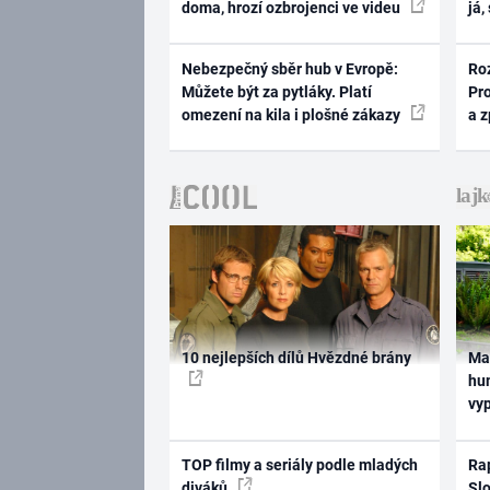
doma, hrozí ozbrojenci ve videu
já,
Nebezpečný sběr hub v Evropě:
Ro
Můžete být za pytláky. Platí
Pr
omezení na kila i plošné zákazy
a 
10 nejlepších dílů Hvězdné brány
Ma
hum
vy
TOP filmy a seriály podle mladých
Rap
diváků
Slo