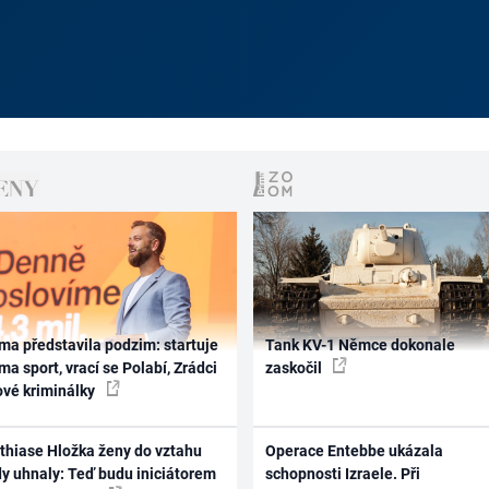
ma představila podzim: startuje
Tank KV-1 Němce dokonale
ma sport, vrací se Polabí, Zrádci
zaskočil
ové kriminálky
thiase Hložka ženy do vztahu
Operace Entebbe ukázala
dy uhnaly: Teď budu iniciátorem
schopnosti Izraele. Při