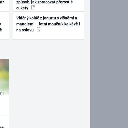
atr
způsob, jak zpracovat přerostlé
cukety
Vláčný koláč z jogurtu s višněmi a
o
mandlemi – letní moučník ke kávě i
ně
na oslavu
h!
se