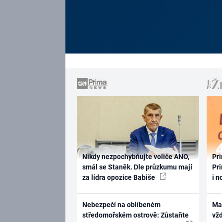
Nikdy nezpochybňujte voliče ANO,
Pri
smál se Staněk. Dle průzkumu mají
Pri
za lídra opozice Babiše
i n
Nebezpečí na oblíbeném
Ma
středomořském ostrově: Zůstaňte
vž