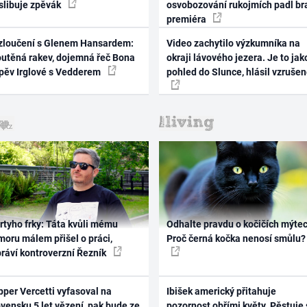
 slibuje zpěvák
osvobozování rukojmích padl br
premiéra
zloučení s Glenem Hansardem:
Video zachytilo výzkumníka na
outěná rakev, dojemná řeč Bona
okraji lávového jezera. Je to jak
zpěv Irglové s Vedderem
pohled do Slunce, hlásil vzruše
rtyho frky: Táta kvůli mému
Odhalte pravdu o kočičích mýtec
oru málem přišel o práci,
Proč černá kočka nenosí smůlu?
práví kontroverzní Řezník
per Vercetti vyfasoval na
Ibišek americký přitahuje
vensku 5 let vězení, pak bude ze
pozornost obřími květy. Pěstuje 