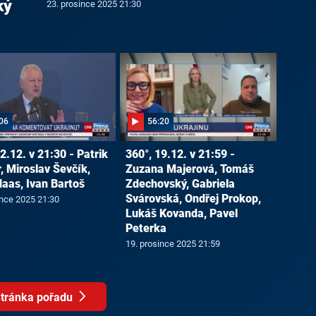
ký
23. prosince 2025 21:30
06
56:20
2.12. v 21:30 - Patrik
360°, 19.12. v 21:59 -
, Miroslav Ševčík,
Zuzana Majerová, Tomáš
Haas, Ivan Bartoš
Zdechovský, Gabriela
Svárovská, Ondřej Prokop,
ince 2025 21:30
Lukáš Kovanda, Pavel
Peterka
19. prosince 2025 21:59
tránka pořadu