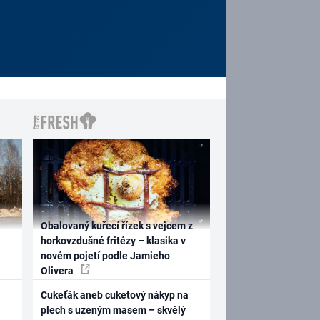
Obalovaný kuřecí řízek s vejcem z
horkovzdušné fritézy – klasika v
novém pojetí podle Jamieho
Olivera
Cukeťák aneb cuketový nákyp na
plech s uzeným masem – skvělý