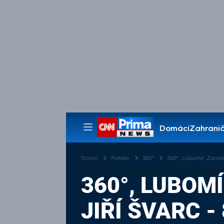
Domácí
Zahranič
Pořady
Domů
Pořady
360°
360°, Lubomír Zaorále
360°, LUBOM
JIŘÍ ŠVARC - 