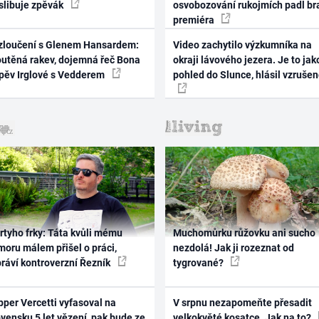
 slibuje zpěvák
osvobozování rukojmích padl br
premiéra
zloučení s Glenem Hansardem:
Video zachytilo výzkumníka na
outěná rakev, dojemná řeč Bona
okraji lávového jezera. Je to jak
zpěv Irglové s Vedderem
pohled do Slunce, hlásil vzruše
rtyho frky: Táta kvůli mému
Muchomůrku růžovku ani sucho
oru málem přišel o práci,
nezdolá! Jak ji rozeznat od
práví kontroverzní Řezník
tygrované?
per Vercetti vyfasoval na
V srpnu nezapomeňte přesadit
vensku 5 let vězení, pak bude ze
velkokvěté kosatce. Jak na to?