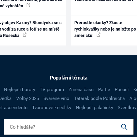
mě vyhoštěn
vý objev Kazmy? Blondýnka se s
Přerostlé okurky? Zkuste
 vodí za ruce a fotí se na místě
rychlokvašky nebo je naložte po
ko Rosecká
americku!
Populární témata
Nejlepší horory
TV program
Změna času
Partie
Počasí
K
Dědka
Volby 2025
Svařené víno
Tatarák podle Pohlreicha
Alo
t ascendentu
Tvarohové knedlíky
Nejlepší palačinky
Švestkov