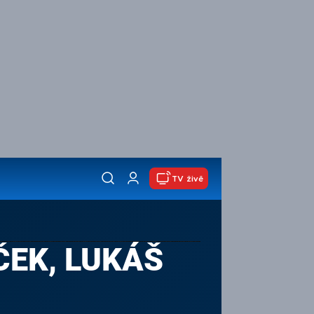
TV živě
ČEK, LUKÁŠ