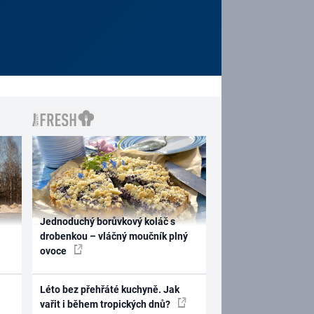
Jednoduchý borůvkový koláč s
drobenkou – vláčný moučník plný
ovoce
Léto bez přehřáté kuchyně. Jak
vařit i během tropických dnů?