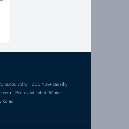
dy budou volby
ZOO Nové začátky
e vera
Pěstování lichořeřišnice
ý koláč