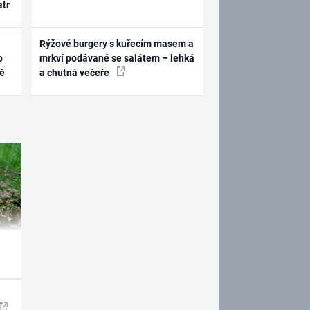
atr
Rýžové burgery s kuřecím masem a
o
mrkví podávané se salátem – lehká
ně
a chutná večeře