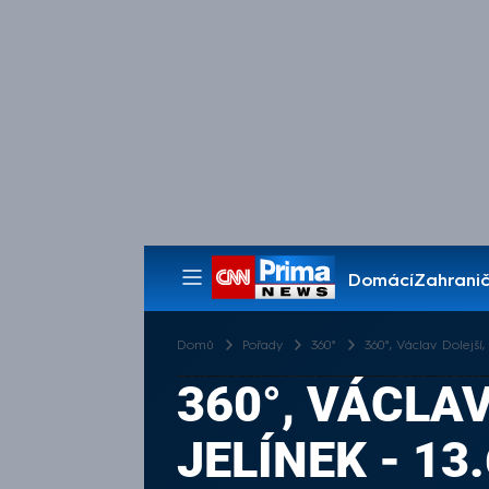
Domácí
Zahranič
Pořady
Domů
Pořady
360°
360°, Václav Dolejší,
360°, VÁCLA
JELÍNEK - 13.