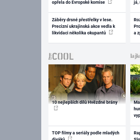
opřela do Evropské komise
já,
Záběry drsné přestřelky v lese.
Ro
Precizní ukrajinská akce vedla k
Pr
likvidaci několika okupantů
a 
10 nejlepších dílů Hvězdné brány
Ma
hum
vy
TOP filmy a seriály podle mladých
Rap
diváků
Slo