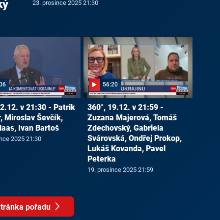
ký
23. prosince 2025 21:30
06
56:20
2.12. v 21:30 - Patrik
360°, 19.12. v 21:59 -
, Miroslav Ševčík,
Zuzana Majerová, Tomáš
Haas, Ivan Bartoš
Zdechovský, Gabriela
Svárovská, Ondřej Prokop,
ince 2025 21:30
Lukáš Kovanda, Pavel
Peterka
19. prosince 2025 21:59
tránka pořadu