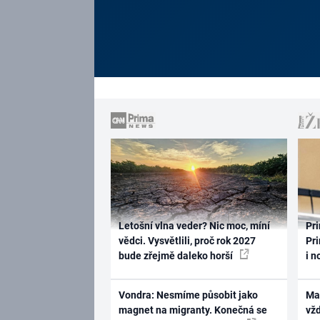
Letošní vlna veder? Nic moc, míní
Pri
vědci. Vysvětlili, proč rok 2027
Pri
bude zřejmě daleko horší
i n
Vondra: Nesmíme působit jako
Ma
magnet na migranty. Konečná se
vž