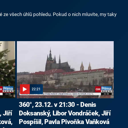
né ze všech úhlů pohledu. Pokud o nich mluvíte, my taky
22:21
360°, 23.12. v 21:30 - Denis
 Jiří
Doksanský, Libor Vondráček, Jiří
ková,
Pospíšil, Pavla Pivoňka Vaňková