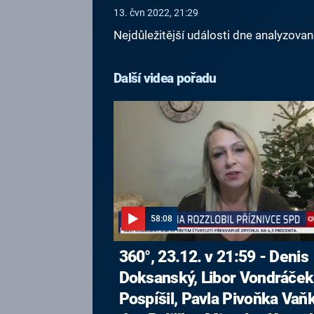
13. čvn 2022, 21:29
Nejdůležitější události dne analyzova
Další videa pořadu
58:08
360°, 23.12. v 21:59 - Denis
Doksanský, Libor Vondráček,
Pospíšil, Pavla Pivoňka Vaň