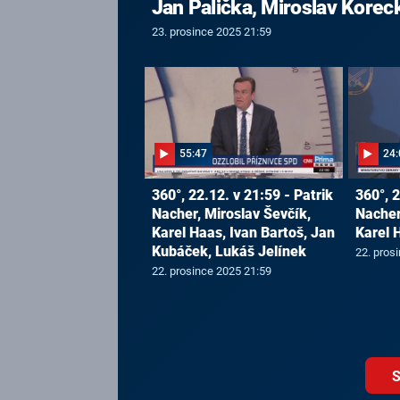
Jan Palička, Miroslav Korec
23. prosince 2025 21:59
55:47
24:
360°, 22.12. v 21:59 - Patrik
360°, 2
Nacher, Miroslav Ševčík,
Nacher
Karel Haas, Ivan Bartoš, Jan
Karel 
Kubáček, Lukáš Jelínek
22. pros
22. prosince 2025 21:59
S