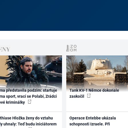
ma představila podzim: startuje
Tank KV-1 Němce dokonale
ma sport, vrací se Polabí, Zrádci
zaskočil
ové kriminálky
thiase Hložka ženy do vztahu
Operace Entebbe ukázala
dy uhnaly: Teď budu iniciátorem
schopnosti Izraele. Při