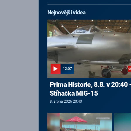
Nejnovější videa
12:07
Prima Historie, 8.8. v 20:40 
Stíhačka MiG-15
8. srpna 2026 20:40