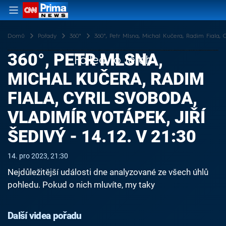
Domů
Pořady
360°
360°, Petr Mlsna, Michal Kučera, Radim Fiala, Cy
360°, PETR MLSNA,
Failed to fetch
MICHAL KUČERA, RADIM
FIALA, CYRIL SVOBODA,
VLADIMÍR VOTÁPEK, JIŘÍ
ŠEDIVÝ - 14.12. V 21:30
14. pro 2023, 21:30
Nejdůležitější události dne analyzované ze všech úhlů
pohledu. Pokud o nich mluvíte, my taky
Další videa pořadu