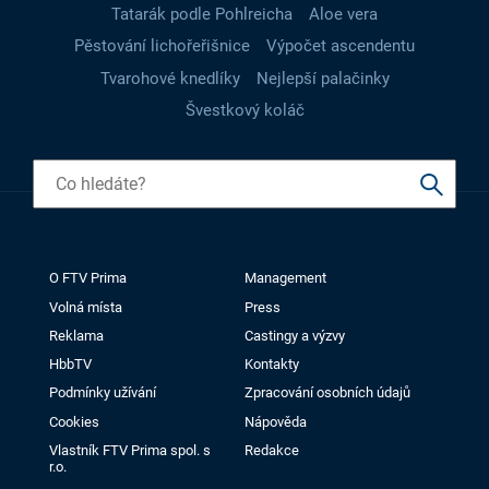
Tatarák podle Pohlreicha
Aloe vera
Pěstování lichořeřišnice
Výpočet ascendentu
Tvarohové knedlíky
Nejlepší palačinky
Švestkový koláč
O FTV Prima
Management
Volná místa
Press
Reklama
Castingy a výzvy
HbbTV
Kontakty
Podmínky užívání
Zpracování osobních údajů
Cookies
Nápověda
Vlastník FTV Prima spol. s
Redakce
r.o.