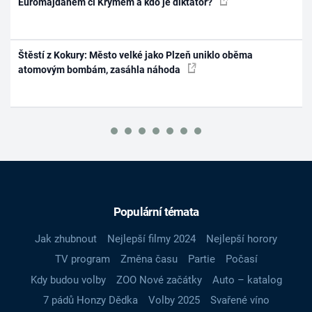
Euromajdanem či Krymem a kdo je diktátor?
Štěstí z Kokury: Město velké jako Plzeň uniklo oběma
atomovým bombám, zasáhla náhoda
Populární témata
Jak zhubnout
Nejlepší filmy 2024
Nejlepší horory
TV program
Změna času
Partie
Počasí
Kdy budou volby
ZOO Nové začátky
Auto – katalog
7 pádů Honzy Dědka
Volby 2025
Svařené víno