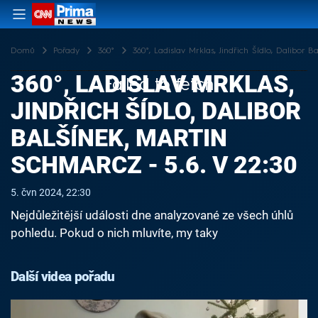
Domů
Pořady
360°
360°, Ladislav Mrklas, Jindřich Šídlo, Dalibor B
360°, LADISLAV MRKLAS,
Failed to fetch
JINDŘICH ŠÍDLO, DALIBOR
BALŠÍNEK, MARTIN
SCHMARCZ - 5.6. V 22:30
5. čvn 2024, 22:30
Nejdůležitější události dne analyzované ze všech úhlů
pohledu. Pokud o nich mluvíte, my taky
Další videa pořadu