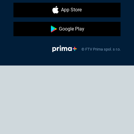
App Store
Google Play
© FTV Prima spol. s r.o.