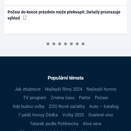
Počasí do konce prázdnin může překvapit. Detaily prozrazuje
výhled
Populární témata
Jak zhubnout
Nejlepší filmy 2024
Nejlepší horory
TV program
Změna času
Partie
Počasí
Kdy budou volby
ZOO Nové začátky
Auto – katalog
7 pádů Honzy Dědka
Volby 2025
Svařené víno
Tatarák podle Pohlreicha
Aloe vera