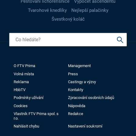
Pěstování lichořeřišnice
Výpočet ascendentu
Tvarohové knedlíky
Nejlepší palačinky
Švestkový koláč
O FTV Prima
Management
Volná místa
Press
Reklama
Castingy a výzvy
HbbTV
Kontakty
Podmínky užívání
Zpracování osobních údajů
Cookies
Nápověda
Vlastník FTV Prima spol. s
Redakce
r.o.
Nahlásit chybu
Nastavení soukromí