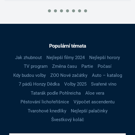
Populární témata
Jak zhubnout
Nejlepší filmy 2024
Nejlepší horory
TV program
Změna času
Partie
Počasí
Kdy budou volby
ZOO Nové začátky
Auto – katalog
7 pádů Honzy Dědka
Volby 2025
Svařené víno
Tatarák podle Pohlreicha
Aloe vera
Pěstování lichořeřišnice
Výpočet ascendentu
Tvarohové knedlíky
Nejlepší palačinky
Švestkový koláč