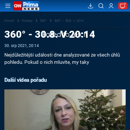
Domů
Pořady
360°
360° - 30.8. v 20:14
360° - 30.8. V 20:14
Failed to fetch
30. srp 2021, 20:14
Nejdůležitější události dne analyzované ze všech úhlů
pohledu. Pokud o nich mluvíte, my taky
Další videa pořadu