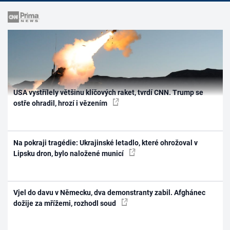
USA vystřílely většinu klíčových raket, tvrdí CNN. Trump se
ostře ohradil, hrozí i vězením
Na pokraji tragédie: Ukrajinské letadlo, které ohrožoval v
Lipsku dron, bylo naložené municí
Vjel do davu v Německu, dva demonstranty zabil. Afghánec
dožije za mřížemi, rozhodl soud