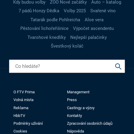
Kdy budou volby
ZOO Nové začátky
Auto – katalog
7 pádů Honzy Dědka
Volby 2025
Svařené víno
Tatarák podle Pohlreicha
Aloe vera
Pěstování lichořeřišnice
Výpočet ascendentu
Tvarohové knedlíky
Nejlepší palačinky
Švestkový koláč
O FTV Prima
Management
Volná místa
Press
Reklama
Castingy a výzvy
HbbTV
Kontakty
Podmínky užívání
Zpracování osobních údajů
Cookies
Nápověda