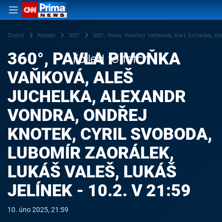
Domů
Pořady
360°
360°, Pavla Pivoňka Vaňková, Aleš Juchelka, Al
360°, PAVLA PIVOŇKA
Failed to fetch
VAŇKOVÁ, ALEŠ
JUCHELKA, ALEXANDR
VONDRA, ONDŘEJ
KNOTEK, CYRIL SVOBODA,
LUBOMÍR ZAORÁLEK,
LUKÁŠ VALEŠ, LUKÁŠ
JELÍNEK - 10.2. V 21:59
10. úno 2025, 21:59