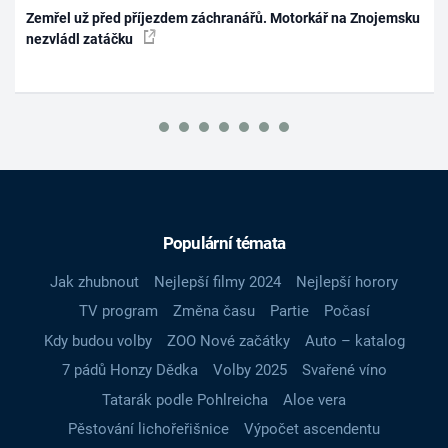
Zemřel už před příjezdem záchranářů. Motorkář na Znojemsku
nezvládl zatáčku
Populární témata
Jak zhubnout
Nejlepší filmy 2024
Nejlepší horory
TV program
Změna času
Partie
Počasí
Kdy budou volby
ZOO Nové začátky
Auto – katalog
7 pádů Honzy Dědka
Volby 2025
Svařené víno
Tatarák podle Pohlreicha
Aloe vera
Pěstování lichořeřišnice
Výpočet ascendentu