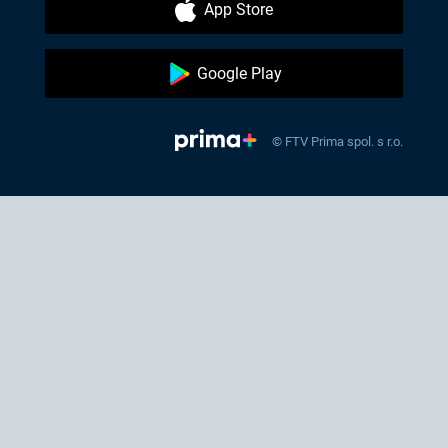
App Store
Google Play
© FTV Prima spol. s r.o.