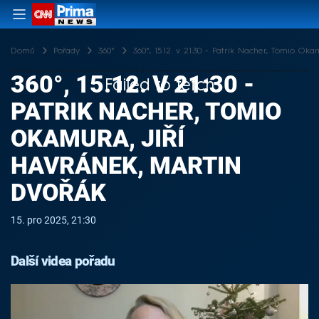
Domů
Pořady
360°
360°, 15.12. v 21:30 - Patrik Nacher, Tomio Oka
360°, 15.12. V 21:30 -
Failed to fetch
PATRIK NACHER, TOMIO
OKAMURA, JIŘÍ
HAVRÁNEK, MARTIN
DVOŘÁK
15. pro 2025, 21:30
Další videa pořadu