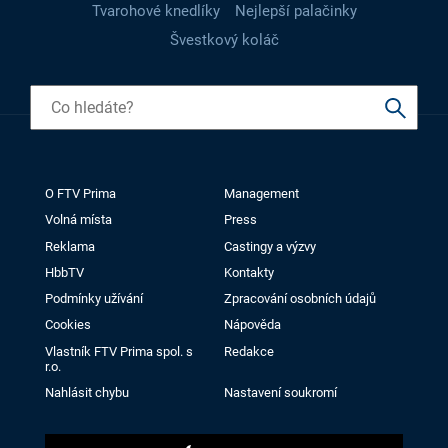
Tvarohové knedlíky
Nejlepší palačinky
Švestkový koláč
O FTV Prima
Management
Volná místa
Press
Reklama
Castingy a výzvy
HbbTV
Kontakty
Podmínky užívání
Zpracování osobních údajů
Cookies
Nápověda
Vlastník FTV Prima spol. s
Redakce
r.o.
Nahlásit chybu
Nastavení soukromí