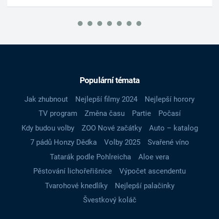
Populární témata
Jak zhubnout
Nejlepší filmy 2024
Nejlepší horory
TV program
Změna času
Partie
Počasí
Kdy budou volby
ZOO Nové začátky
Auto – katalog
7 pádů Honzy Dědka
Volby 2025
Svařené víno
Tatarák podle Pohlreicha
Aloe vera
Pěstování lichořeřišnice
Výpočet ascendentu
Tvarohové knedlíky
Nejlepší palačinky
Švestkový koláč