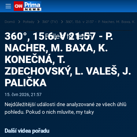
Domů
Pořady
360° (TV)
360°, 15.6. v 21:57 - P. Nacher, M. Baxa, K.
360°, 15.6. V 21:57 - P.
Failed to fetch
NACHER, M. BAXA, K.
KONEČNÁ, T.
ZDECHOVSKÝ, L. VALEŠ, J.
PALIČKA
15. čvn 2026, 21:57
Nejdůležitější události dne analyzované ze všech úhlů
pohledu. Pokud o nich mluvíte, my taky
Další videa pořadu