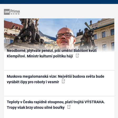
Neodborné, plýtváte penězi, píší umělci Babišovi kvůli
Klempířovi. Ministr kulturní politiku hájí
Muskova megalomanská vize: Největší budova světa bude
vyrábět čipy pro roboty i vesmír
Teploty v Česku rapidně stoupnou, platí trojitá VÝSTRAHA.
Tropy však brzy utnou silné bouřky