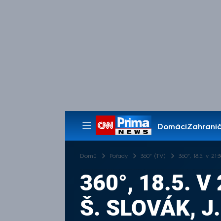
Domácí
Zahranič
Pořady
Domů
Pořady
360° (TV)
360°, 18.5. v 21
360°, 18.5. 
Š. SLOVÁK, 