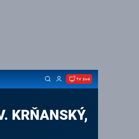
TV živě
 V. KRŇANSKÝ,