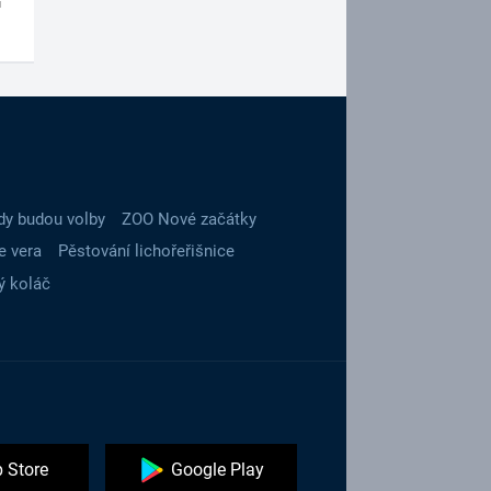
dy budou volby
ZOO Nové začátky
e vera
Pěstování lichořeřišnice
ý koláč
 Store
Google Play