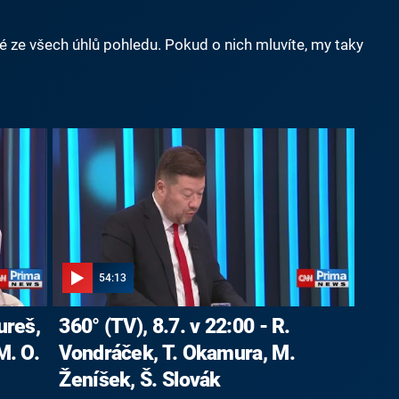
né ze všech úhlů pohledu. Pokud o nich mluvíte, my taky
54:13
ureš,
360° (TV), 8.7. v 22:00 - R.
M. O.
Vondráček, T. Okamura, M.
Ženíšek, Š. Slovák