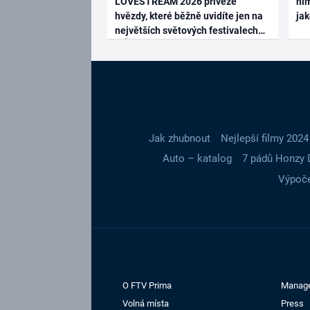
LOVESTREAM 2026 přiveze
ním
hvězdy, které běžně uvidíte jen na
ja
největších světových festivalech
Jak zhubnout
Nejlepší filmy 2024
Auto – katalog
7 pádů Honzy 
Výpoče
O FTV Prima
Manag
Volná místa
Press