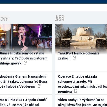
thiase Hložka ženy do vztahu
Tank KV-1 Němce dokonale
dy uhnaly: Teď budu iniciátorem
zaskočil
 slibuje zpěvák
zloučení s Glenem Hansardem:
Operace Entebbe ukázala
outěná rakev, dojemná řeč Bona
schopnosti Izraele. Při
zpěv Irglové s Vedderem
osvobozování rukojmích padl br
premiéra
ta a Jirka z AYTO spolu zkouší
Video zachytilo výzkumníka na
let. Válise mrzí, že ukázal
okraji lávového jezera. Je to jak