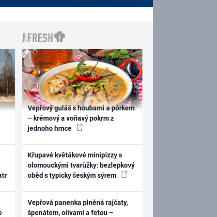
Vepřový guláš s houbami a pórkem
– krémový a voňavý pokrm z
jednoho hrnce
Křupavé květákové minipizzy s
olomouckými tvarůžky: bezlepkový
atr
oběd s typicky českým sýrem
Vepřová panenka plněná rajčaty,
o
špenátem, olivami a fetou –