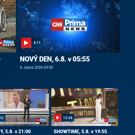
4:11
-
NOVÝ DEN, 6.8. v 05:55
6. srpna 2026 05:55
02
12:34
, 5.8. v 21:00
SHOWTIME, 5.8. v 19:55