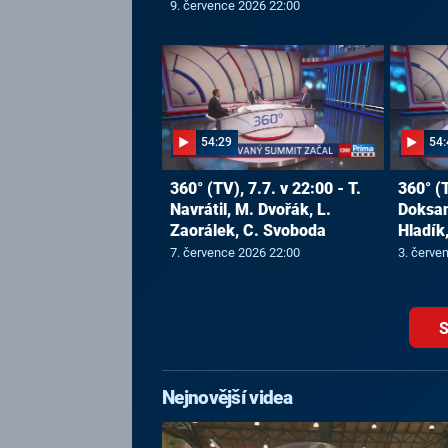
9. července 2026 22:00
54:29
54:
360° (TV), 7.7. v 22:00 - T.
360° (T
Navrátil, M. Dvořák, L.
Doksans
Zaorálek, C. Svoboda
Hladík,
7. července 2026 22:00
3. červe
S
Nejnovější videa