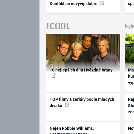
Konflikt se nevyvíjí dobře
šp
10 nejlepších dílů Hvězdné brány
Ma
hum
vy
TOP filmy a seriály podle mladých
Rap
diváků
Slo
ze
Nejen Robbie Williams.
No