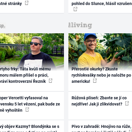
atné stránky
pohled do Slunce, hlásil vzruše
rtyho frky: Táta kvůli mému
Přerostlé okurky? Zkuste
oru málem přišel o práci,
rychlokvašky nebo je naložte po
práví kontroverzní Řezník
americku!
per Vercetti vyfasoval na
Růžová plíseň: Zbavte se jí co
vensku 5 let vězení, pak bude ze
nejdříve! Jak ji zlikvidovat?
mě vyhoštěn
vý objev Kazmy? Blondýnka se s
Pivo v zahradě: Hnojivo na růže,