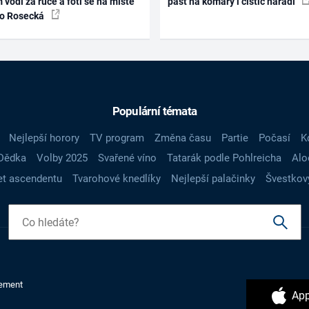
 vodí za ruce a fotí se na místě
past na komáry i čistič nářadí
ko Rosecká
Populární témata
Nejlepší horory
TV program
Změna času
Partie
Počasí
K
Dědka
Volby 2025
Svařené víno
Tatarák podle Pohlreicha
Alo
t ascendentu
Tvarohové knedlíky
Nejlepší palačinky
Švestkov
ement
App