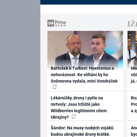
Bartošek k Turkovi: Hyenismus a
Ma
nehoráznost. Ke stíhání by ho
vž
Sněmovna vydala, míní Vondráček
já,
Lékárničky, drony i pytle na
Ro
mrtvoly: Jsou tržiště jako
Pr
Wildberries legitimním cílem
a 
Ukrajiny?
Šándor: Na masy ruských vojáků
Ane
budou ukrajinské drony krátké.
byd