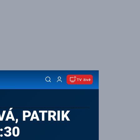
TV živě
VÁ, PATRIK
:30