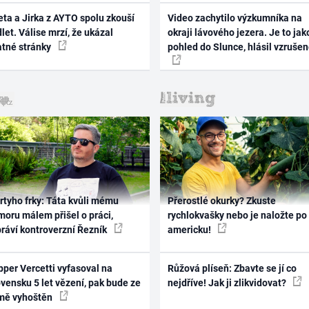
ta a Jirka z AYTO spolu zkouší
Video zachytilo výzkumníka na
let. Válise mrzí, že ukázal
okraji lávového jezera. Je to jak
atné stránky
pohled do Slunce, hlásil vzruše
rtyho frky: Táta kvůli mému
Přerostlé okurky? Zkuste
oru málem přišel o práci,
rychlokvašky nebo je naložte po
práví kontroverzní Řezník
americku!
per Vercetti vyfasoval na
Růžová plíseň: Zbavte se jí co
vensku 5 let vězení, pak bude ze
nejdříve! Jak ji zlikvidovat?
mě vyhoštěn