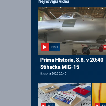
Nejnovější videa
12:07
Prima Historie, 8.8. v 20:40 
Stíhačka MiG-15
8. srpna 2026 20:40
4:10
43: