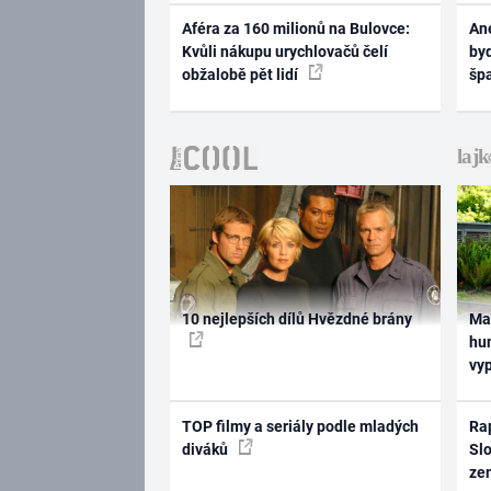
Aféra za 160 milionů na Bulovce:
Ane
Kvůli nákupu urychlovačů čelí
byd
obžalobě pět lidí
šp
10 nejlepších dílů Hvězdné brány
Ma
hum
vy
TOP filmy a seriály podle mladých
Rap
diváků
Slo
ze