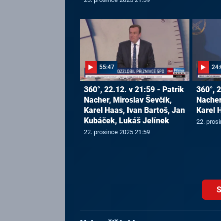
55:47
24:
360°, 22.12. v 21:59 - Patrik
360°, 2
Nacher, Miroslav Ševčík,
Nacher
Karel Haas, Ivan Bartoš, Jan
Karel 
Kubáček, Lukáš Jelínek
22. pros
22. prosince 2025 21:59
S