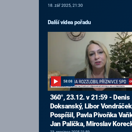
18. zář 2025, 21:30
Další videa pořadu
58:08
360°, 23.12. v 21:59 - Denis
Doksanský, Libor Vondráček,
Pospíšil, Pavla Pivoňka Vaň
Jan Palička, Miroslav Korec
23. prosince 2025 21:59