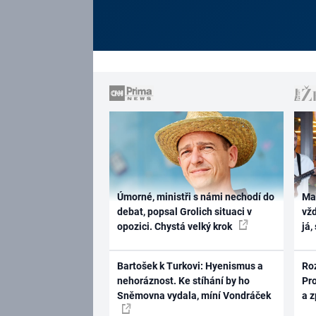
Úmorné, ministři s námi nechodí do
Ma
debat, popsal Grolich situaci v
vž
opozici. Chystá velký krok
já,
Bartošek k Turkovi: Hyenismus a
Ro
nehoráznost. Ke stíhání by ho
Pr
Sněmovna vydala, míní Vondráček
a 