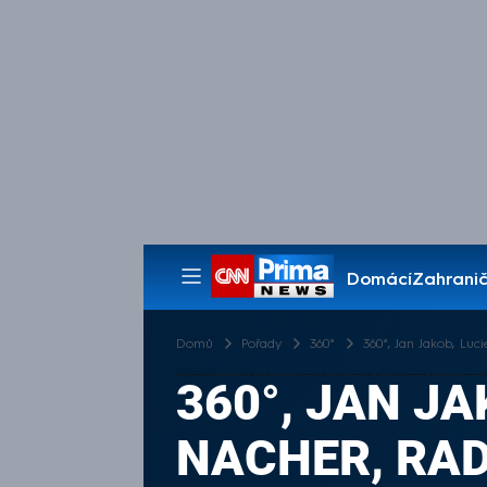
Domácí
Zahranič
Pořady
Domů
Pořady
360°
360°, Jan Jakob, Luci
360°, JAN J
NACHER, RADI