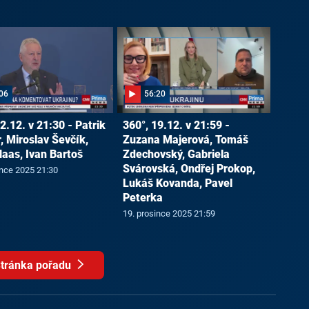
06
56:20
2.12. v 21:30 - Patrik
360°, 19.12. v 21:59 -
, Miroslav Ševčík,
Zuzana Majerová, Tomáš
Haas, Ivan Bartoš
Zdechovský, Gabriela
Svárovská, Ondřej Prokop,
ince 2025 21:30
Lukáš Kovanda, Pavel
Peterka
19. prosince 2025 21:59
tránka pořadu