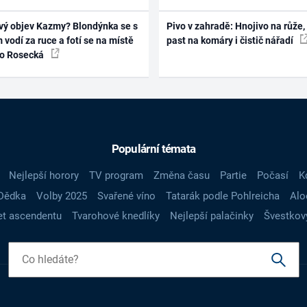
vý objev Kazmy? Blondýnka se s
Pivo v zahradě: Hnojivo na růže,
 vodí za ruce a fotí se na místě
past na komáry i čistič nářadí
ko Rosecká
Populární témata
Nejlepší horory
TV program
Změna času
Partie
Počasí
K
Dědka
Volby 2025
Svařené víno
Tatarák podle Pohlreicha
Alo
t ascendentu
Tvarohové knedlíky
Nejlepší palačinky
Švestkov