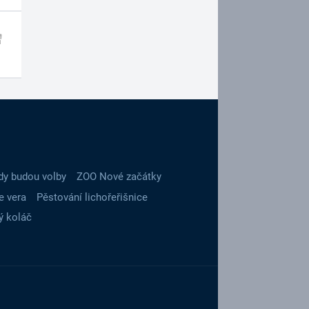
dy budou volby
ZOO Nové začátky
e vera
Pěstování lichořeřišnice
ý koláč