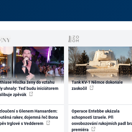
thiase Hložka ženy do vztahu
Tank KV-1 Němce dokonale
dy uhnaly: Teď budu iniciátorem
zaskočil
 slibuje zpěvák
zloučení s Glenem Hansardem:
Operace Entebbe ukázala
outěná rakev, dojemná řeč Bona
schopnosti Izraele. Při
zpěv Irglové s Vedderem
osvobozování rukojmích padl br
premiéra