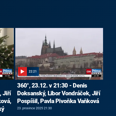
22:21
360°, 23.12. v 21:30 - Denis
 Jiří
Doksanský, Libor Vondráček, Jiří
ková,
Pospíšil, Pavla Pivoňka Vaňková
ký
23. prosince 2025 21:30