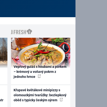
Vepřový guláš s houbami a pórkem
– krémový a voňavý pokrm z
jednoho hrnce
Křupavé květákové minipizzy s
olomouckými tvarůžky: bezlepkový
atr
oběd s typicky českým sýrem