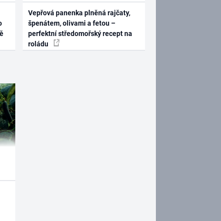
Vepřová panenka plněná rajčaty,
o
špenátem, olivami a fetou –
ně
perfektní středomořský recept na
roládu