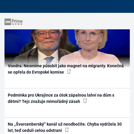
Vondra: Nesmíme působit jako magnet na migranty. Konečná
se opřela do Evropské komise
Podmínka pro Ukrajince za útok zápalnou lahví na dům s
dětmi? Tejc zvažuje mimořádný zásah
Na „Švarcenberský“ kanál už neodbočíte. Chyba vydržela 30
let, teď ceduli celou odstraní