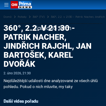
Domů
Pořady
360° (TV)
360°, 2.2. v 21:30 - Patrik Nacher, Jindřic
360°, 2.2. V 21:30 -
Failed to fetch
PATRIK NACHER,
JINDŘICH RAJCHL, JAN
BARTOŠEK, KAREL
DVOŘÁK
2. úno 2026, 21:30
Nejdůležitější události dne analyzované ze všech úhlů
pohledu. Pokud o nich mluvíte, my taky
Další videa pořadu