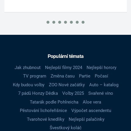
Populární témata
Jak zhubnout
Nejlepší filmy 2024
Nejlepší horory
TV program
Změna času
Partie
Počasí
Kdy budou volby
ZOO Nové začátky
Auto – katalog
7 pádů Honzy Dědka
Volby 2025
Svařené víno
Tatarák podle Pohlreicha
Aloe vera
Pěstování lichořeřišnice
Výpočet ascendentu
Tvarohové knedlíky
Nejlepší palačinky
Švestkový koláč