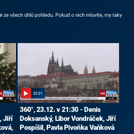
né ze všech úhlů pohledu. Pokud o nich mluvíte, my taky
22:21
360°, 23.12. v 21:30 - Denis
 Jiří
Doksanský, Libor Vondráček, Jiří
ková,
Pospíšil, Pavla Pivoňka Vaňková