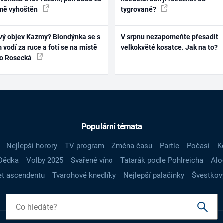
mě vyhoštěn
tygrované?
vý objev Kazmy? Blondýnka se s
V srpnu nezapomeňte přesadit
 vodí za ruce a fotí se na místě
velkokvěté kosatce. Jak na to?
ko Rosecká
Populární témata
Nejlepší horory
TV program
Změna času
Partie
Počasí
K
Dědka
Volby 2025
Svařené víno
Tatarák podle Pohlreicha
Alo
t ascendentu
Tvarohové knedlíky
Nejlepší palačinky
Švestkov