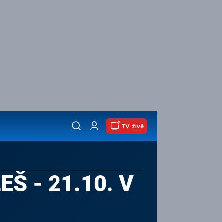
TV živě
Š - 21.10. V