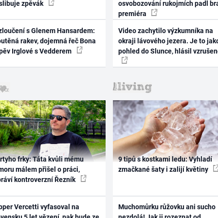
 slibuje zpěvák
osvobozování rukojmích padl br
premiéra
zloučení s Glenem Hansardem:
Video zachytilo výzkumníka na
outěná rakev, dojemná řeč Bona
okraji lávového jezera. Je to jak
zpěv Irglové s Vedderem
pohled do Slunce, hlásil vzruše
rtyho frky: Táta kvůli mému
9 tipů s kostkami ledu: Vyhladí
oru málem přišel o práci,
zmačkané šaty i zalijí květiny
práví kontroverzní Řezník
per Vercetti vyfasoval na
Muchomůrku růžovku ani sucho
vensku 5 let vězení, pak bude ze
nezdolá! Jak ji rozeznat od