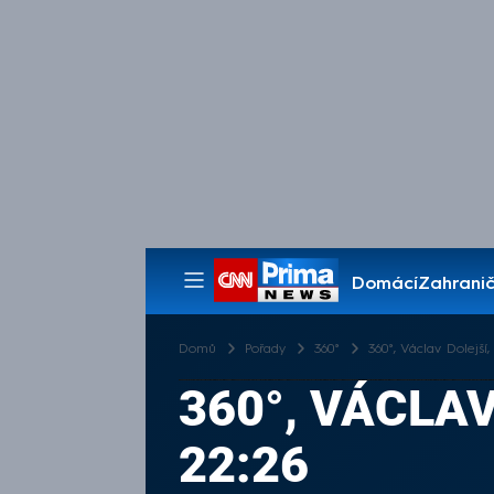
Domácí
Zahranič
Pořady
Domů
Pořady
360°
360°, Václav Dolejší,
360°, VÁCLAV
22:26