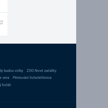
dy budou volby
ZOO Nové začátky
e vera
Pěstování lichořeřišnice
ý koláč