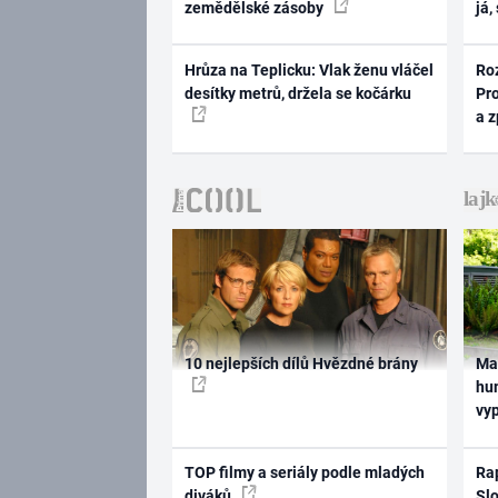
zemědělské zásoby
já,
Hrůza na Teplicku: Vlak ženu vláčel
Ro
desítky metrů, držela se kočárku
Pr
a 
10 nejlepších dílů Hvězdné brány
Ma
hum
vy
TOP filmy a seriály podle mladých
Rap
diváků
Slo