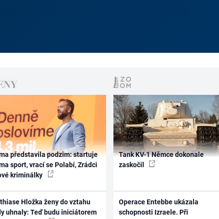
ma představila podzim: startuje
Tank KV-1 Němce dokonale
ma sport, vrací se Polabí, Zrádci
zaskočil
ové kriminálky
thiase Hložka ženy do vztahu
Operace Entebbe ukázala
dy uhnaly: Teď budu iniciátorem
schopnosti Izraele. Při