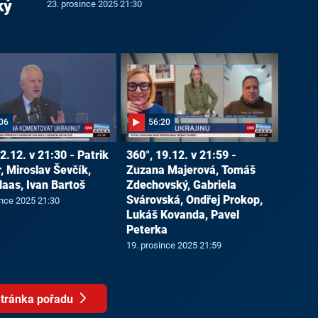
ký
23. prosince 2025 21:30
06
56:20
2.12. v 21:30 - Patrik
360°, 19.12. v 21:59 -
, Miroslav Ševčík,
Zuzana Majerová, Tomáš
Haas, Ivan Bartoš
Zdechovský, Gabriela
Svárovská, Ondřej Prokop,
ince 2025 21:30
Lukáš Kovanda, Pavel
Peterka
19. prosince 2025 21:59
tránka pořadu