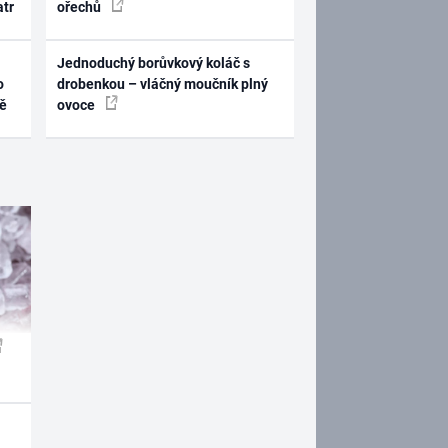
atr
ořechů
Jednoduchý borůvkový koláč s
o
drobenkou – vláčný moučník plný
ně
ovoce