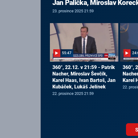
Jan Palička, Miroslav Korec
23. prosince 2025 21:59
55:47
24:
360°, 22.12. v 21:59 - Patrik
360°, 2
Nacher, Miroslav Ševčík,
Nacher
Karel Haas, Ivan Bartoš, Jan
Karel 
Kubáček, Lukáš Jelínek
22. pros
22. prosince 2025 21:59
S