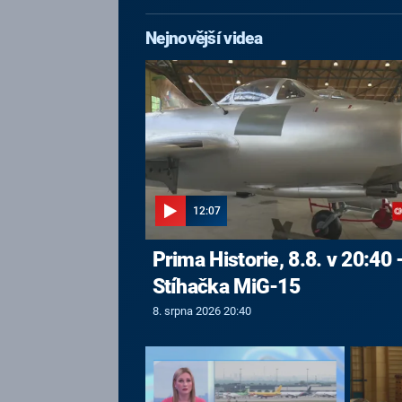
Nejnovější videa
12:07
Prima Historie, 8.8. v 20:40 
Stíhačka MiG-15
8. srpna 2026 20:40