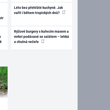
Léto bez přehřáté kuchyně. Jak
vařit i během tropických dnů?
atr
Rýžové burgery s kuřecím masem a
o
mrkví podávané se salátem – lehká
ně
a chutná večeře