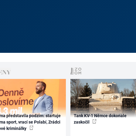
ma představila podzim: startuje
Tank KV-1 Němce dokonale
ma sport, vrací se Polabí, Zrádci
zaskočil
ové kriminálky