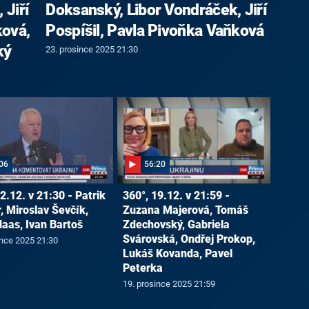
 Jiří
Doksanský, Libor Vondráček, Jiří
ková,
Pospíšil, Pavla Pivoňka Vaňková
ký
23. prosince 2025 21:30
06
56:20
2.12. v 21:30 - Patrik
360°, 19.12. v 21:59 -
, Miroslav Ševčík,
Zuzana Majerová, Tomáš
Haas, Ivan Bartoš
Zdechovský, Gabriela
Svárovská, Ondřej Prokop,
ince 2025 21:30
Lukáš Kovanda, Pavel
Peterka
19. prosince 2025 21:59