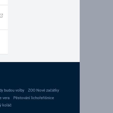
dy budou volby
ZOO Nové začátky
e vera
Pěstování lichořeřišnice
ý koláč