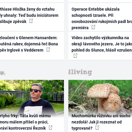
thiase Hložka ženy do vztahu
Operace Entebbe ukázala
dy uhnaly: Teď budu iniciátorem
schopnosti Izraele. Při
 slibuje zpěvák
osvobozování rukojmích padl br
premiéra
zloučení s Glenem Hansardem:
Video zachytilo výzkumníka na
outěná rakev, dojemná řeč Bona
okraji lávového jezera. Je to jak
zpěv Irglové s Vedderem
pohled do Slunce, hlásil vzruše
rtyho frky: Táta kvůli mému
Muchomůrku růžovku ani sucho
oru málem přišel o práci,
nezdolá! Jak ji rozeznat od
práví kontroverzní Řezník
tygrované?