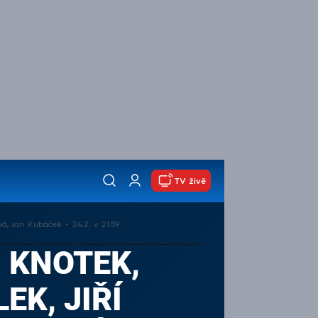
TV živě
á, Jan Kubáček - 24.2. v 21:59
 KNOTEK,
EK, JIŘÍ