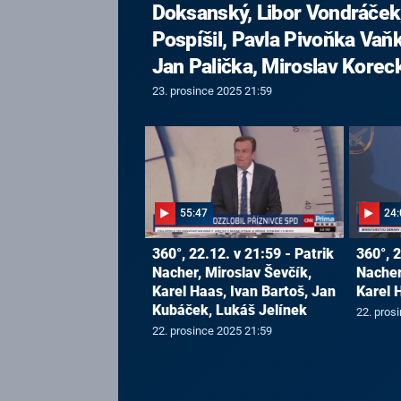
Doksanský, Libor Vondráček,
Pospíšil, Pavla Pivoňka Vaň
Jan Palička, Miroslav Korec
23. prosince 2025 21:59
55:47
24:
360°, 22.12. v 21:59 - Patrik
360°, 2
Nacher, Miroslav Ševčík,
Nacher
Karel Haas, Ivan Bartoš, Jan
Karel 
Kubáček, Lukáš Jelínek
22. pros
22. prosince 2025 21:59