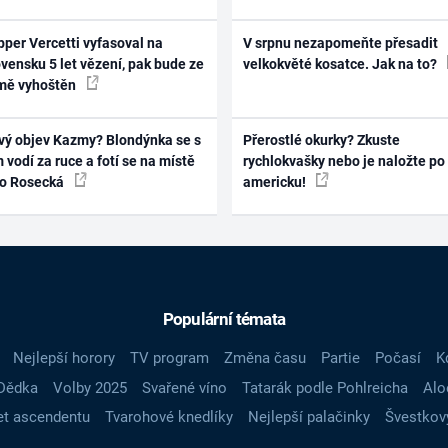
per Vercetti vyfasoval na
V srpnu nezapomeňte přesadit
vensku 5 let vězení, pak bude ze
velkokvěté kosatce. Jak na to?
mě vyhoštěn
vý objev Kazmy? Blondýnka se s
Přerostlé okurky? Zkuste
 vodí za ruce a fotí se na místě
rychlokvašky nebo je naložte po
ko Rosecká
americku!
Populární témata
Nejlepší horory
TV program
Změna času
Partie
Počasí
K
Dědka
Volby 2025
Svařené víno
Tatarák podle Pohlreicha
Alo
t ascendentu
Tvarohové knedlíky
Nejlepší palačinky
Švestkov