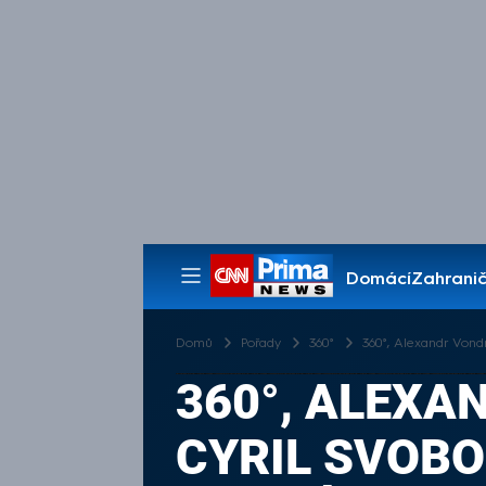
Domácí
Zahranič
Pořady
Domů
Pořady
360°
360°, Alexandr Vondr
360°, ALEXA
CYRIL SVOBO