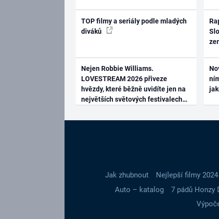
TOP filmy a seriály podle mladých
Rap
diváků
Slo
ze
Nejen Robbie Williams.
No
LOVESTREAM 2026 přiveze
ním
hvězdy, které běžně uvidíte jen na
ja
největších světových festivalech
Jak zhubnout
Nejlepší filmy 2024
Auto – katalog
7 pádů Honzy 
Výpoče