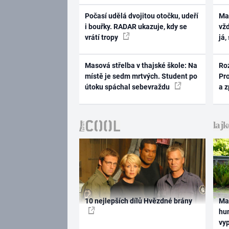
Počasí udělá dvojitou otočku, udeří
Ma
i bouřky. RADAR ukazuje, kdy se
vž
vrátí tropy
já,
Masová střelba v thajské škole: Na
Ro
místě je sedm mrtvých. Student po
Pr
útoku spáchal sebevraždu
a 
10 nejlepších dílů Hvězdné brány
Ma
hum
vy