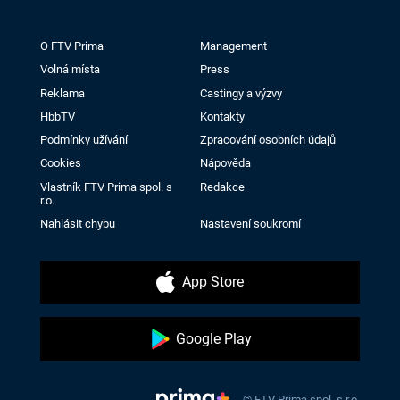
O FTV Prima
Management
Volná místa
Press
Reklama
Castingy a výzvy
HbbTV
Kontakty
Podmínky užívání
Zpracování osobních údajů
Cookies
Nápověda
Vlastník FTV Prima spol. s
Redakce
r.o.
Nahlásit chybu
Nastavení soukromí
App Store
Google Play
© FTV Prima spol. s r.o.