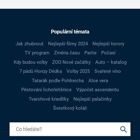
Populární témata
Jak zhubnout
Nejlepší filmy 2024
Nejlepší horory
TV program
Změna času
Partie
Počasí
Kdy budou volby
ZOO Nové začátky
Auto – katalog
7 pádů Honzy Dědka
Volby 2025
Svařené víno
Tatarák podle Pohlreicha
Aloe vera
Pěstování lichořeřišnice
Výpočet ascendentu
Tvarohové knedlíky
Nejlepší palačinky
Švestkový koláč