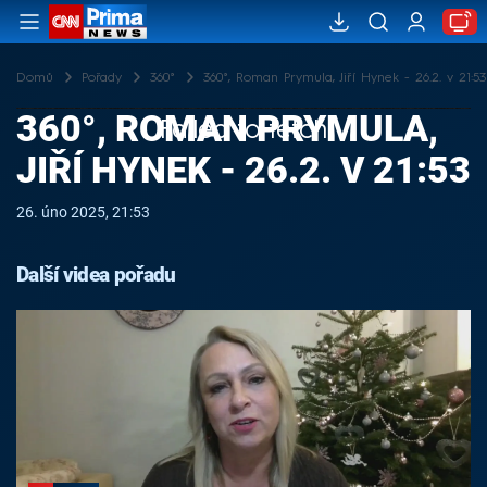
Domů
Pořady
360°
360°, Roman Prymula, Jiří Hynek - 26.2. v 21:53
360°, ROMAN PRYMULA,
Failed to fetch
JIŘÍ HYNEK - 26.2. V 21:53
26. úno 2025, 21:53
Další videa pořadu