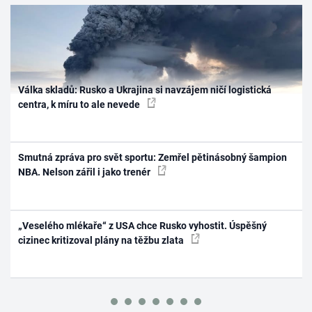
Válka skladů: Rusko a Ukrajina si navzájem ničí logistická
centra, k míru to ale nevede
Smutná zpráva pro svět sportu: Zemřel pětinásobný šampion
NBA. Nelson zářil i jako trenér
„Veselého mlékaře“ z USA chce Rusko vyhostit. Úspěšný
cizinec kritizoval plány na těžbu zlata