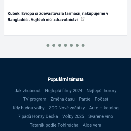
Kubek: Evropa si zdevastovala farmacii, nakupujeme v
Bangladéši. Vojtěch ničí zdravotnictví
Populární témata
Jak zhubnout
Nejlepší filmy 2024
Nejlepší horory
TV program
Změna času
Partie
Počasí
Kdy budou volby
ZOO Nové začátky
Auto – katalog
7 pádů Honzy Dědka
Volby 2025
Svařené víno
Tatarák podle Pohlreicha
Aloe vera