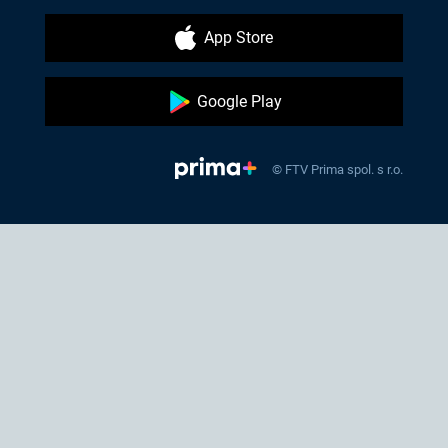
App Store
Google Play
© FTV Prima spol. s r.o.