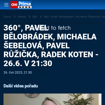
Domů
Pořady
360°
360°, Pavel Bělobrádek, Michaela Šebelová, Pav
360°, PAVEL
Failed to fetch
BĚLOBRÁDEK, MICHAELA
ŠEBELOVÁ, PAVEL
RŮŽIČKA, RADEK KOTEN -
26.6. V 21:30
26. čvn 2025, 21:30
Další videa pořadu