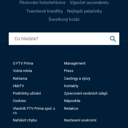
Pěstování lichořeřišnice
Výpočet ascendentu
Tvarohové knedlíky
Nejlepší palačinky
Švestkový koláč
O FTV Prima
Management
Volná místa
Press
Reklama
Castingy a výzvy
HbbTV
Kontakty
Podmínky užívání
Zpracování osobních údajů
Cookies
Nápověda
Vlastník FTV Prima spol. s
Redakce
r.o.
Nahlásit chybu
Nastavení soukromí