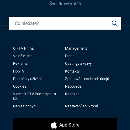
Švestkový koláč
O FTV Prima
Management
Volná místa
Press
Reklama
Castingy a výzvy
HbbTV
Kontakty
Podmínky užívání
Zpracování osobních údajů
Cookies
Nápověda
Vlastník FTV Prima spol. s
Redakce
r.o.
Nahlásit chybu
Nastavení soukromí
App Store