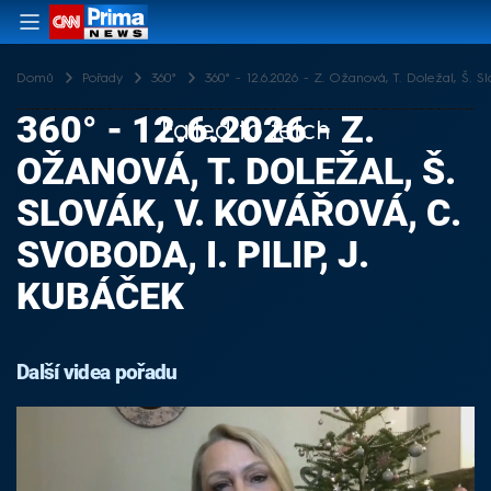
Domů
Pořady
360°
360° - 12.6.2026 - Z. Ožanová, T. Doležal, Š. Sl
360° - 12.6.2026 - Z.
Failed to fetch
OŽANOVÁ, T. DOLEŽAL, Š.
SLOVÁK, V. KOVÁŘOVÁ, C.
SVOBODA, I. PILIP, J.
KUBÁČEK
Další videa pořadu