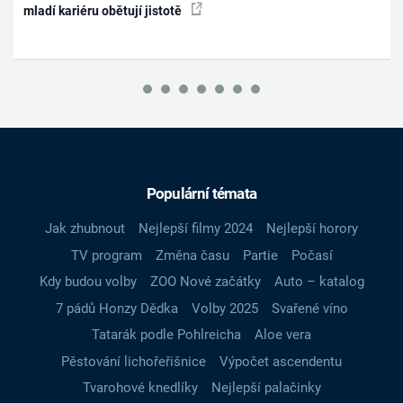
mladí kariéru obětují jistotě
Populární témata
Jak zhubnout
Nejlepší filmy 2024
Nejlepší horory
TV program
Změna času
Partie
Počasí
Kdy budou volby
ZOO Nové začátky
Auto – katalog
7 pádů Honzy Dědka
Volby 2025
Svařené víno
Tatarák podle Pohlreicha
Aloe vera
Pěstování lichořeřišnice
Výpočet ascendentu
Tvarohové knedlíky
Nejlepší palačinky