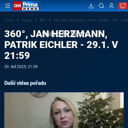
Domů
Pořady
360°
360°, Jan Herzmann, Patrik Eichler - 29.1. v 21:
360°, JAN HERZMANN,
Failed to fetch
PATRIK EICHLER - 29.1. V
21:59
29. led 2025, 21:59
Další videa pořadu