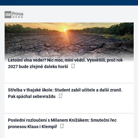
Letošní vlna veder? Nic moc, míní vědci. Vysvětlili, proč rok
2027 bude zřejmě daleko horší
Střelba v thajské škole: Student zabil učitele a další zranil.
Pak spáchal sebevraždu
Poslední rozloučení s Milanem Knížákem: Smuteční řec
pronesou Klaus i Klempíř