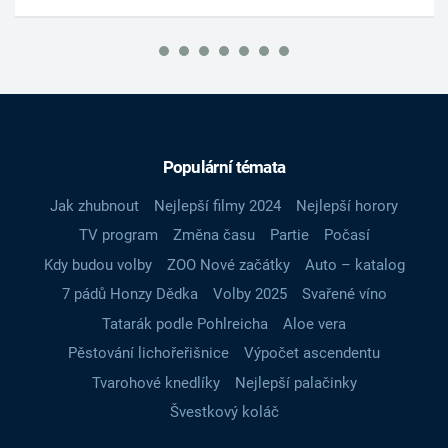
Populární témata
Jak zhubnout
Nejlepší filmy 2024
Nejlepší horory
TV program
Změna času
Partie
Počasí
Kdy budou volby
ZOO Nové začátky
Auto – katalog
7 pádů Honzy Dědka
Volby 2025
Svařené víno
Tatarák podle Pohlreicha
Aloe vera
Pěstování lichořeřišnice
Výpočet ascendentu
Tvarohové knedlíky
Nejlepší palačinky
Švestkový koláč