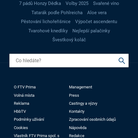
7 pádů Honzy Dědka
Volby 2025
Svařené víno
Tatarák podle Pohlreicha
Aloe vera
Pěstování lichořeřišnice
Výpočet ascendentu
Tvarohové knedlíky
Nejlepší palačinky
Švestkový koláč
O FTV Prima
Management
Volná místa
Press
Reklama
Castingy a výzvy
HbbTV
Kontakty
Podmínky užívání
Zpracování osobních údajů
Cookies
Nápověda
Vlastník FTV Prima spol. s
Redakce