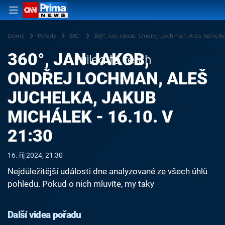
Domů
Pořady
360°
360°, Jan Jakob, Ondřej Lochman, Aleš Juchelka,
360°, JAN JAKOB,
Failed to fetch
ONDŘEJ LOCHMAN, ALEŠ
JUCHELKA, JAKUB
MICHÁLEK - 16.10. V
21:30
16. říj 2024, 21:30
Nejdůležitější události dne analyzované ze všech úhlů
pohledu. Pokud o nich mluvíte, my taky
Další videa pořadu