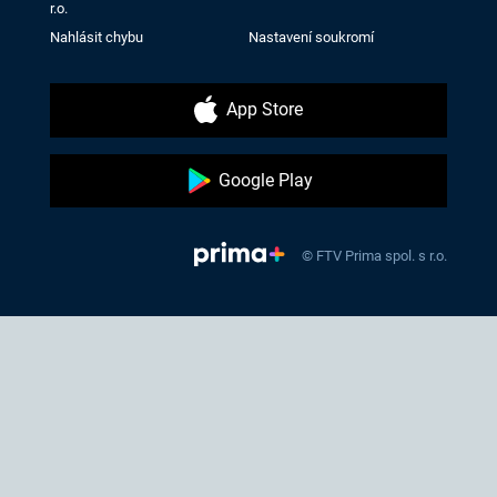
r.o.
Nahlásit chybu
Nastavení soukromí
App Store
Google Play
© FTV Prima spol. s r.o.