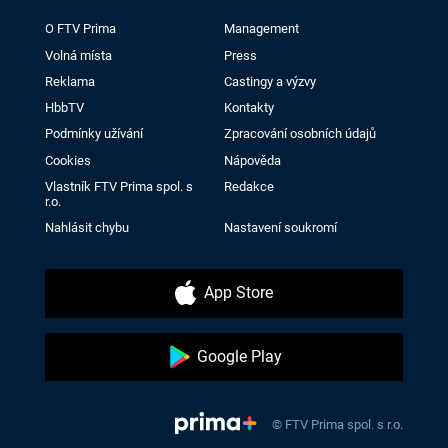
O FTV Prima
Management
Volná místa
Press
Reklama
Castingy a výzvy
HbbTV
Kontakty
Podmínky užívání
Zpracování osobních údajů
Cookies
Nápověda
Vlastník FTV Prima spol. s
Redakce
r.o.
Nahlásit chybu
Nastavení soukromí
App Store
Google Play
© FTV Prima spol. s r.o.