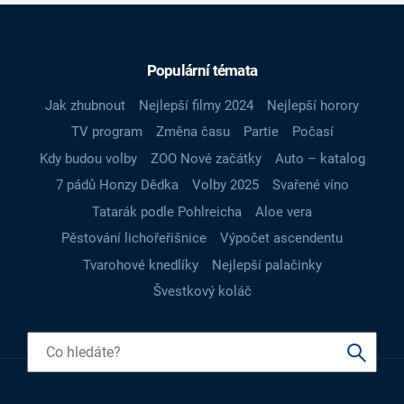
Populární témata
Jak zhubnout
Nejlepší filmy 2024
Nejlepší horory
TV program
Změna času
Partie
Počasí
Kdy budou volby
ZOO Nové začátky
Auto – katalog
7 pádů Honzy Dědka
Volby 2025
Svařené víno
Tatarák podle Pohlreicha
Aloe vera
Pěstování lichořeřišnice
Výpočet ascendentu
Tvarohové knedlíky
Nejlepší palačinky
Švestkový koláč