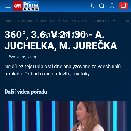
Domů
Pořady
360° (TV)
360°, 3.6. v 21:30 - A. Juchelka, M. Jurečka
360°, 3.6. V 21:30 - A.
Failed to fetch
JUCHELKA, M. JUREČKA
3. čvn 2026, 21:30
Nejdůležitější události dne analyzované ze všech úhlů
pohledu. Pokud o nich mluvíte, my taky
Další videa pořadu