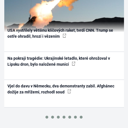
USA vystřílely většinu klíčových raket, tvrdí CNN. Trump se
ostře ohradil, hrozí i vězením
Na pokraji tragédie: Ukrajinské letadlo, které ohrožoval v
Lipsku dron, bylo naložené municí
Vjel do davu v Německu, dva demonstranty zabil. Afghánec
dožije za mřížemi, rozhodl soud