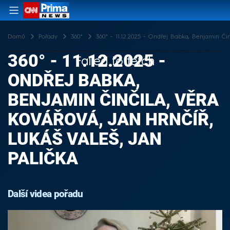
Domů
Pořady
360°
360° - 11.12.2025 - Ondřej Babka, Benjamin Činč
360° - 11.12.2025 -
Failed to fetch
ONDŘEJ BABKA,
BENJAMIN ČINČILA, VĚRA
KOVÁŘOVÁ, JAN HRNČÍŘ,
LUKÁŠ VALEŠ, JAN
PALIČKA
Další videa pořadu