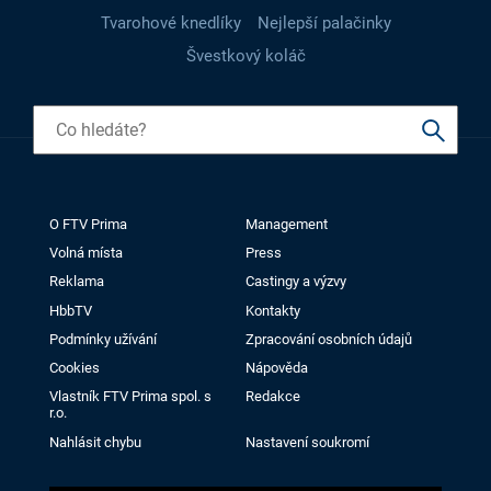
Tvarohové knedlíky
Nejlepší palačinky
Švestkový koláč
O FTV Prima
Management
Volná místa
Press
Reklama
Castingy a výzvy
HbbTV
Kontakty
Podmínky užívání
Zpracování osobních údajů
Cookies
Nápověda
Vlastník FTV Prima spol. s
Redakce
r.o.
Nahlásit chybu
Nastavení soukromí