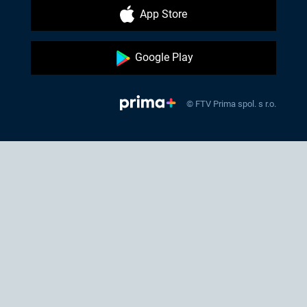
App Store
Google Play
© FTV Prima spol. s r.o.