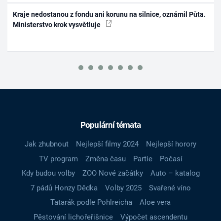
Kraje nedostanou z fondu ani korunu na silnice, oznámil Půta.
Ministerstvo krok vysvětluje
Populární témata
Jak zhubnout
Nejlepší filmy 2024
Nejlepší horory
TV program
Změna času
Partie
Počasí
Kdy budou volby
ZOO Nové začátky
Auto – katalog
7 pádů Honzy Dědka
Volby 2025
Svařené víno
Tatarák podle Pohlreicha
Aloe vera
Pěstování lichořeřišnice
Výpočet ascendentu