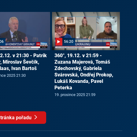
06
56:20
2.12. v 21:30 - Patrik
360°, 19.12. v 21:59 -
, Miroslav Ševčík,
Zuzana Majerová, Tomáš
Haas, Ivan Bartoš
Zdechovský, Gabriela
Svárovská, Ondřej Prokop,
ince 2025 21:30
Lukáš Kovanda, Pavel
Peterka
19. prosince 2025 21:59
tránka pořadu