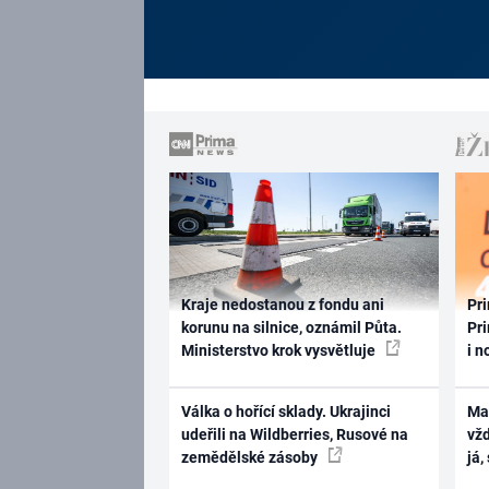
Kraje nedostanou z fondu ani
Pri
korunu na silnice, oznámil Půta.
Pri
Ministerstvo krok vysvětluje
i n
Válka o hořící sklady. Ukrajinci
Ma
udeřili na Wildberries, Rusové na
vž
zemědělské zásoby
já,