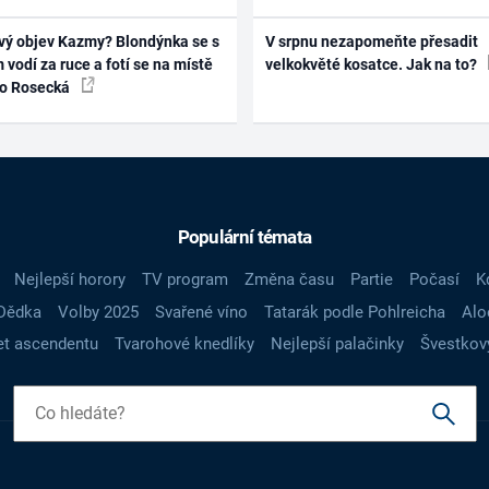
vý objev Kazmy? Blondýnka se s
V srpnu nezapomeňte přesadit
 vodí za ruce a fotí se na místě
velkokvěté kosatce. Jak na to?
ko Rosecká
Populární témata
Nejlepší horory
TV program
Změna času
Partie
Počasí
K
Dědka
Volby 2025
Svařené víno
Tatarák podle Pohlreicha
Alo
t ascendentu
Tvarohové knedlíky
Nejlepší palačinky
Švestkov