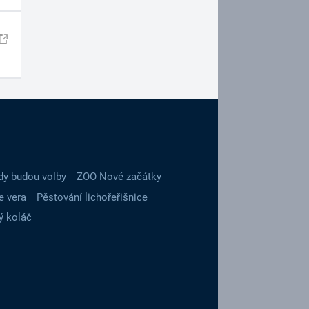
dy budou volby
ZOO Nové začátky
e vera
Pěstování lichořeřišnice
ý koláč