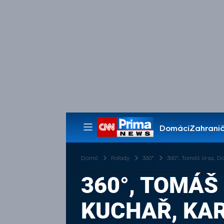
Domácí
Zahranič
Pořady
Domů
Pořady
360°
360°, Tomáš Jirsa, D
360°, TOMÁŠ
KUCHAŘ, KAR