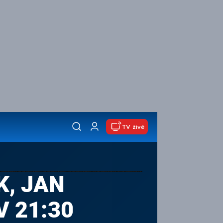
TV živě
K, JAN
V 21:30