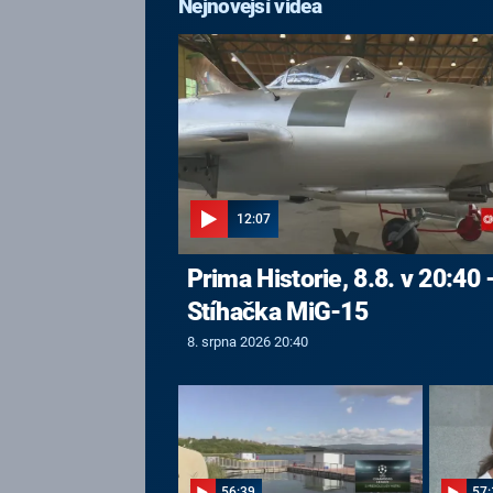
Nejnovější videa
12:07
Prima Historie, 8.8. v 20:40 
Stíhačka MiG-15
8. srpna 2026 20:40
56:39
57: