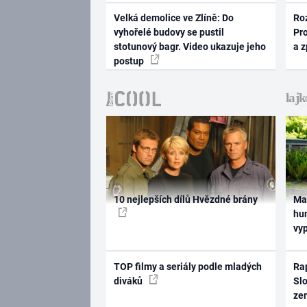
Velká demolice ve Zlíně: Do
Ro
vyhořelé budovy se pustil
Pr
stotunový bagr. Video ukazuje jeho
a 
postup
10 nejlepších dílů Hvězdné brány
Ma
hum
vy
TOP filmy a seriály podle mladých
Rap
diváků
Slo
ze