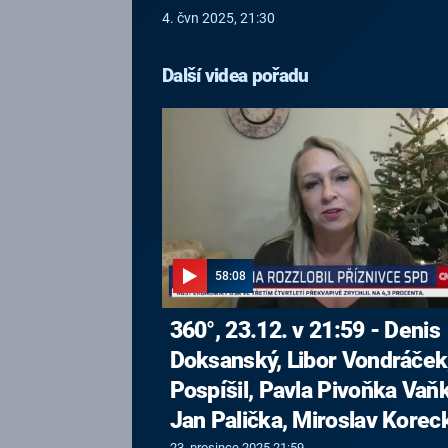
4. čvn 2025, 21:30
Další videa pořadu
58:08
360°, 23.12. v 21:59 - Denis
Doksanský, Libor Vondráček,
Pospíšil, Pavla Pivoňka Vaň
Jan Palička, Miroslav Korec
23. prosince 2025 21:59