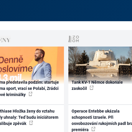
ma představila podzim: startuje
Tank KV-1 Němce dokonale
ma sport, vrací se Polabí, Zrádci
zaskočil
ové kriminálky
thiase Hložka ženy do vztahu
Operace Entebbe ukázala
dy uhnaly: Teď budu iniciátorem
schopnosti Izraele. Při
 slibuje zpěvák
osvobozování rukojmích padl br
premiéra