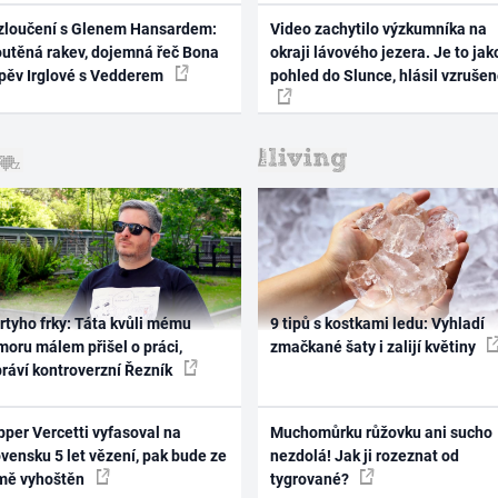
zloučení s Glenem Hansardem:
Video zachytilo výzkumníka na
outěná rakev, dojemná řeč Bona
okraji lávového jezera. Je to jak
zpěv Irglové s Vedderem
pohled do Slunce, hlásil vzruše
rtyho frky: Táta kvůli mému
9 tipů s kostkami ledu: Vyhladí
oru málem přišel o práci,
zmačkané šaty i zalijí květiny
práví kontroverzní Řezník
per Vercetti vyfasoval na
Muchomůrku růžovku ani sucho
vensku 5 let vězení, pak bude ze
nezdolá! Jak ji rozeznat od
mě vyhoštěn
tygrované?