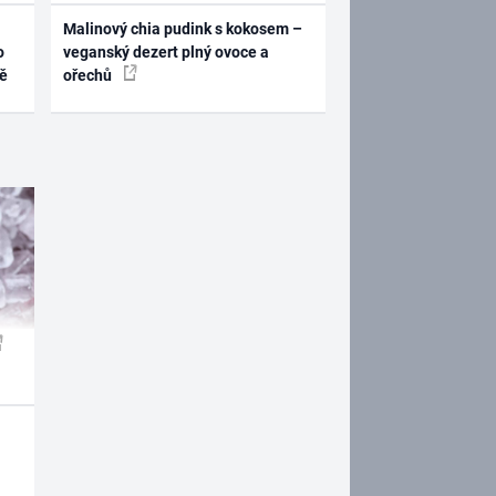
Malinový chia pudink s kokosem –
o
veganský dezert plný ovoce a
ně
ořechů