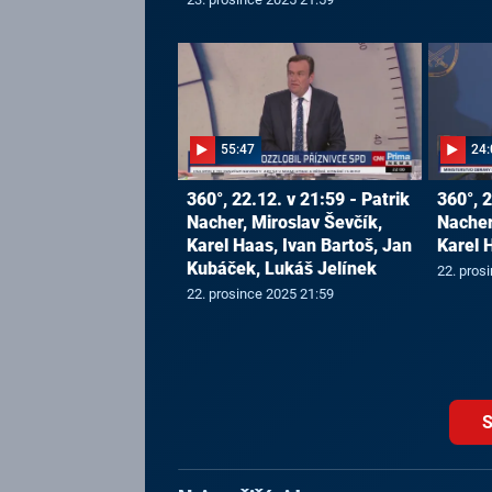
55:47
24:
360°, 22.12. v 21:59 - Patrik
360°, 2
Nacher, Miroslav Ševčík,
Nacher
Karel Haas, Ivan Bartoš, Jan
Karel 
Kubáček, Lukáš Jelínek
22. pros
22. prosince 2025 21:59
S