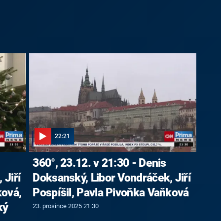
22:21
360°, 23.12. v 21:30 - Denis
 Jiří
Doksanský, Libor Vondráček, Jiří
ková,
Pospíšil, Pavla Pivoňka Vaňková
ký
23. prosince 2025 21:30