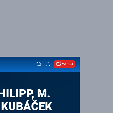
TV živě
HILIPP, M.
J. KUBÁČEK