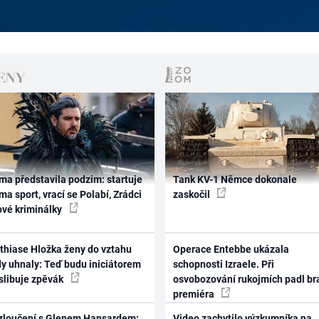
ma představila podzim: startuje
Tank KV-1 Němce dokonale
ma sport, vrací se Polabí, Zrádci
zaskočil
ové kriminálky
thiase Hložka ženy do vztahu
Operace Entebbe ukázala
dy uhnaly: Teď budu iniciátorem
schopnosti Izraele. Při
 slibuje zpěvák
osvobozování rukojmích padl br
premiéra
zloučení s Glenem Hansardem:
Video zachytilo výzkumníka na