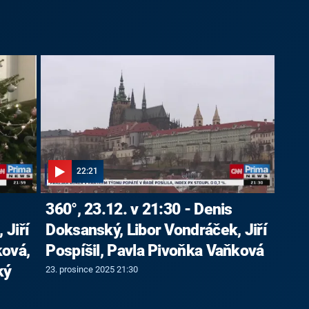
22:21
360°, 23.12. v 21:30 - Denis
 Jiří
Doksanský, Libor Vondráček, Jiří
ková,
Pospíšil, Pavla Pivoňka Vaňková
ký
23. prosince 2025 21:30