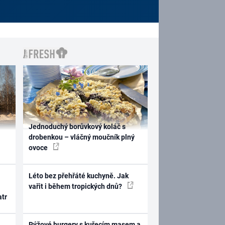
Jednoduchý borůvkový koláč s
drobenkou – vláčný moučník plný
ovoce
Léto bez přehřáté kuchyně. Jak
vařit i během tropických dnů?
atr
Rýžové burgery s kuřecím masem a