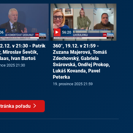
06
56:20
2.12. v 21:30 - Patrik
360°, 19.12. v 21:59 -
, Miroslav Ševčík,
Zuzana Majerová, Tomáš
Haas, Ivan Bartoš
Zdechovský, Gabriela
Svárovská, Ondřej Prokop,
ince 2025 21:30
Lukáš Kovanda, Pavel
Peterka
19. prosince 2025 21:59
tránka pořadu