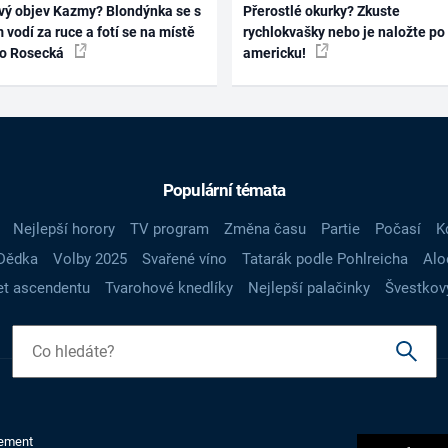
vý objev Kazmy? Blondýnka se s
Přerostlé okurky? Zkuste
 vodí za ruce a fotí se na místě
rychlokvašky nebo je naložte po
ko Rosecká
americku!
Populární témata
Nejlepší horory
TV program
Změna času
Partie
Počasí
K
Dědka
Volby 2025
Svařené víno
Tatarák podle Pohlreicha
Alo
t ascendentu
Tvarohové knedlíky
Nejlepší palačinky
Švestkov
ement