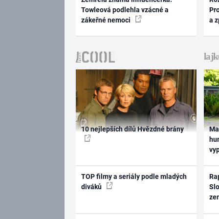
Towleová podlehla vzácné a
Pr
zákeřné nemoci
a 
10 nejlepších dílů Hvězdné brány
Ma
hum
vy
TOP filmy a seriály podle mladých
Rap
diváků
Slo
ze