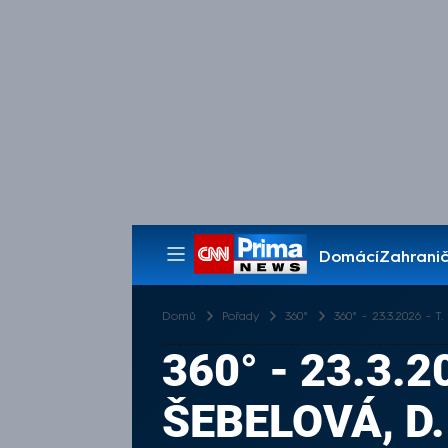
Domácí
Zahranič
Pořady
Domů
Pořady
360°
360° - 23.3.2026 - T.
360° - 23.3.2
ŠEBELOVÁ, D.