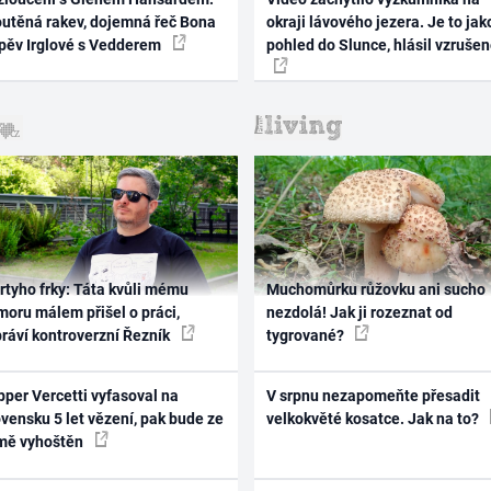
outěná rakev, dojemná řeč Bona
okraji lávového jezera. Je to jak
zpěv Irglové s Vedderem
pohled do Slunce, hlásil vzruše
rtyho frky: Táta kvůli mému
Muchomůrku růžovku ani sucho
oru málem přišel o práci,
nezdolá! Jak ji rozeznat od
práví kontroverzní Řezník
tygrované?
per Vercetti vyfasoval na
V srpnu nezapomeňte přesadit
vensku 5 let vězení, pak bude ze
velkokvěté kosatce. Jak na to?
mě vyhoštěn