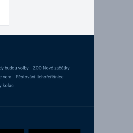
dy budou volby
ZOO Nové začátky
e vera
Pěstování lichořeřišnice
ý koláč