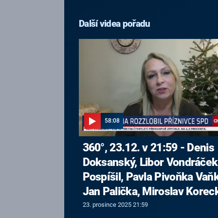
Další videa pořadu
58:08
360°, 23.12. v 21:59 - Denis
Doksanský, Libor Vondráček,
Pospíšil, Pavla Pivoňka Vaň
Jan Palička, Miroslav Korec
23. prosince 2025 21:59