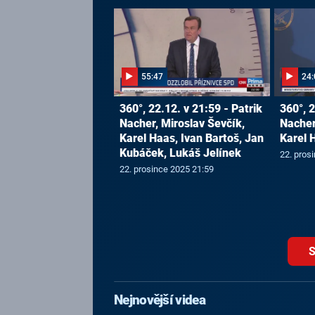
55:47
24:
360°, 22.12. v 21:59 - Patrik
360°, 2
Nacher, Miroslav Ševčík,
Nacher
Karel Haas, Ivan Bartoš, Jan
Karel 
Kubáček, Lukáš Jelínek
22. pros
22. prosince 2025 21:59
S
Nejnovější videa