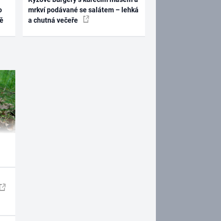
o
mrkví podávané se salátem – lehká
ně
a chutná večeře