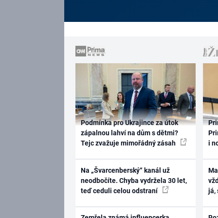
Podmínka pro Ukrajince za útok
Pri
zápalnou lahví na dům s dětmi?
Pri
Tejc zvažuje mimořádný zásah
i n
Na „Švarcenberský“ kanál už
Ma
neodbočíte. Chyba vydržela 30 let,
vž
teď ceduli celou odstraní
já,
Zemřela známá influencerka.
Ro