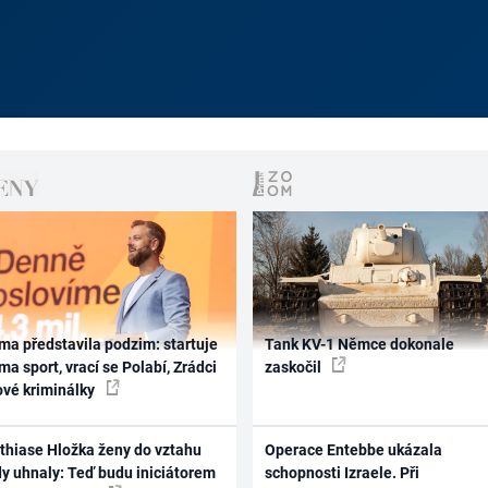
ma představila podzim: startuje
Tank KV-1 Němce dokonale
ma sport, vrací se Polabí, Zrádci
zaskočil
ové kriminálky
thiase Hložka ženy do vztahu
Operace Entebbe ukázala
dy uhnaly: Teď budu iniciátorem
schopnosti Izraele. Při