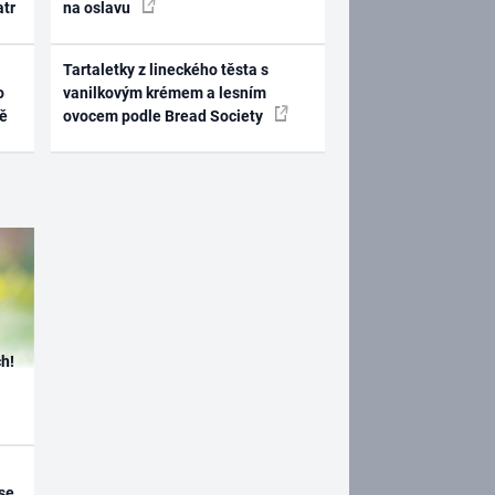
atr
na oslavu
Tartaletky z lineckého těsta s
o
vanilkovým krémem a lesním
ně
ovocem podle Bread Society
h!
se