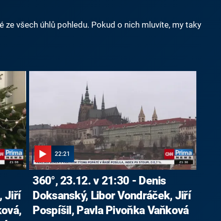
né ze všech úhlů pohledu. Pokud o nich mluvíte, my taky
22:21
360°, 23.12. v 21:30 - Denis
 Jiří
Doksanský, Libor Vondráček, Jiří
ková,
Pospíšil, Pavla Pivoňka Vaňková