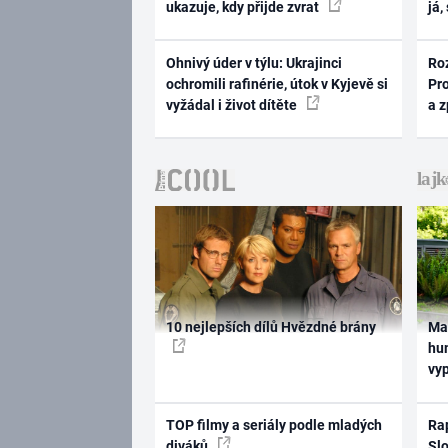
ukazuje, kdy přijde zvrat
já,
Ohnivý úder v týlu: Ukrajinci
Ro
ochromili rafinérie, útok v Kyjevě si
Pr
vyžádal i život dítěte
a 
10 nejlepších dílů Hvězdné brány
Ma
hum
vy
TOP filmy a seriály podle mladých
Rap
diváků
Slo