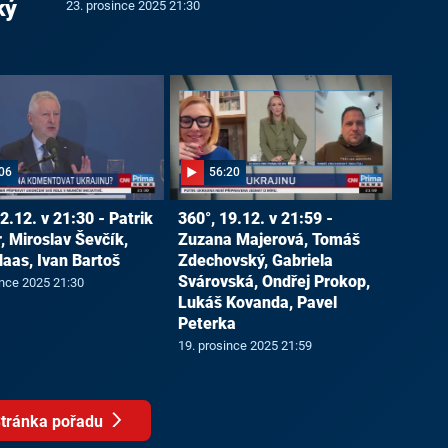
ký
23. prosince 2025 21:30
06
56:20
2.12. v 21:30 - Patrik
360°, 19.12. v 21:59 -
, Miroslav Ševčík,
Zuzana Majerová, Tomáš
Haas, Ivan Bartoš
Zdechovský, Gabriela
Svárovská, Ondřej Prokop,
ince 2025 21:30
Lukáš Kovanda, Pavel
Peterka
19. prosince 2025 21:59
tránka pořadu