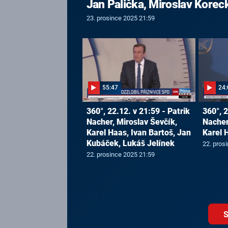
Jan Palička, Miroslav Korec
23. prosince 2025 21:59
55:47
24:
360°, 22.12. v 21:59 - Patrik
360°, 2
Nacher, Miroslav Ševčík,
Nacher
Karel Haas, Ivan Bartoš, Jan
Karel 
Kubáček, Lukáš Jelínek
22. pros
22. prosince 2025 21:59
S