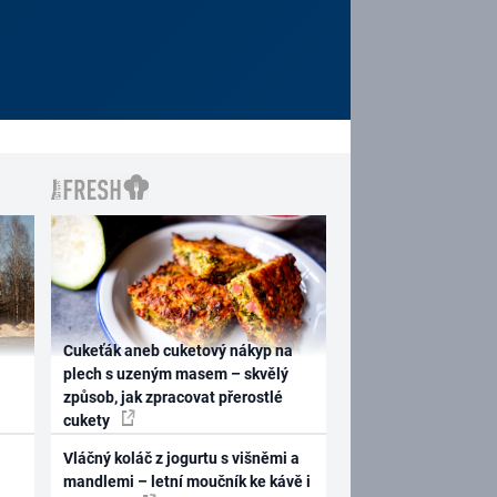
Cukeťák aneb cuketový nákyp na
plech s uzeným masem – skvělý
způsob, jak zpracovat přerostlé
cukety
Vláčný koláč z jogurtu s višněmi a
mandlemi – letní moučník ke kávě i