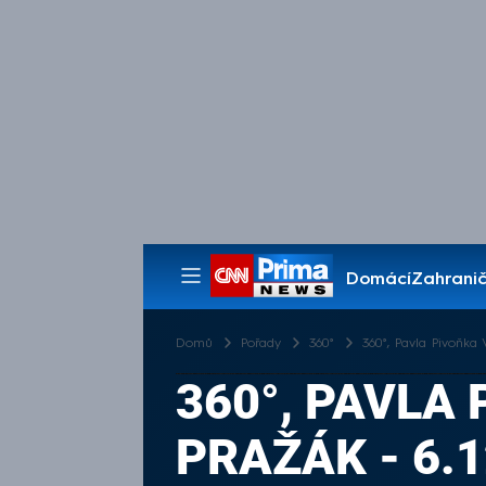
Domácí
Zahranič
Pořady
Domů
Pořady
360°
360°, Pavla Pivoňka 
360°, PAVLA
PRAŽÁK - 6.1