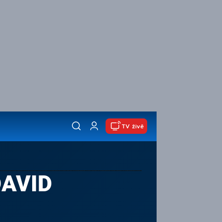
TV živě
DAVID