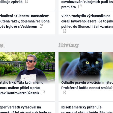
 slibuje zpěvák
osvobozování rukojmích padl br
premiéra
zloučení s Glenem Hansardem:
Video zachytilo výzkumníka na
outěná rakev, dojemná řeč Bona
okraji lávového jezera. Je to jak
zpěv Irglové s Vedderem
pohled do Slunce, hlásil vzruše
rtyho frky: Táta kvůli mému
Odhalte pravdu o kočičích mýtec
oru málem přišel o práci,
Proč černá kočka nenosí smůlu?
práví kontroverzní Řezník
per Vercetti vyfasoval na
Ibišek americký přitahuje
vensku 5 let vězení, pak bude ze
pozornost obřími květy. Pěstuje 