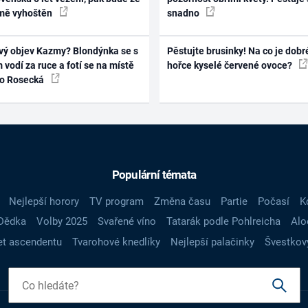
mě vyhoštěn
snadno
vý objev Kazmy? Blondýnka se s
Pěstujte brusinky! Na co je dobr
 vodí za ruce a fotí se na místě
hořce kyselé červené ovoce?
ko Rosecká
Populární témata
Nejlepší horory
TV program
Změna času
Partie
Počasí
K
Dědka
Volby 2025
Svařené víno
Tatarák podle Pohlreicha
Alo
t ascendentu
Tvarohové knedlíky
Nejlepší palačinky
Švestkov