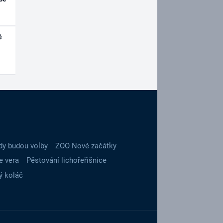
é
dy budou volby
ZOO Nové začátky
e vera
Pěstování lichořeřišnice
ý koláč