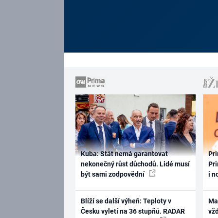
Kuba: Stát nemá garantovat
Pri
nekonečný růst důchodů. Lidé musí
Pri
být sami zodpovědní
i n
Blíží se další výheň: Teploty v
Ma
Česku vyletí na 36 stupňů. RADAR
vž