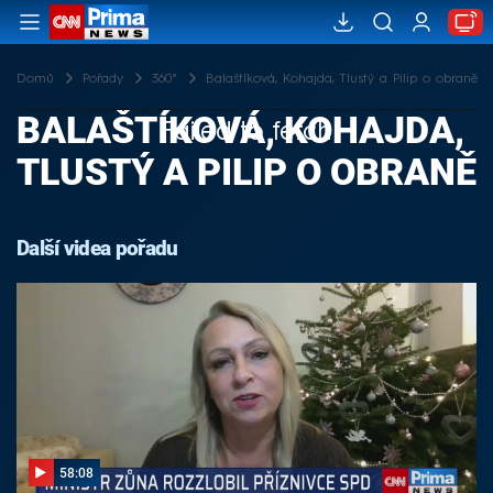
Domů
Pořady
360°
Balaštíková, Kohajda, Tlustý a Pilip o obraně
BALAŠTÍKOVÁ, KOHAJDA,
Failed to fetch
TLUSTÝ A PILIP O OBRANĚ
Další videa pořadu
58:08