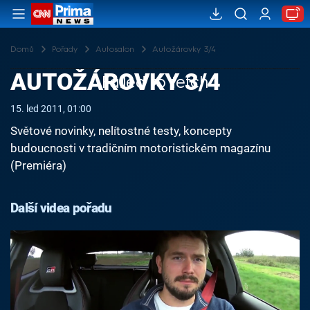
Domů
Pořady
Autosalon
Autožárovky 3/4
AUTOŽÁROVKY 3/4
Failed to fetch
15. led 2011, 01:00
Světové novinky, nelítostné testy, koncepty
budoucnosti v tradičním motoristickém magazínu
(Premiéra)
Další videa pořadu