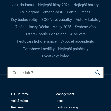
Jak zhubnout
Nejlepší filmy 2024
Nejlepší horory
TV program
Změna času
Partie
Počasí
Kdy budou volby
ZOO Nové začátky
Auto – katalog
7 pádů Honzy Dědka
Volby 2025
Svařené víno
Tatarák podle Pohlreicha
Aloe vera
Pěstování lichořeřišnice
Výpočet ascendentu
Tvarohové knedlíky
Nejlepší palačinky
Švestkový koláč
O FTV Prima
Management
Volná místa
Press
Reklama
Castingy a výzvy