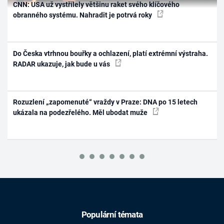
CNN: USA už vystřílely většinu raket svého klíčového
obranného systému. Nahradit je potrvá roky
Do Česka vtrhnou bouřky a ochlazení, platí extrémní výstraha.
RADAR ukazuje, jak bude u vás
Rozuzlení „zapomenuté“ vraždy v Praze: DNA po 15 letech
ukázala na podezřelého. Měl ubodat muže
Populární témata